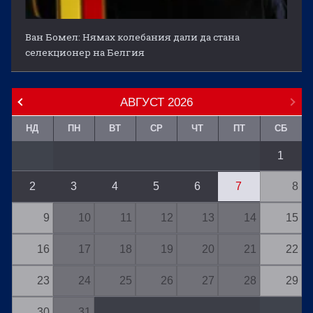
Ван Бомел: Нямах колебания дали да стана
селекционер на Белгия
АВГУСТ
2026
НД
ПН
ВТ
СР
ЧТ
ПТ
СБ
1
2
3
4
5
6
7
8
9
10
11
12
13
14
15
16
17
18
19
20
21
22
23
24
25
26
27
28
29
30
31