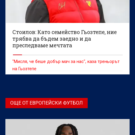
Стоилов: Като семейство Гьозтепе, ние
трябва да бъдем заедно и да
преследваме мечтата
"Мисля, че беше добър мач за нас", каза треньорът
на Гьозтепе
ОЩЕ ОТ ЕВРОПЕЙСКИ ФУТБОЛ