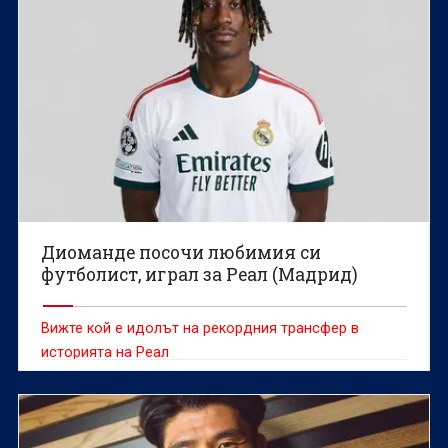
Диоманде посочи любимия си
футболист, играл за Реал (Мадрид)
Вижте кой е идолът на рекордния трансфер в
историята на Реал