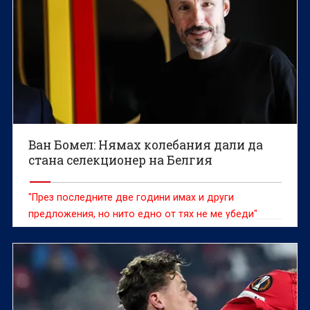
Ван Бомел: Нямах колебания дали да
стана селекционер на Белгия
"През последните две години имах и други
предложения, но нито едно от тях не ме убеди"