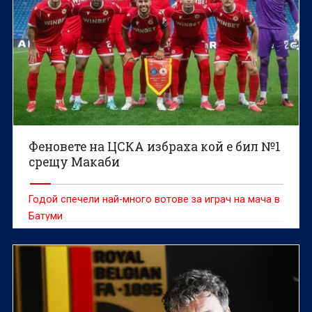
Феновете на ЦСКА избраха кой е бил №1
срещу Макаби
Годой спечели най-много вотове за играч на мача в
Батуми