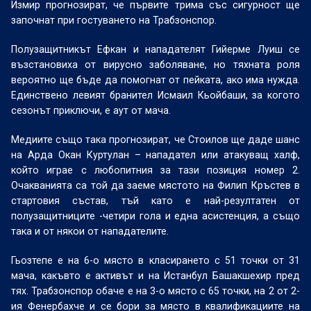
Измир прогнозират, че първите трима със сигурност ще
започнат при гостуването на Трабзонспор.
Полузащитникът Ефкан и нападателят Гийерме Луиш се
възстановиха от вирусно заболяване, но тяхната роля
вероятно ще бъде да помогнат от пейката, ако има нужда.
Единствено левият бранител Исмаил Кьойбаши, за когото
сезонът приключи, е аут от мача.
Медиите също така прогнозират, че Стоилов ще даде шанс
на Арда Окан Куртулан – нападател или атакуващ халф,
който играе с любопитния за тази позиция номер 2.
Очакванията са той да заеме мястото на Филип Кръстев в
стартовия състав, тъй като е най-резултатен от
полузащитниците -четири гола и една асистенция, а също
така и от някои от нападателите.
Гьозтепе е на 6-о място в класирането с 51 точки от 31
мача, какъвто е активът и на Истанбул Башакшехир пред
тях. Трабзонспор обаче е на 3-о място с 65 точки, на 2 от 2-
ия Фенербахче и се бори за място в квалификациите на