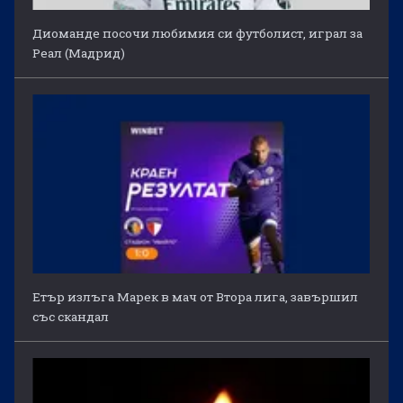
Диоманде посочи любимия си футболист, играл за
Реал (Мадрид)
Етър излъга Марек в мач от Втора лига, завършил
със скандал