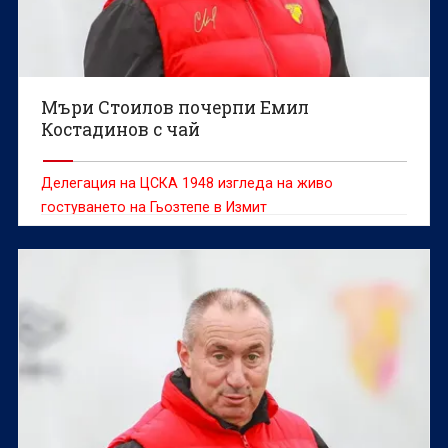
Мъри Стоилов почерпи Емил
Костадинов с чай
Делегация на ЦСКА 1948 изгледа на живо
гостуването на Гьозтепе в Измит