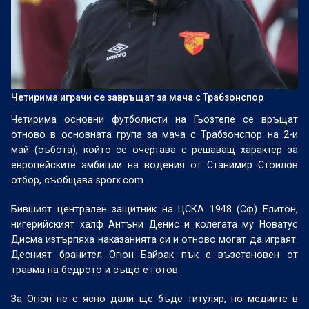
Четирима играчи се завръщат за мача с Трабзонспор
Четирима основни футболисти на Гьозтепе се връщат
отново в основната група за мача с Трабзонспор на 2-и
май (събота), който се очертава с решаващ характер за
европейските амбиции на водения от Станимир Стоилов
отбор, съобщава sporx.com.
Бившият централен защитник на ЦСКА 1948 (Сф) Елитон,
нигерийският халф Антъни Денис и колегата му Новатус
Дисма изтърпяха наказанията си и отново могат да играят.
Десният бранител Огюн Байрак пък е възстановен от
травма на бедрото и също е готов.
За Огюн не е ясно дали ще бъде титуляр, но медиите в