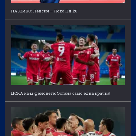
НА ЖИВО: Левски – Локо Пд 1:0
ЦСКА към феновете: Остана само една крачка!