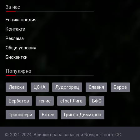
За нас
Енциклопедия
Контакти
Реклама
Общи условия
Бисквитки
Популярно
Левски
ЦСКА
Лудогорец
Славия
Берое
Бербатов
тенис
efbet Лига
БФС
Трансфери
Ботев
Григор Димитров
© 2021-2024, Всички права запазени Novsport.com.
CC