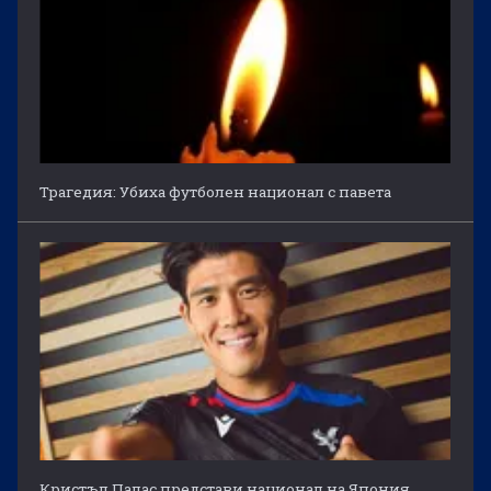
Трагедия: Убиха футболен национал с павета
Кристъл Палас представи национал на Япония