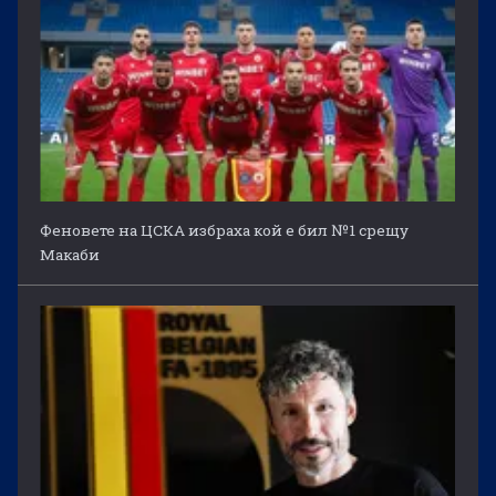
Феновете на ЦСКА избраха кой е бил №1 срещу
Макаби