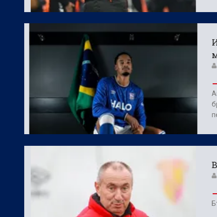
И
А
б
п
В
Б