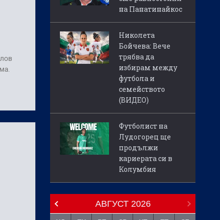
на Панатинайкос
Николета
Бойчева: Вече
трябва да
илов
избирам между
ма.
футбола и
семейството
(ВИДЕО)
Футболист на
Лудогорец ще
продължи
кариерата си в
Колумбия
АВГУСТ
2026