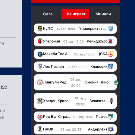
Сега
Ще играят
Минали
KуПС
Университатя (Крайова)
06 авг, 18:00
Ягелония
Рейнджърс
06 авг, 19:00
лн.
Макаби Тел Авив
ЦСКА
06 авг, 19:00
Лех Познан
Клаксвик
06 авг, 20:00
06 авг,
Линкълн Ред
Омония Никозия
ние
20:00
06 авг,
Храдец Кралове
Бешикташ
20:00
лов
Ред Бул Страсбург
Пафос
ъв
06 авг, 20:00
ПАОК
Андерлехт
06 авг, 20:45