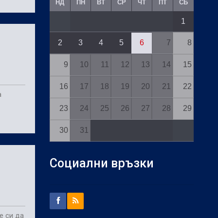
НД
ПН
ВТ
СР
ЧТ
ПТ
СБ
1
2
3
4
5
6
7
8
9
10
11
12
13
14
15
16
17
18
19
20
21
22
а
23
24
25
26
27
28
29
30
31
Социални връзки
е си да