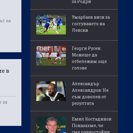
за Родри
Умарбаев виси за
ът на
гостуването на
Левски
Георги Русев:
Можеше да
отбележим още
голове
ие в
Александър
Александров: Не
съм доволен от
е за
резултата
Емил Костадинов:
Показахме, че
сме равностойни