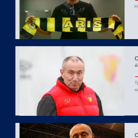
Н
С
Т
н
С