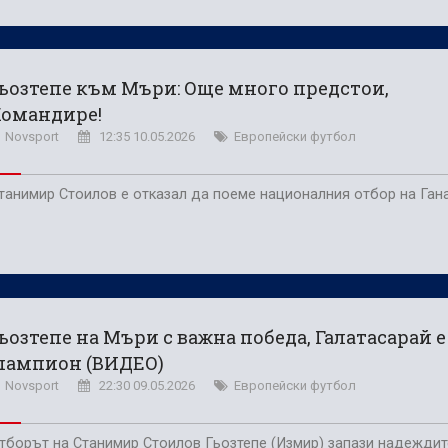
ьозтепе към Мъри: Още много предстои,
Командире!
Novsport
12:35 10.05.2026
Европейски футбол
танимир Стоилов е отказал да поеме националния отбор на Ган
ьозтепе на Мъри с важна победа, Галатасарай е
шампион (ВИДЕО)
Novsport
22:30 09.05.2026
Европейски футбол
тборът на Станимир Стоилов Гьозтепе (Измир) запази надеждит