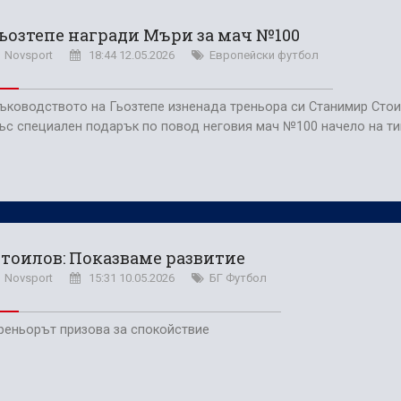
ьозтепе награди Мъри за мач №100
Novsport
18:44 12.05.2026
Европейски футбол
ъководството на Гьозтепе изненада треньора си Станимир Сто
ъс специален подарък по повод неговия мач №100 начело на ти
тоилов: Показваме развитие
Novsport
15:31 10.05.2026
БГ Футбол
реньорът призова за спокойствие