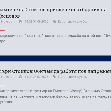
усна Панатинайкос! (ВИДЕО)
ьозтепе на Стоилов привлече съотборник на
джия
Десподов
Novsport
14:02 01.08.2026
Европейски футбол
ъщевременно “гьоз гьоз” подготвя и продажба на стойност 15м
вро
ъри Стоилов: Обичам да работя под напреже
Novsport
14:04 24.07.2026
Европейски футбол
ългарският старши треньор на Гьозтепе (Измир) Станимир Стои
аяви, че напрежението е ключов фактор за постигане на успех в
утбола