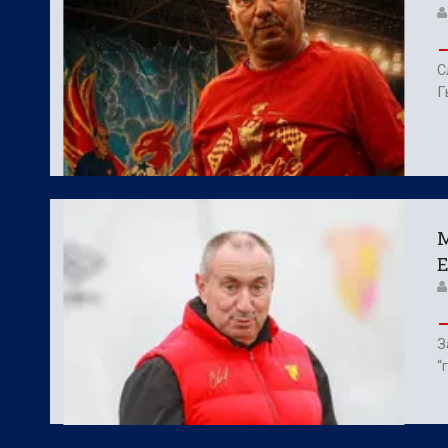
С
Г
М
Е
З
“