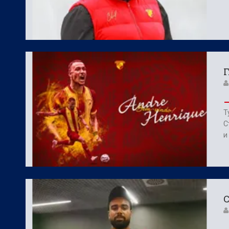
Г
Т
С
и
С