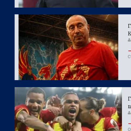
Г
С
Г
О