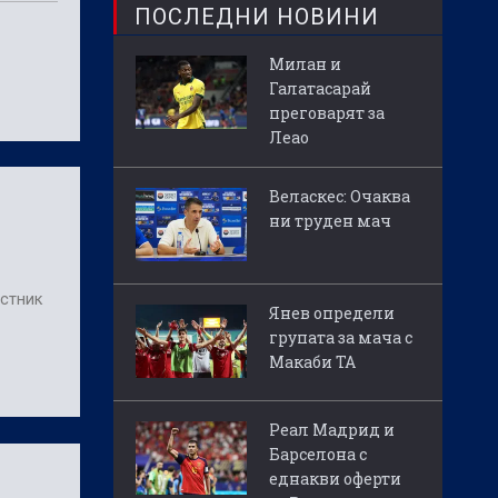
ПОСЛЕДНИ НОВИНИ
Милан и
Галатасарай
преговарят за
Леао
Веласкес: Очаква
ни труден мач
стник
Янев определи
групата за мача с
Макаби ТА
Реал Мадрид и
Барселона с
еднакви оферти