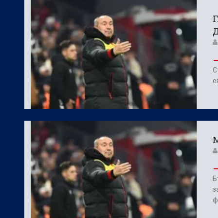
Фен Зона:
Фантастичен ЦСКА 1948 изп
Г
БГ Футбол:
Левски се размина с гола
С
е
М
Б
з
ф