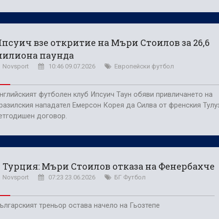
псуич взе откритие на Мъри Стоилов за 26,6
милиона паунда
Novsport
10:46 09.07.2026
Европейски футбол
нглийският футболен клуб Ипсуич Таун обяви привличането на
разилския нападател Емерсон Корея да Силва от френския Тулу
етгодишен договор.
 Турция: Мъри Стоилов отказа на Фенербахче
Novsport
07:23 23.06.2026
БГ Футбол
ългарският треньор остава начело на Гьозтепе