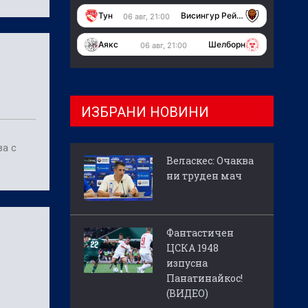
Тун
Висингур Рейкявик
06 авг, 21:00
Аякс
Шелборн
06 авг, 21:00
ИЗБРАНИ НОВИНИ
за с
Веласкес: Очаква
ни труден мач
Фантастичен
ЦСКА 1948
изпусна
Панатинайкос!
(ВИДЕО)