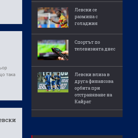
Левски се
размина с
голаджия
Спортът по
телевизията днес
ньор
Левски влиза в
що така
друга финансова
орбита при
отстраняване на
Кайрат
евски