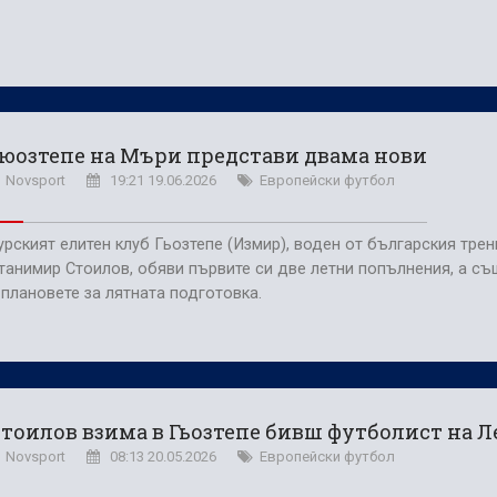
юозтепе на Мъри представи двама нови
Novsport
19:21 19.06.2026
Европейски футбол
урският елитен клуб Гьозтепе (Измир), воден от българския тре
танимир Стоилов, обяви първите си две летни попълнения, а съ
 плановете за лятната подготовка.
тоилов взима в Гьозтепе бивш футболист на Л
Novsport
08:13 20.05.2026
Европейски футбол