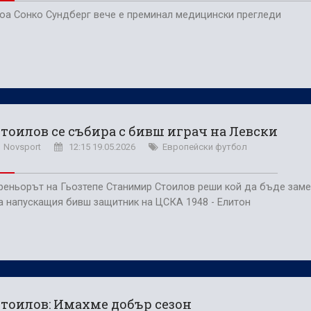
оа Сонко Сундберг вече е преминал медицински прегледи
тоилов се събира с бивш играч на Левски
Novsport
12:15 19.05.2026
Европейски футбол
реньорът на Гьозтепе Станимир Стоилов реши кой да бъде заме
а напускащия бивш защитник на ЦСКА 1948 - Елитон
тоилов: Имахме добър сезон