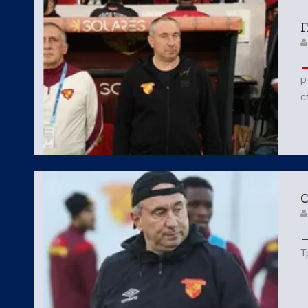
Г
Р
с
С
Т