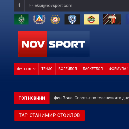
ekip@novsport.com
ТЕНИС
ВОЛЕЙБОЛ
БАСКЕТБОЛ
ФОРМУЛА 1
ФУТБОЛ
Фен Зона:
Спортът по телевизията дн
ТОП НОВИНИ
Betvam на световно ниво:
Левски вли
ТАГ:
СТАНИМИР СТОИЛОВ
БГ Футбол:
Веласкес: Очаква ни труде