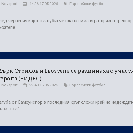
Novsport
14:26 17.05.2026
Европейски футбол
лед червения картон загубихме плана си за игра, призна треньор
ьозтепе
ъри Стоилов и Гьозтепе се разминаха с участ
вропа (ВИДЕО)
Novsport
22:40 16.05.2026
Европейски футбол
агуба от Самсунспор в последния кръг сложи край на надеждит
гьоз-гьоз”