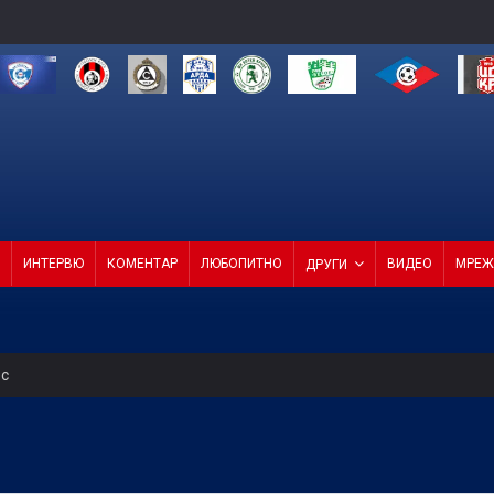
ИНТЕРВЮ
КОМЕНТАР
ЛЮБОПИТНО
ВИДЕО
МРЕЖ
ДРУГИ
ес
за в друга финансова орбита при отстраняване на Кайрат
н мач