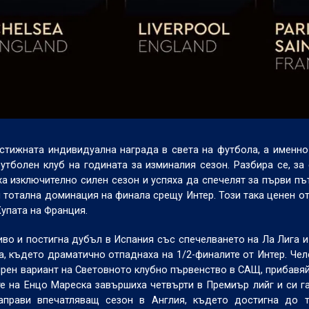
стижната индивидуална награда в света на футбола, а именно
тболен клуб на годината за изминалия сезон. Разбира се, за
а изключително силен сезон и успяха да спечелят за първи пъ
и тотална доминация на финала срещу Интер. Този така ценен о
Купата на Франция.
во и постигна дубъл в Испания със спечелването на Ла Лига и
а, където драматично отпаднаха на 1/2-финалите от Интер. Чел
ирен вариант на Световното клубно първенство в САЩ, прибавя
те на Енцо Мареска завършиха четвърти в Премиър лийг и си г
аправи впечатляващ сезон в Англия, където достигна до т