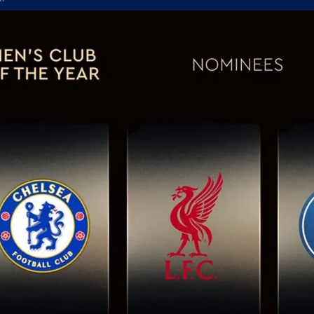
т Черно море приема Лудогорец на "Тича"
 нестандартните решения работят