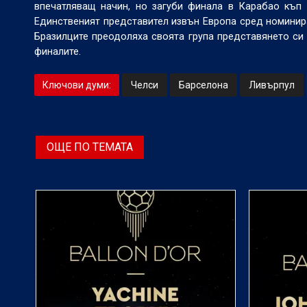
впечатляващ начин, но загуби финала в Карабао къп
Единственият представител извън Европа сред номинира
Бразилците преодоляха своята група представянето си 
финалите.
Ключови думи:
Челси
Барселона
Ливърпул
ОЩЕ ПО ТЕМАТА