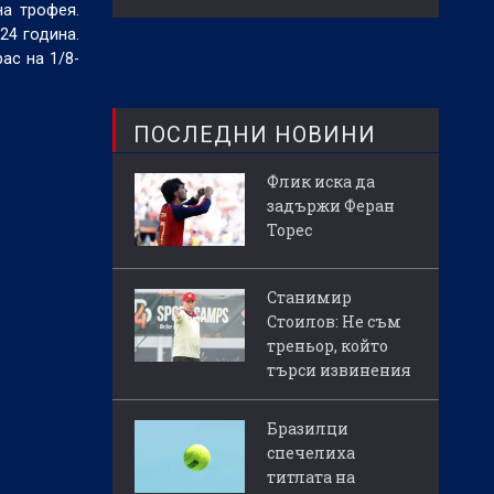
а трофея.
24 година.
ас на 1/8-
ПОСЛЕДНИ НОВИНИ
Флик иска да
задържи Феран
Торес
Станимир
Стоилов: Не съм
треньор, който
търси извинения
Бразилци
спечелиха
титлата на