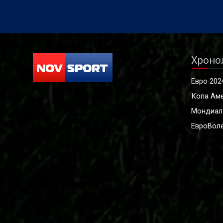
Хроно
Евро 202
Копа Ам
Мондиал
ЕвроВоле