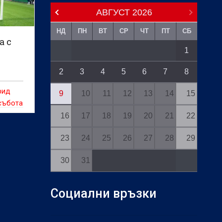
АВГУСТ
2026
НД
ПН
ВТ
СР
ЧТ
ПТ
СБ
а с
1
2
3
4
5
6
7
8
рид
9
10
11
12
13
14
15
събота
16
17
18
19
20
21
22
йто е
23
24
25
26
27
28
29
итано“
30
31
 не е
Социални връзки