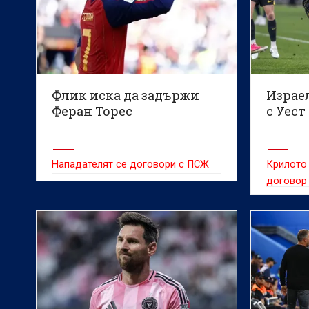
Флик иска да задържи
Израе
Феран Торес
с Уест
Нападателят се договори с ПСЖ
Крилото
договор 