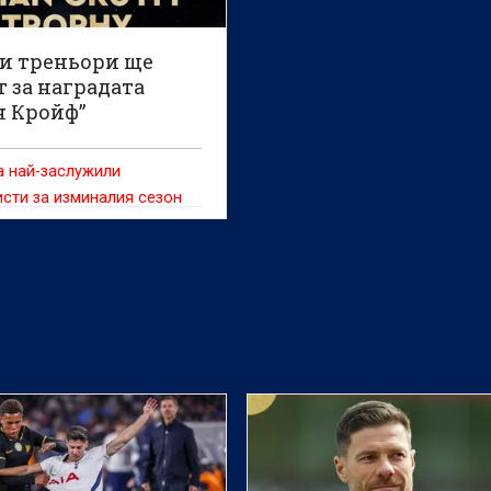
ои треньори ще
 за наградата
н Кройф”
а най-заслужили
сти за изминалия сезон