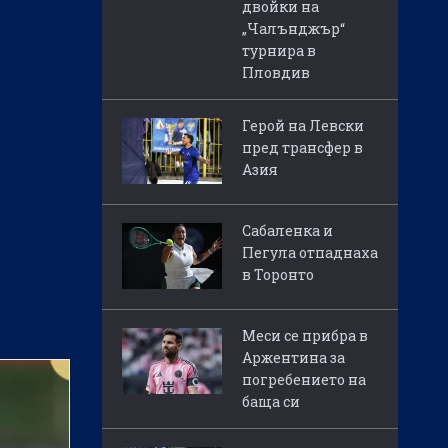
двойки на
„Чалънджър“
турнира в
Пловдив
Герой на Левски
пред трансфер в
Азия
Сабаленка и
Пегула отпаднаха
в Торонто
Меси се прибра в
Аржентина за
погребението на
баща си