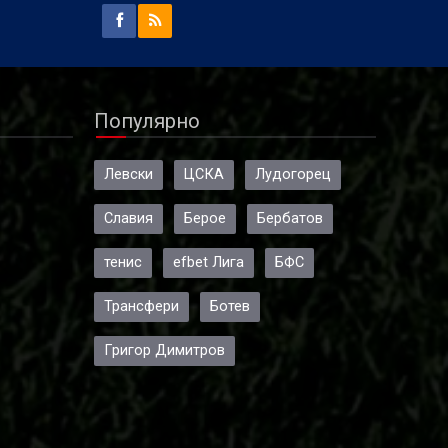
Популярно
Левски
ЦСКА
Лудогорец
Славия
Берое
Бербатов
тенис
efbet Лига
БФС
Трансфери
Ботев
Григор Димитров