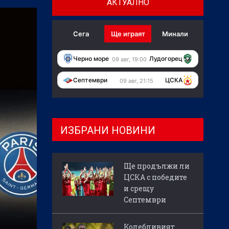
АКТУАЛНО
Сега
Ще играят
Минали
Черно море
Лудогорец
09 авг, 19:00
Септември
ЦСКА
09 авг, 21:15
ИЗБРАНИ НОВИНИ
Ще продължи ли
ЦСКА с победите
и срещу
Септември
Колебливият