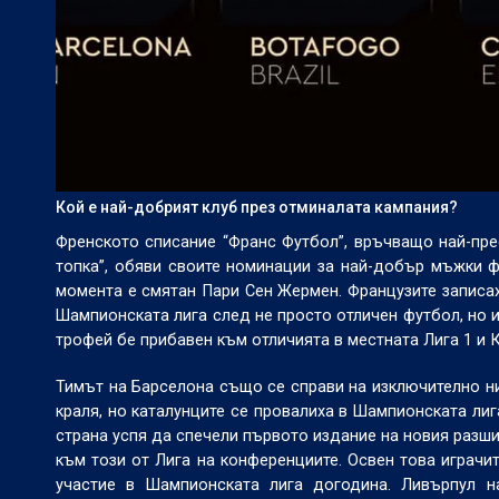
Кой е най-добрият клуб през отминалата кампания?
Френското списание “Франс Футбол”, връчващо най-пре
топка”, обяви своите номинации за най-добър мъжки фу
момента е смятан Пари Сен Жермен. Французите записах
Шампионската лига след не просто отличен футбол, но 
трофей бе прибавен към отличията в местната Лига 1 и 
Тимът на Барселона също се справи на изключително ни
краля, но каталунците се провалиха в Шампионската лиг
страна успя да спечели първото издание на новия разш
към този от Лига на конференциите. Освен това играчи
участие в Шампионската лига догодина. Ливърпул н