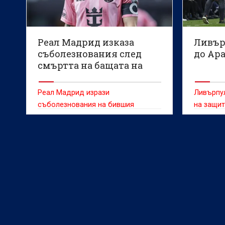
Реал Мадрид изказа
Ливър
съболезнования след
до Ар
смъртта на бащата на
Меси
Реал Мадрид изрази
Ливърпул
съболезнования на бившия
на защит
футболист на Барселона Лионел
Роналд 
Меси за загубата на баща му
Sports