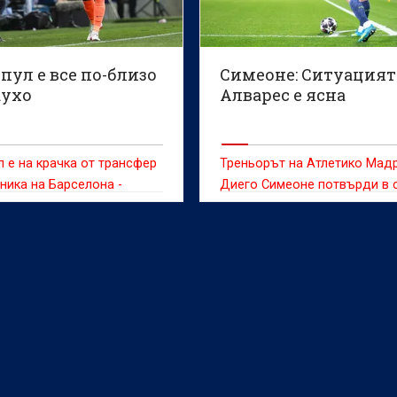
пул е все по-близо
Симеоне: Ситуацият
аухо
Алварес е ясна
 е на крачка от трансфер
Треньорът на Атлетико Мад
ника на Барселона -
Диего Симеоне потвърди в 
Араужо, съобщава Sky
решимостта на клуба да не
продава Хулиан Алварес, ко
желан от редица отбори и
оставането му на „Метропол
през следващия сезон далеч
сигурно