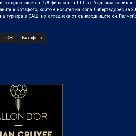
 и отпадна още на 1/8-финалите в ШЛ от бъдещия носител н
ните е Ботафого, който е носител на Копа Либертадорес за 20
на турнира в САЩ, но отпаднаха от сънародниците си Палмейр
ПСЖ
Ботафого