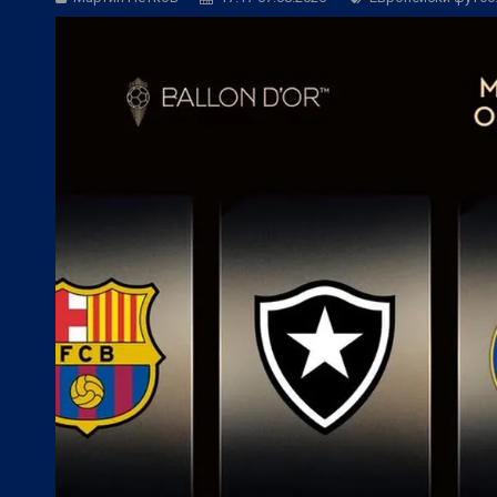
Betvam на световно ниво:
Колебливия
БГ Футбол:
Херо: Веласкес показа, че