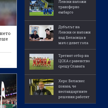
Левски наложи
трансферно
ембарго
Дубълът на
Левски се наложи
янето
над Беласица в
беше
мач с девет гола
Третият отбор на
ЦСКА с равенство
срещу Славата
Херо: Веласкес
показа, че
нестандартните
решения работят