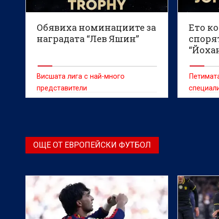
Обявиха номинациите за
Ето к
наградата “Лев Яшин”
спорят
“Йоха
Висшата лига с най-много
Петимат
представители
специали
ОЩЕ ОТ ЕВРОПЕЙСКИ ФУТБОЛ