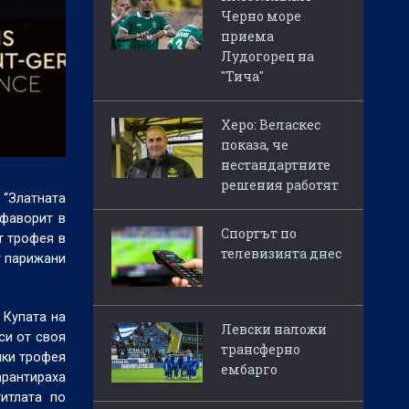
Черно море
приема
Лудогорец на
"Тича"
Херо: Веласкес
показа, че
нестандартните
решения работят
 “Златната
 фаворит в
Спортът по
т трофея в
телевизията днес
т парижани
 Купата на
Левски наложи
си от своя
трансферно
йки трофея
ембарго
арантираха
итлата по