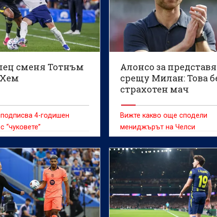
лец сменя Тотнъм
Алонсо за представ
 Хем
срещу Милан: Това 
страхотен мач
 подписва 4-годишен
Вижте какво още сподели
с “чуковете”
мениджърът на Челси