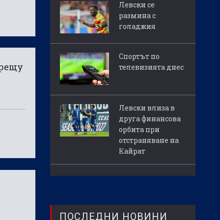
Левски се
размина с
голаджия
Спортът по
срещу
телевизията днес
Левски влиза в
друга финансова
орбита при
отстраняване на
Кайрат
ПОСЛЕДНИ НОВИНИ