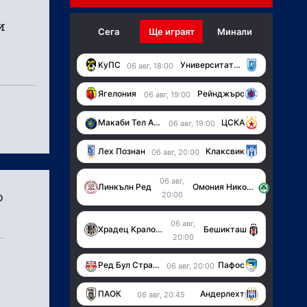
и
Сега
Ще играят
Минали
KуПС
Университатя (Крайова)
06 авг, 18:00
Ягелония
Рейнджърс
06 авг, 19:00
Макаби Тел Авив
ЦСКА
06 авг, 19:00
Лех Познан
Клаксвик
06 авг, 20:00
06 авг,
Линкълн Ред
Омония Никозия
о
20:00
06 авг,
Храдец Кралове
Бешикташ
20:00
Ред Бул Страсбург
Пафос
06 авг, 20:00
ПАОК
Андерлехт
06 авг, 20:45