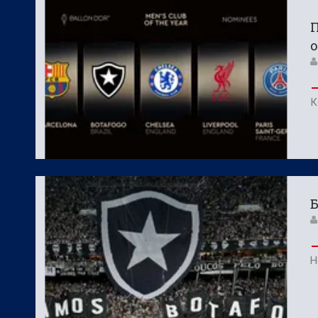
БГ Футбол:
Официално: Спартак Варна
П
БГ Футбол:
Левски се размина с гола
о
К
Б
Н