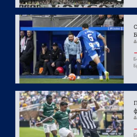
С
Б
Б
П
ф
Б