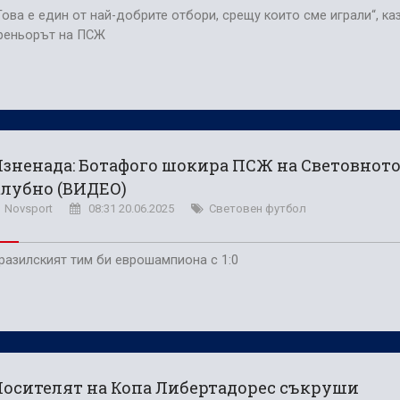
Това е един от най-добрите отбори, срещу които сме играли“, ка
реньорът на ПСЖ
зненада: Ботафого шокира ПСЖ на Световнот
лубно (ВИДЕО)
Novsport
08:31 20.06.2025
Световен футбол
разилският тим би еврошампиона с 1:0
осителят на Копа Либертадорес съкруши