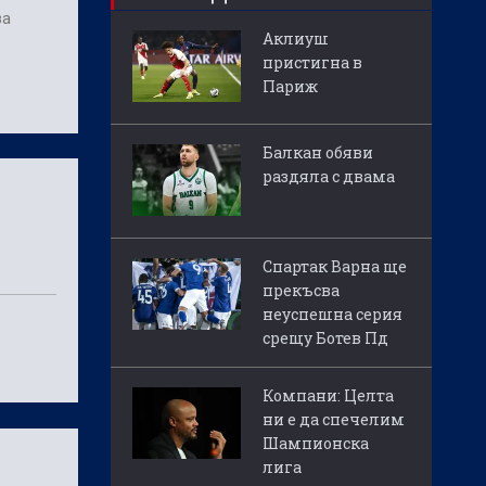
за
Аклиуш
пристигна в
Париж
Балкан обяви
раздяла с двама
о
Спартак Варна ще
прекъсва
неуспешна серия
срещу Ботев Пд
Компани: Целта
ни е да спечелим
Шампионска
лига