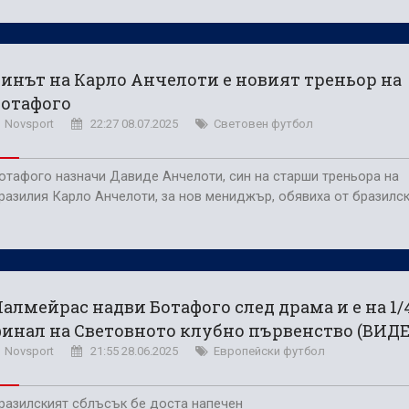
инът на Карло Анчелоти е новият треньор на
Ботафого
Novsport
22:27 08.07.2025
Световен футбол
отафого назначи Давиде Анчелоти, син на старши треньора на
разилия Карло Анчелоти, за нов мениджър, обявиха от бразилск
алмейрас надви Ботафого след драма и е на 1/
инал на Световното клубно първенство (ВИДЕ
Novsport
21:55 28.06.2025
Европейски футбол
разилският сблъсък бе доста напечен