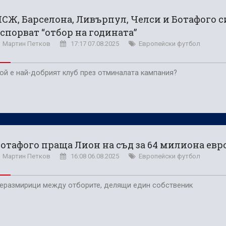
 продаде звездата си
СЖ, Барселона, Ливърпул, Челси и Ботафого с
джия
спорват “отбор на годината”
Мартин Петков
17:17 07.08.2025
Европейски футбол
ой е най-добрият клуб през отминалата кампания?
отафого праща Лион на съд за 64 милиона евр
Мартин Петков
16:08 06.08.2025
Европейски футбол
еразмирици между отборите, делящи един собственик