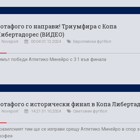
отафого го направи! Триумфира с Копа
ибертадорес (ВИДЕО)
Novsport
00:04 01.12.2024
Европейски футбол
имът победи Атлетико Минейро с 3:1 във финала
отафого с исторически финал в Копа Либерта
Novsport
14:21 31.10.2024
Световен футбол
разилският тим ще се изправи срещу Атлетико Минейро в спор з
рофея