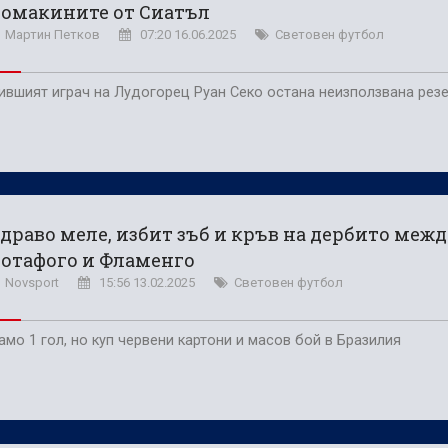
домакините от Сиатъл
Мартин Петков
07:20 16.06.2025
Световен футбол
ившият играч на Лудогорец Руан Секо остана неизползвана рез
драво меле, избит зъб и кръв на дербито меж
отафого и Фламенго
Novsport
15:56 13.02.2025
Световен футбол
амо 1 гол, но куп червени картони и масов бой в Бразилия