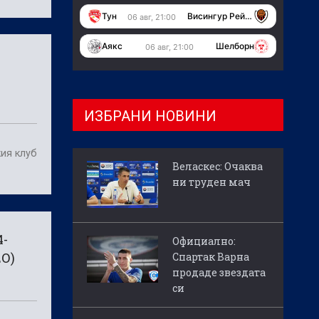
Тун
Висингур Рейкявик
06 авг, 21:00
Аякс
Шелборн
06 авг, 21:00
ИЗБРАНИ НОВИНИ
ия клуб
Веласкес: Очаква
ни труден мач
4-
Официално:
О)
Спартак Варна
продаде звездата
си