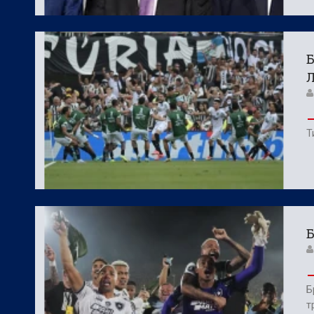
Б
Л
Т
Б
Б
т