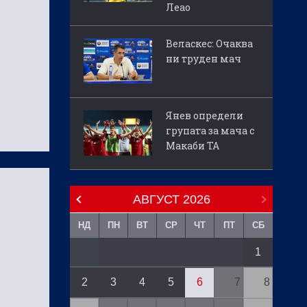
Леао
Веласкес: Очаква
ни труден мач
Янев определи
групата за мача с
Макаби ТА
АВГУСТ
2026
НД
ПН
ВТ
СР
ЧТ
ПТ
СБ
1
2
3
4
5
6
7
8