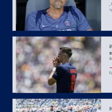
„
т
И
к
Б
Н