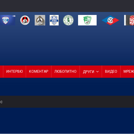
ИНТЕРВЮ
КОМЕНТАР
ЛЮБОПИТНО
ВИДЕО
МРЕЖ
ДРУГИ
ес
за в друга финансова орбита при отстраняване на Кайрат
н мач