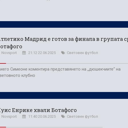
тлетико Мадрид е готов за финала в групата 
Ботафого
Novsport
21:12 22.06.2025
Световен футбол
иего Симеоне коментира представянето на „дюшекчиите“ на
ветовното клубно
уис Енрике хвали Ботафого
Novsport
11:40 20.06.2025
Световен футбол