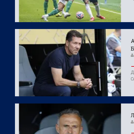
А
Д
С
Л