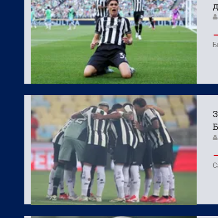
Б
З
Б
С