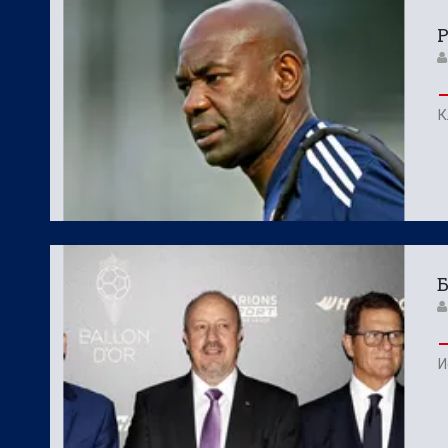
Р
К
Б
И