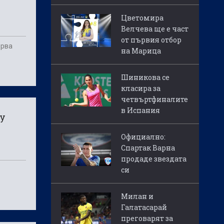
Цветомира
Велчева ще е част
от първия отбор
ерва
на Марица
Шиникова се
класира за
четвъртфиналите
в Испания
ду
Официално:
Спартак Варна
продаде звездата
си
Милан и
Галатасарай
преговарят за