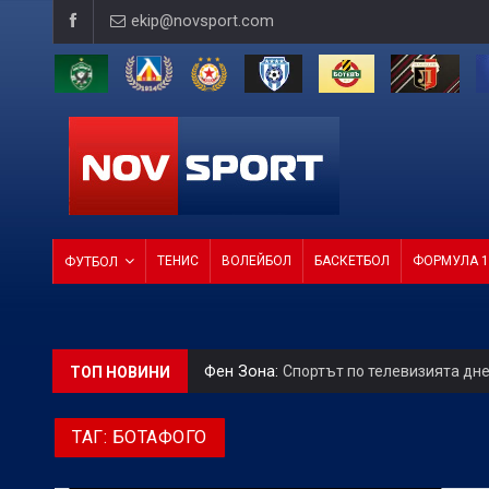
ekip@novsport.com
ТЕНИС
ВОЛЕЙБОЛ
БАСКЕТБОЛ
ФОРМУЛА 1
ФУТБОЛ
Фен Зона:
Спортът по телевизията дн
ТОП НОВИНИ
Betvam на световно ниво:
Левски вли
ТАГ:
БОТАФОГО
БГ Футбол:
Веласкес: Очаква ни труде