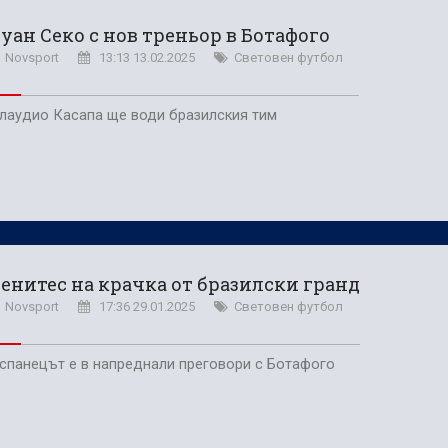
уан Секо с нов треньор в Ботафого
Novsport
13:13 13.02.2025
Световен футбол
лаудио Касапа ще води бразилския тим
енитес на крачка от бразилски гранд
Novsport
17:36 29.01.2025
Световен футбол
спанецът е в напреднали преговори с Ботафого