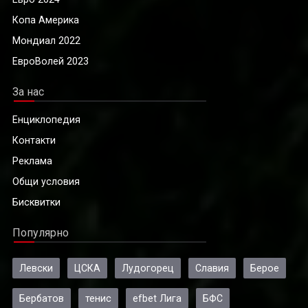
Копа Америка
Мондиал 2022
ЕвроВолей 2023
За нас
Енциклопедия
Контакти
Реклама
Общи условия
Бисквитки
Популярно
Левски
ЦСКА
Лудогорец
Славия
Берое
Бербатов
тенис
efbet Лига
БФС