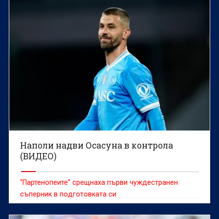
Наполи надви Осасуна в контрола
(ВИДЕО)
“Партенопеите” срещнаха първи чуждестранен
съперник в подготовката си