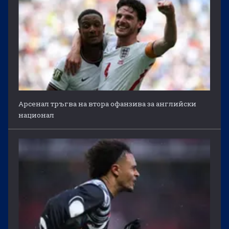
Арсенал тръгва на втора офанзива за английски
национал