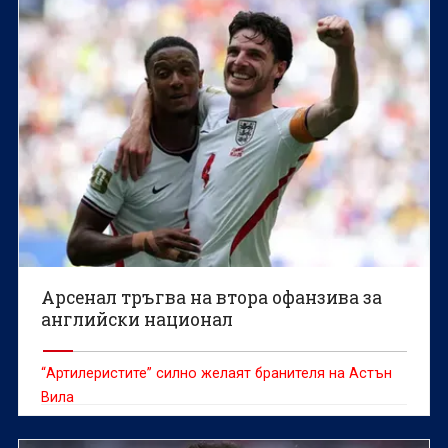
Арсенал тръгва на втора офанзива за
английски национал
“Артилеристите” силно желаят бранителя на Астън
Вила