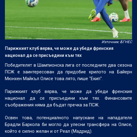
Източник: БГНЕС
Парижкият клуб вярва, че може да убеди френския
национал да се присъедини към тях
Победителят в Шампионска лига от последните два сезона
ПСЖ е заинтересован да придобие крилото на Байерн
Мюнхен Майкъл Олисе това лято, пише "Екип".
Парижкият клуб вярва, че може да убеди френския
национал да се присъедини към тях. Финансовите
съображения няма да бъдат пречка за ПСЖ.
Освен това, потенциалното напускане на нападателя
Брадли Баркола би могло да улесни трансфера на Олисе,
който е силно желан и от Реал (Мадрид).