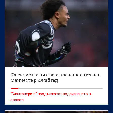
Ювентус готви оферта за нападател на
Манчестър Юнайтед
“Бианконерите” продължават подсилването в
атаката