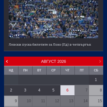
Левски пуска билетите за Локо (Пд) в четвъртък
АВГУСТ
2026
НД
ПН
ВТ
СР
ЧТ
ПТ
СБ
1
2
3
4
5
6
7
8
9
10
11
12
13
14
15