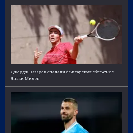
Джордж Лазаров спечели българския сблъсък с
Янаки Милев