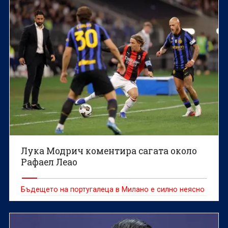
Лука Модрич коментира сагата около
Рафаел Леао
Бъдещето на португалеца в Милано е силно неясно