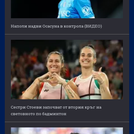
Наполи надви Осасуна в контрола (ВИДЕО)
Сестри Стоеви започват от втория кръг на
световното по бадминтон