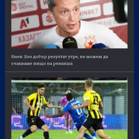
Янев: Без добър резултат утре, не можем да
очакваме нищо на реванша