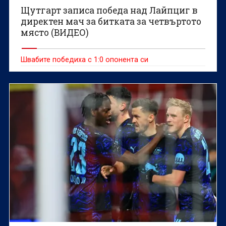
Щутгарт записа победа над Лайпциг в
директен мач за битката за четвъртото
място (ВИДЕО)
Швабите победиха с 1:0 опонента си