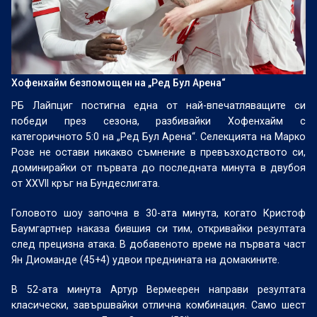
Хофенхайм безпомощен на „Ред Бул Арена“
РБ Лайпциг постигна една от най-впечатляващите си
победи през сезона, разбивайки Хофенхайм с
категоричното 5:0 на „Ред Бул Арена“. Селекцията на Марко
Розе не остави никакво съмнение в превъзходството си,
доминирайки от първата до последната минута в двубоя
от
XXVII
кръг на Бундеслигата.
Головото шоу започна в 30-ата минута, когато Кристоф
Баумгартнер наказа бившия си тим, откривайки резултата
след прецизна атака. В добавеното време на първата част
Ян Диоманде (45+4) удвои преднината на домакините.
В 52-ата минута Артур Вермеерен направи резултата
класически, завършвайки отлична комбинация. Само шест