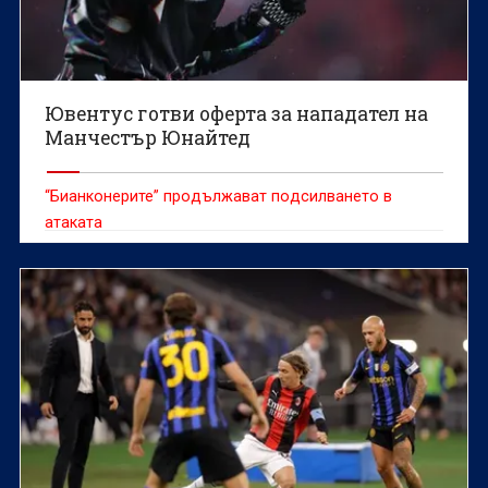
Ювентус готви оферта за нападател на
Манчестър Юнайтед
“Бианконерите” продължават подсилването в
атаката