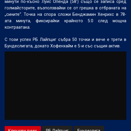
минути по-късно Луис Опенда (58') също се записа сред
голмайсторите, възползвайки се от грешка в отбраната на
„сините“. Точка на спора сложи Бенджамин Хенрихс в 78-
ата минута, фиксирайки крайното 5:0 след мощна
контраатака.
С този успех РБ Лайпциг събра 50 точки и вече е трети в
Бундеслигата, докато Хофенхайм е 5-и със същия актив.
Ключови думи:
РБ Лайпциг
Бундеслига