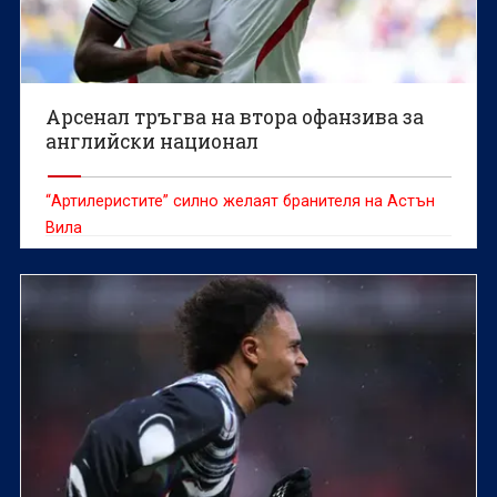
Арсенал тръгва на втора офанзива за
английски национал
“Артилеристите” силно желаят бранителя на Астън
Вила