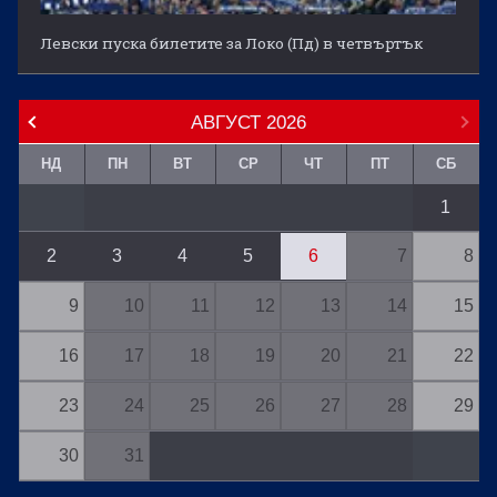
Левски пуска билетите за Локо (Пд) в четвъртък
АВГУСТ
2026
НД
ПН
ВТ
СР
ЧТ
ПТ
СБ
1
2
3
4
5
6
7
8
9
10
11
12
13
14
15
16
17
18
19
20
21
22
23
24
25
26
27
28
29
30
31