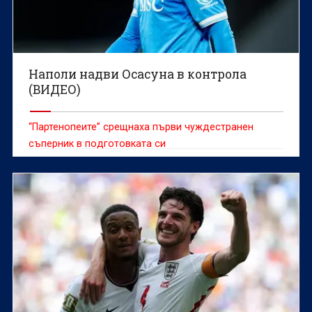
Наполи надви Осасуна в контрола
(ВИДЕО)
“Партенопеите” срещнаха първи чуждестранен
съперник в подготовката си