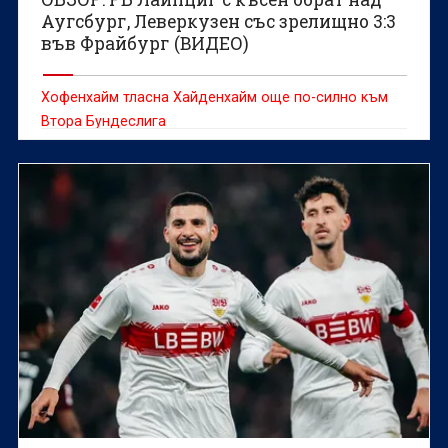
Аугсбург, Леверкузен със зрелищно 3:3
във Фрайбург (ВИДЕО)
Хофенхайм тласна Хайденхайм още по-силно към
Втора Бундеслига