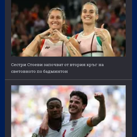
Сестри Стоеви започват от втория кръг на
световното по бадминтон