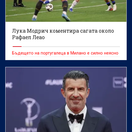
Лука Модрич коментира сагата около
Рафаел Леао
Бъдещето на португалеца в Милано е силно неясно