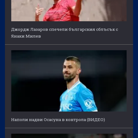
Джордж Лазаров спечели българския сблъсък с
Янаки Милев
Наполи надви Осасуна в контрола (ВИДЕО)