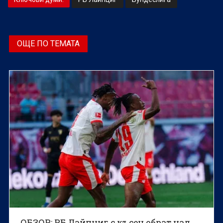
ОЩЕ ПО ТЕМАТА
ОБЗОР: РБ Лайпциг с късен обрат над