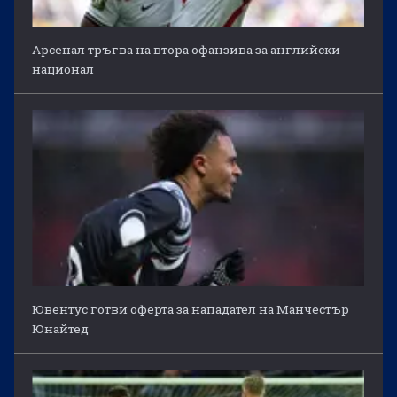
Арсенал тръгва на втора офанзива за английски
национал
Ювентус готви оферта за нападател на Манчестър
Юнайтед