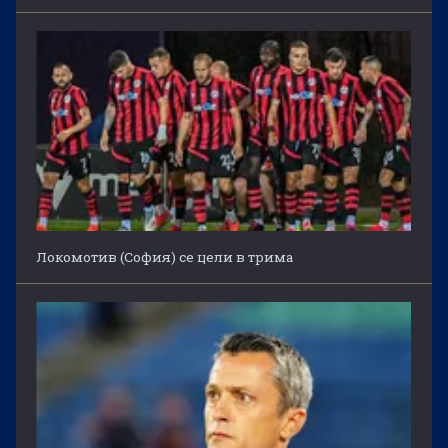
Локомотив (София) се цели в трима