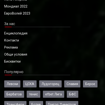
Мондиал 2022
ЕвроВолей 2023
За нас
Енциклопедия
Контакти
Реклама
Общи условия
Бисквитки
Популярно
Левски
ЦСКА
Лудогорец
Славия
Берое
Бербатов
тенис
efbet Лига
БФС
Трансфери
Ботев
Григор Димитров