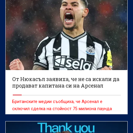
От Нюкасъл заявиха, че не са искали да
продават капитана си на Арсенал
Британските медии съобщиха, че Арсенал е
сключил сделка на стойност 75 милиона паунда