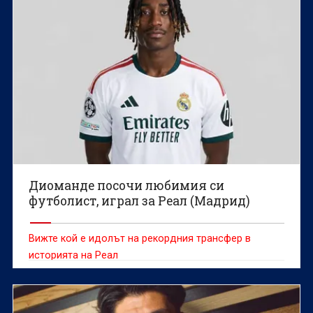
Диоманде посочи любимия си
футболист, играл за Реал (Мадрид)
Вижте кой е идолът на рекордния трансфер в
историята на Реал