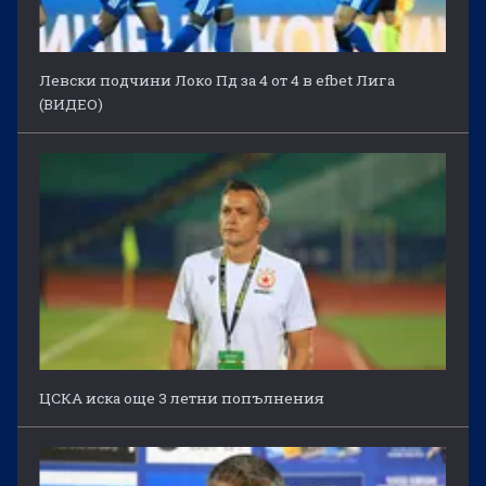
Левски подчини Локо Пд за 4 от 4 в efbet Лига
(ВИДЕО)
ЦСКА иска още 3 летни попълнения