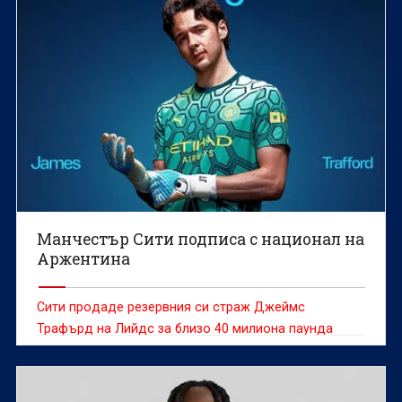
Манчестър Сити подписа с национал на
Аржентина
Сити продаде резервния си страж Джеймс
Трафърд на Лийдс за близо 40 милиона паунда