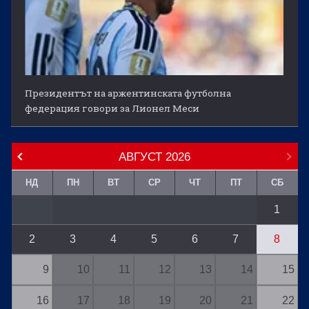
Президентът на аржентинската футболна
федерация говори за Лионел Меси
АВГУСТ
2026
НД
ПН
ВТ
СР
ЧТ
ПТ
СБ
1
2
3
4
5
6
7
8
9
10
11
12
13
14
15
16
17
18
19
20
21
22