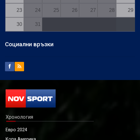
23
24
25
26
27
28
29
30
31
Социални връзки
Хронология
Евро 2024
Копа Америка