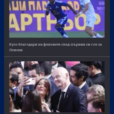
Кусо благодари на феновете след първия си гол за
Левски