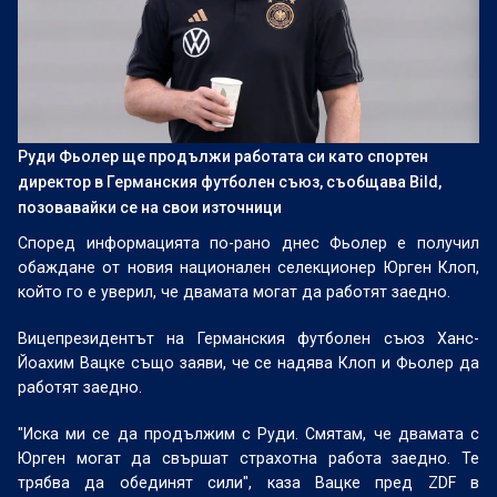
Руди Фьолер ще продължи работата си като спортен
директор в Германския футболен съюз, съобщава Bild,
позовавайки се на свои източници
Според информацията по-рано днес Фьолер е получил
обаждане от новия национален селекционер Юрген Клоп,
който го е уверил, че двамата могат да работят заедно.
Вицепрезидентът на Германския футболен съюз Ханс-
Йоахим Вацке също заяви, че се надява Клоп и Фьолер да
работят заедно.
"Иска ми се да продължим с Руди. Смятам, че двамата с
Юрген могат да свършат страхотна работа заедно. Те
трябва да обединят сили", каза Вацке пред ZDF в