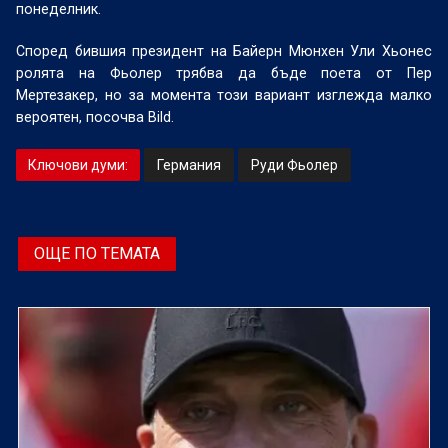
понеделник.
Според бившия президент на Байерн Мюнхен Ули Хьонес
ролята на Фьолер трябва да бъде поета от Пер
Мертезакер, но за момента този вариант изглежда малко
вероятен, посочва Bild.
Ключови думи:
Германия
Руди Фьолер
ОЩЕ ПО ТЕМАТА