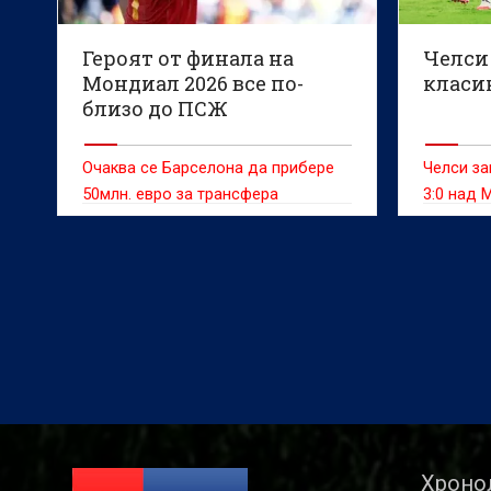
Героят от финала на
Челси
Мондиал 2026 все по-
класи
близо до ПСЖ
Очаква се Барселона да прибере
Челси за
50млн. евро за трансфера
3:0 над 
двата ти
Джакарт
Хроно