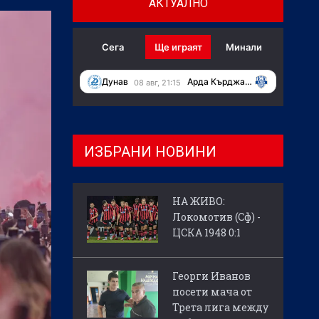
АКТУАЛНО
Сега
Ще играят
Минали
Дунав
Арда Кърджали
08 авг, 21:15
ИЗБРАНИ НОВИНИ
НА ЖИВО:
Локомотив (Сф) -
ЦСКА 1948 0:1
Георги Иванов
посети мача от
Трета лига между