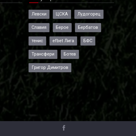
Левски
ЦСКА
Лудогорец
Славия
Берое
Бербатов
тенис
efbet Лига
БФС
Трансфери
Ботев
Григор Димитров