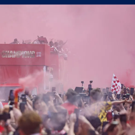
 от Трета лига между Нефтохимик и Ботев Пловдив II
СЪСТАВИ)