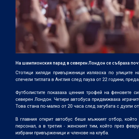
На шампионския парад в северен Лондон се събраха по
Стотици хиляди привърженици излязоха по улиците н
спечели титлата в Англия след пауза от 22 години, пред
Футболистите показаха ценния трофей на феновете си
северен Лондон. Четири автобуса придвижваха играчите
Това стана по-малко от 20 часа след загубата с дузпи 
В главния открит автобус беше мъжкият отбор, който
персонал, а в третия - женският тим, който през фев
избрани привърженици и членове на клуба.