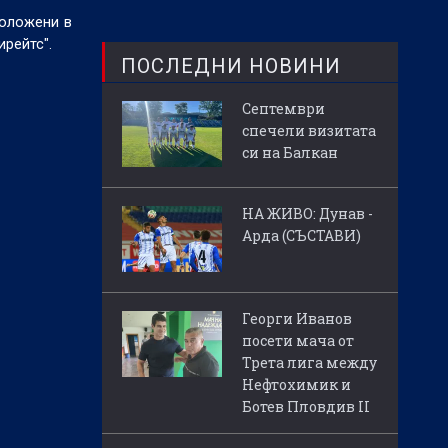
положени в
рейтс".
ПОСЛЕДНИ НОВИНИ
Септември
спечели визитата
си на Балкан
НА ЖИВО: Дунав -
Арда (СЪСТАВИ)
Георги Иванов
посети мача от
Трета лига между
Нефтохимик и
Ботев Пловдив II