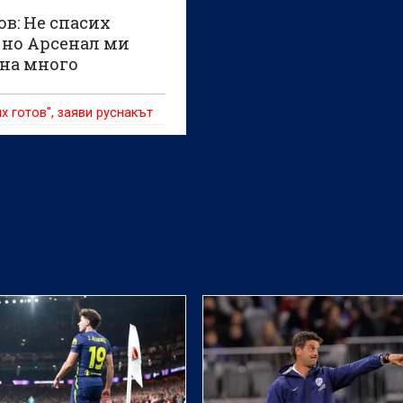
в: Не спасих
 но Арсенал ми
на много
ях готов", заяви руснакът