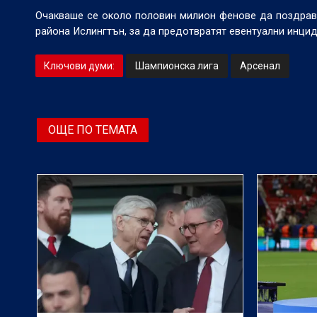
Очакваше се около половин милион фенове да поздрави
района Ислингтън, за да предотвратят евентуални инцид
Ключови думи:
Шампионска лига
Арсенал
ОЩЕ ПО ТЕМАТА