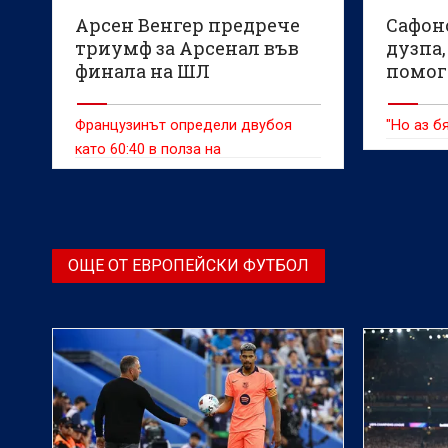
Арсен Венгер предрече
Сафоно
триумф за Арсенал във
дузпа,
финала на ШЛ
помог
Французинът определи двубоя
"Но аз б
като 60:40 в полза на
“артилеристите”
ОЩЕ ОТ ЕВРОПЕЙСКИ ФУТБОЛ