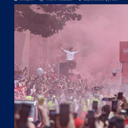
Трета лига:
Георги Иванов посети мача
БГ Футбол:
НА ЖИВО: Дунав - Арда (