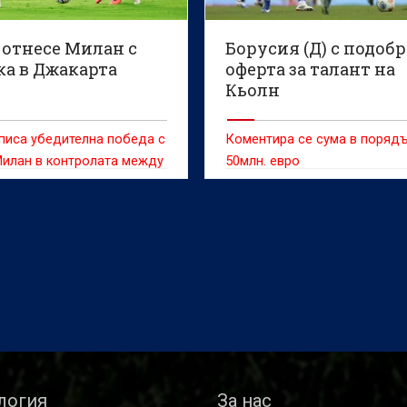
 отнесе Милан с
Борусия (Д) с подоб
ка в Джакарта
оферта за талант на
Кьолн
писа убедителна победа с
Коментира се сума в порядъ
Милан в контролата между
50млн. евро
ма, която се изигра в
а, Индонезия
логия
За нас