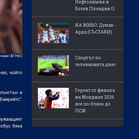
Нефтохимик и
Ботев Пловдив II
НА ЖИВО: Дунав -
Арда (СЪСТАВИ)
чник: БГНЕС
Спортът по
телевизията днес
ал, който
Героят от финала
слънгтън в
на Мондиал 2026
Емирейтс".
все по-близо до
ПСЖ
служващият
тобус бяха