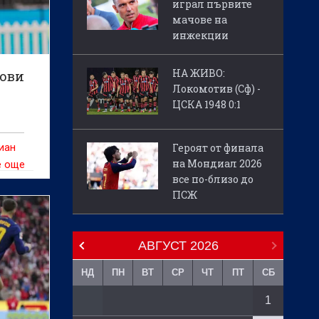
играл първите
мачове на
инжекции
НА ЖИВО:
тови
Локомотив (Сф) -
ЦСКА 1948 0:1
Героят от финала
иан
на Мондиал 2026
е още
все по-близо до
овия
ПСЖ
беда с
АВГУСТ
2026
НД
ПН
ВТ
СР
ЧТ
ПТ
СБ
1