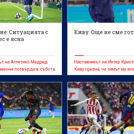
не: Ситуацията с
Киву: Още не сме го
с е ясна
ът на Атлетико Мадрид
Наставникът на Интер Крист
имеоне потвърди в събота
Киву призна, че тимът му вс
та на клуба да не
не е готов за началото на н
Хулиан Алварес, който е
сезон въпреки днешната по
 редица отбори и
2:1 в контролата с Ювентус
то му на „Метрополитано“
дващия сезон далеч не е