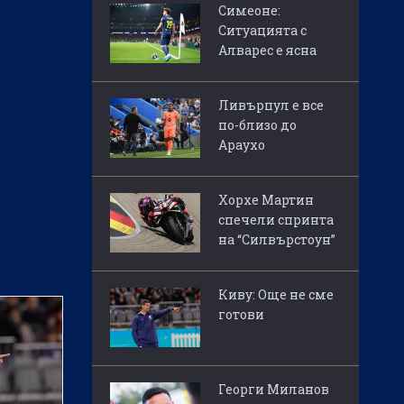
Симеоне:
Ситуацията с
Алварес е ясна
Ливърпул е все
по-близо до
Араухо
Хорхе Мартин
спечели спринта
на “Силвърстоун”
Киву: Още не сме
готови
Георги Миланов