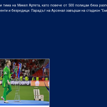
 тима на Микел Артета, като повече от 500 полицаи бяха раз
енти и безредици. Парадът на Арсенал завърши на стадион "Еми