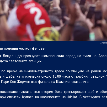
Изто
чти половин милион фенове
а Лондон да празнуват шампионския парад на тима на Арсен
адоха световните агенции.
 по време на 8-километровото треса по улиците на район И
 и щаба, като излязоха около 15:00 часа от клубния стадион "
от Пари Сен Жермен във финала на Шампионската лига.
 показваше титлата, във втория бяха треньорският щаб и об
руари спечели Купата на шампионите на ФИФА. В четвъртия ав