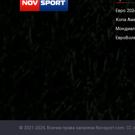
Евро 202
Копа Ам
Мондиал
ЕвроВоле
© 2021-2024, Всички права запазени Novsport.com.
CC 