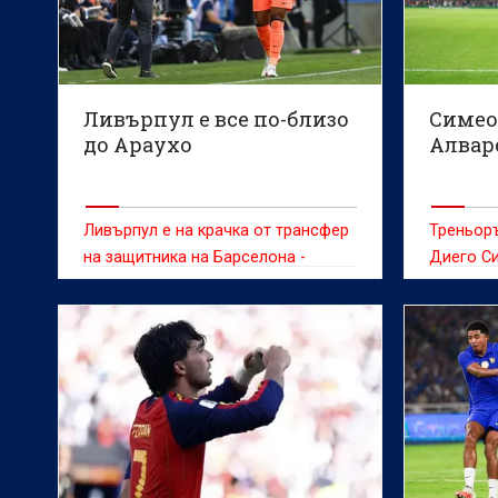
Ливърпул е все по-близо
Симео
до Араухо
Алваре
Ливърпул е на крачка от трансфер
Треньор
на защитника на Барселона -
Диего С
Роналд Араужо, съобщава Sky
решимост
Sports
продава 
желан от
оставане
през сле
сигурно