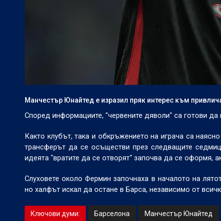
Манчестър Юнайтед е изразил пряк интерес към привлич
Според информациите, "червените дяволи" са готови да
Както клубът, така и обкръжението на играча са наясно
трансферът да се осъществи през следващите седмиц
идеята "вратите да се отворят" започва да се оформя, 
Слуховете около Фермин започнаха в началото на лятот
но халфът искал да остане в Барса, независимо от всичк
Ключови думи:
Барселона
Манчестър Юнайтед