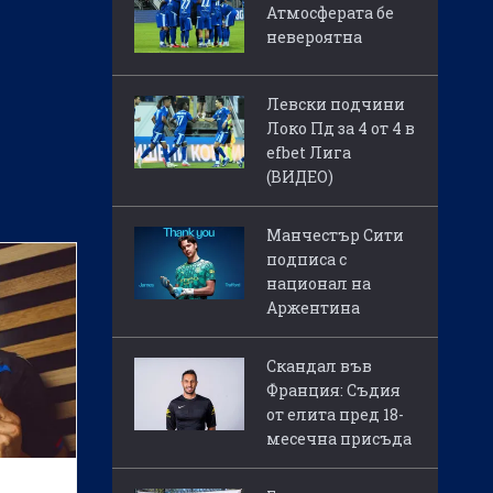
Атмосферата бе
невероятна
Левски подчини
Локо Пд за 4 от 4 в
efbet Лига
(ВИДЕО)
Манчестър Сити
подписа с
национал на
Аржентина
Скандал във
Франция: Съдия
от елита пред 18-
месечна присъда