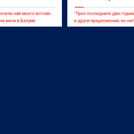
ечели най-много вотове
"През последните две годин
 на мача в Батуми
и други предложения, но ни
едно от тях не ме убеди"