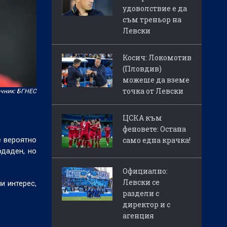
удоволствие е да
съм треньор на
Левски
Косич: Локомотив
(Пловдив)
можеше да вземе
точка от Левски
чник: БГНЕС
ЦСКА към
феновете: Остана
само една крачка!
е вероятно
одаден, но
Официално:
Левски се
и интерес,
раздели с
директор и с
агенция