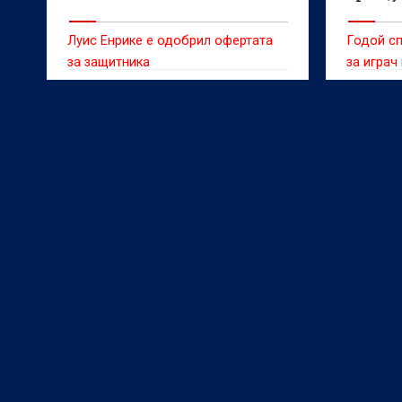
Луис Енрике е одобрил офертата
Годой сп
за защитника
за играч