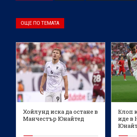
ОЩЕ ПО ТЕМАТА
Хойлунд иска да остане в
Клоп 
Манчестър Юнайтед
иде в 
Юнайт