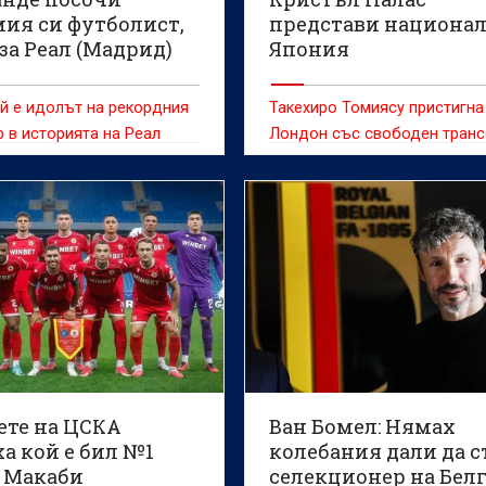
ия си футболист,
представи национал
за Реал (Мадрид)
Япония
й е идолът на рекордния
Такехиро Томиясу пристигна
 в историята на Реал
Лондон със свободен тран
ете на ЦСКА
Ван Бомел: Нямах
а кой е бил №1
колебания дали да с
 Макаби
селекционер на Бел