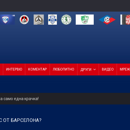
ИНТЕРВЮ
КОМЕНТАР
ЛЮБОПИТНО
ВИДЕО
МРЕЖ
ДРУГИ
а само една крачка!
ели с директор и с агенция
С ОТ БАРСЕЛОНА?
4 от 4 в efbet Лига (ВИДЕО)