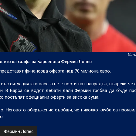
Изто
ането на халфа на Барселона Фермин Лопес
 представят финансова оферта над 70 милиона евро.
 със ситуацията и засега не е постигнат напредък, въпреки че 
и. В Барса се водят дебати дали Фермин трябва да бъде пр
ако постъпят официални оферти за висока сума.
о. Неговото обкръжение съобщи, че няколко клуба са проявил
о.
Фермин Лопес