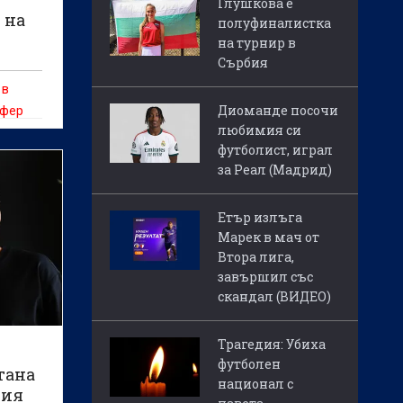
Глушкова е
 на
полуфиналистка
на турнир в
Сърбия
 в
Диоманде посочи
сфер
любимия си
футболист, играл
за Реал (Мадрид)
Етър излъга
Марек в мач от
Втора лига,
завършил със
скандал (ВИДЕО)
Трагедия: Убиха
футболен
тана
национал с
гия