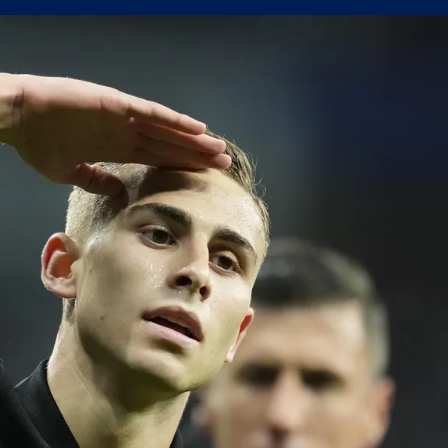
олствие е да съм треньор на Левски
в) можеше да вземе точка от Левски