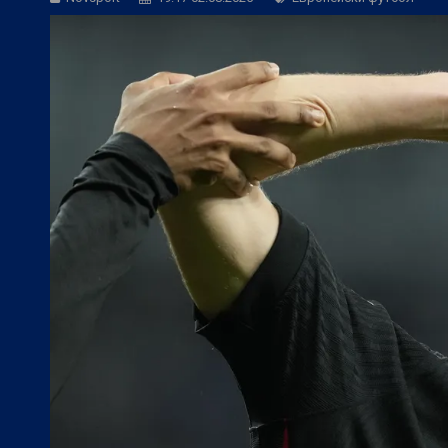
БГ Футбол:
Веласкес: Невероятно удов
БГ Футбол:
Косич: Локомотив (Пловди