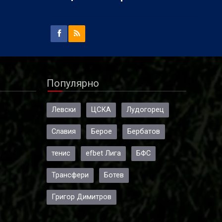
Популярно
Левски
ЦСКА
Лудогорец
Славия
Берое
Бербатов
тенис
efbet Лига
БФС
Трансфери
Ботев
Григор Димитров