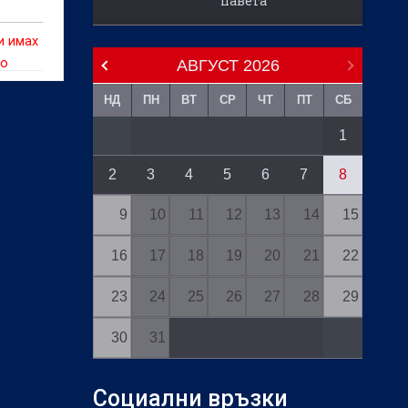
павета
и имах
то
АВГУСТ
2026
НД
ПН
ВТ
СР
ЧТ
ПТ
СБ
1
2
3
4
5
6
7
8
9
10
11
12
13
14
15
16
17
18
19
20
21
22
23
24
25
26
27
28
29
30
31
Социални връзки