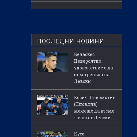
ПОСЛЕДНИ НОВИНИ
Веласкес:
Невероятно
удоволствие е да
съм треньор на
Левски
Косич: Локомотив
(Пловдив)
можеше да вземе
точка от Левски
Кусо: