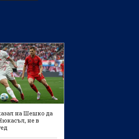
казал на Шешко да
Нюкасъл, не в
ед