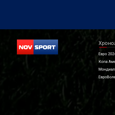
Хроно
Евро 202
Копа Ам
Мондиал
ЕвроВоле