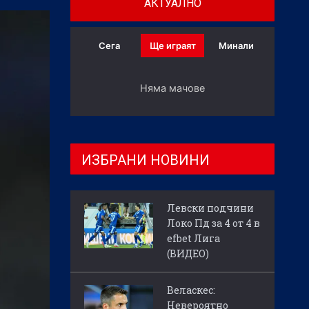
АКТУАЛНО
Сега
Ще играят
Минали
Няма мачове
ИЗБРАНИ НОВИНИ
Левски подчини
Локо Пд за 4 от 4 в
efbet Лига
(ВИДЕО)
Веласкес:
Невероятно