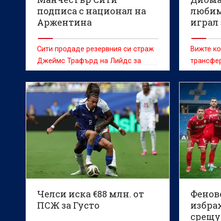
подписа с национал на
любим
Аржентина
играл 
Сити продаде резервния си страж
Вижте ко
Джеймс Трафърд на Лийдс за
трансфер
близо 40 милиона паунда
Челси иска €88 млн. от
Фенов
ПСЖ за Густо
избрах
срещу