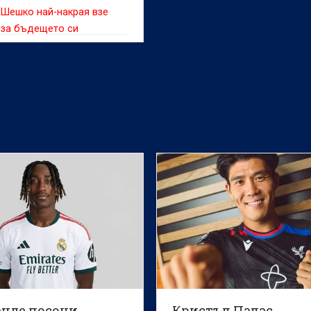
 Шешко най-накрая взе
 за бъдещето си
нде посочи
Кристъл Палас