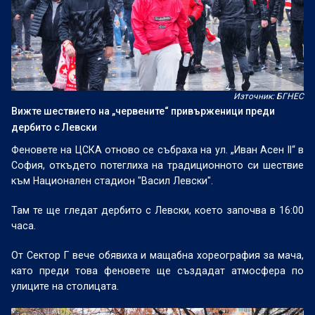
Източник: БГНЕС
Вижте шествието на „червените“ привърженици преди
дербито с Левски
Феновете на ЦСКА отново се събраха на ул. „Иван Асен II“ в
София, откъдето потеглиха на традиционното си шествие
към Национален стадион "Васил Левски".
Там те ще гледат дербито с Левски, което започва в 16:00
часа.
От Сектор Г вече обявиха и мащабна хореография за мача,
като преди това феновете ще създадат атмосфера по
улиците на столицата.