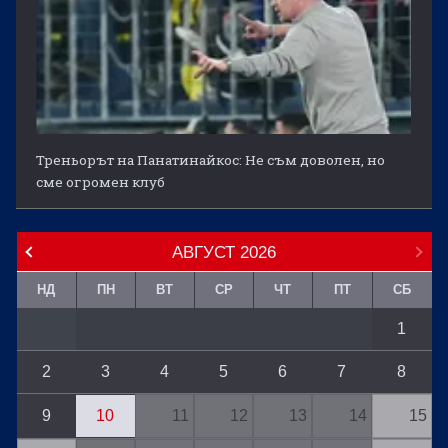
Треньорът на Панатинайкос: Не съм доволен, но
сме огромен клуб
АВГУСТ
2026
НД
ПН
ВТ
СР
ЧТ
ПТ
СБ
1
2
3
4
5
6
7
8
9
10
11
12
13
14
15