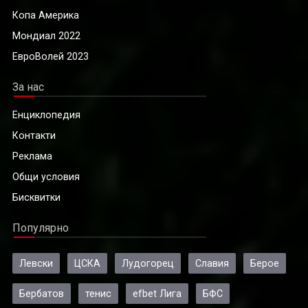
Копа Америка
Мондиал 2022
ЕвроВолей 2023
За нас
Енциклопедия
Контакти
Реклама
Общи условия
Бисквитки
Популярно
Левски
ЦСКА
Лудогорец
Славия
Берое
Бербатов
тенис
efbet Лига
БФС