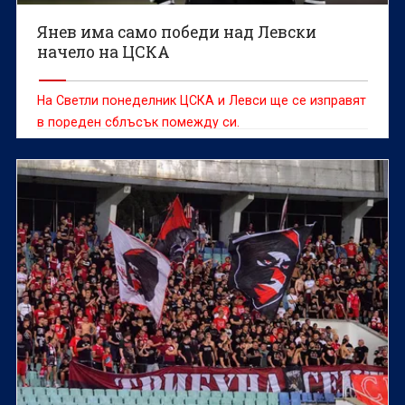
Янев има само победи над Левски
начело на ЦСКА
На Светли понеделник ЦСКА и Левси ще се изправят
в пореден сблъсък помежду си.