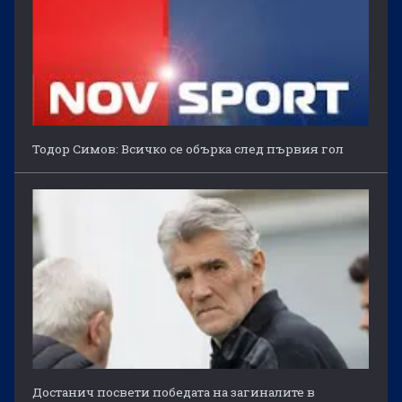
Тодор Симов: Всичко се обърка след първия гол
Достанич посвети победата на загиналите в