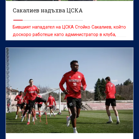
Сакалиев надъхва ЦСКА
Бившият нападател на ЦСКА Стойко Сакалиев, който
доскоро работеше като администратор в клуба,
написа послание на своята "Фейсбук" страница
часове преди Вечното дерби днес.