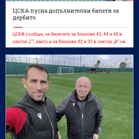
ЦСКА пусна допълнителни билети за
дербито
ЦСКА съобщи, че билетите за блокове 43, 44 и 45 в
сектор „Г“, както и за блокове 32 и 33 в сектор „В“ на
Националния стадион „Васил Левски“ за днешното
дерби срещу Левски от XXX кръг на efbet Лига вече
могат да бъдат закупени.