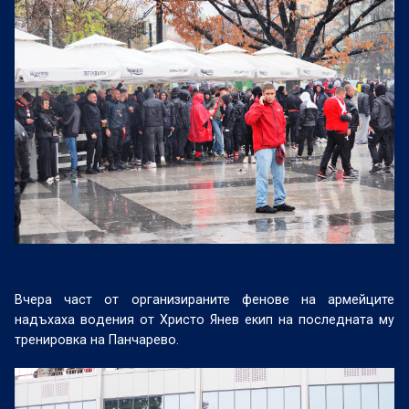
Вчера част от организираните фенове на армейците
надъхаха водения от Христо Янев екип на последната му
тренировка на Панчарево.