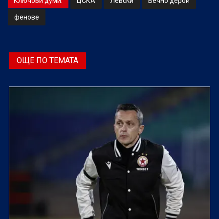
Ключови думи:
ЦСКА
Левски
Вечно дерби
фенове
ОЩЕ ПО ТЕМАТА