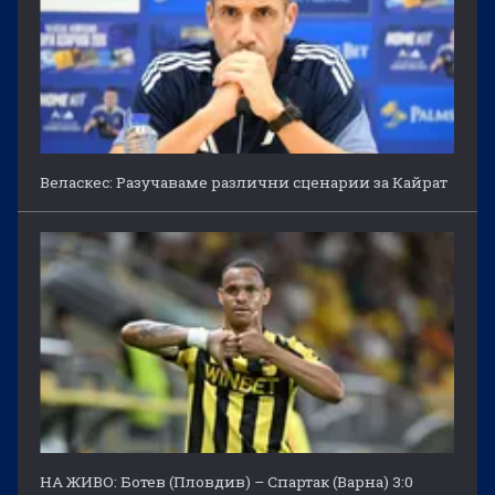
Веласкес: Разучаваме различни сценарии за Кайрат
НА ЖИВО: Ботев (Пловдив) – Спартак (Варна) 3:0