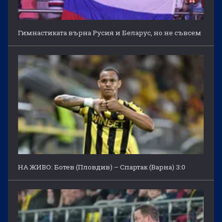
Гимнастиката върна Русия и Беларус, но не съвсем
НА ЖИВО: Ботев (Пловдив) – Спартак (Варна) 3:0