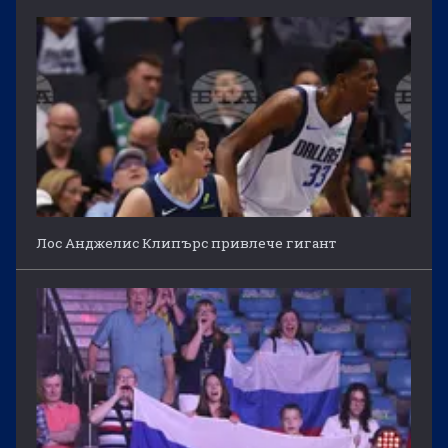
Лос Анджелис Клипърс привлече гигант