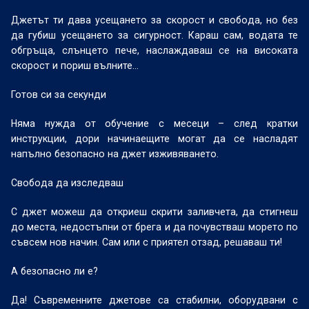
Джетът ти дава усещането за скорост и свобода, но без
да губиш усещането за сигурност. Караш сам, водата те
обгръща, слънцето пече, наслаждаваш се на високата
скорост и пориш вълните…
Готов си за секунди
Няма нужда от обучение с месеци – след кратки
инструкции, дори начинаещите могат да се насладят
напълно безопасно на джет изживяването.
Свобода да изследваш
С джет можеш да откриеш скрити заливчета, да стигнеш
до места, недостъпни от брега и да почувстваш морето по
съвсем нов начин. Сам или с приятел отзад, решаваш ти!
А безопасно ли е?
Да! Съвременните джетове са стабилни, оборудвани с