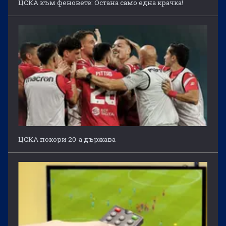
ЦСКА към феновете: Остана само една крачка!
ЦСКА покори 20-а държава