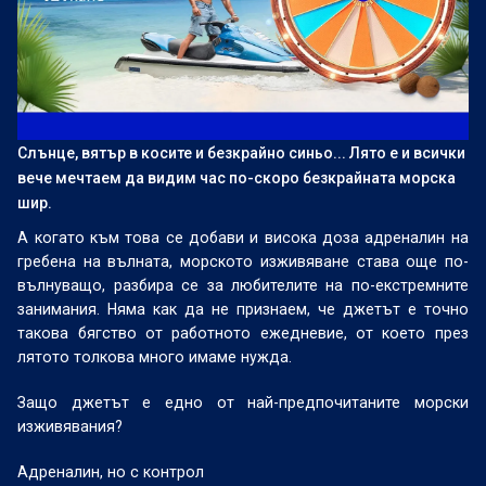
Слънце, вятър в косите и безкрайно синьо... Лято е и всички
вече мечтаем да видим час по-скоро безкрайната морска
шир.
А когато към това се добави и висока доза адреналин на
гребена на вълната, морското изживяване става още по-
вълнуващо, разбира се за любителите на по-екстремните
занимания. Няма как да не признаем, че джетът е точно
такова бягство от работното ежедневие, от което през
лятото толкова много имаме нужда.
Защо джетът е едно от най-предпочитаните морски
изживявания?
Адреналин, но с контрол