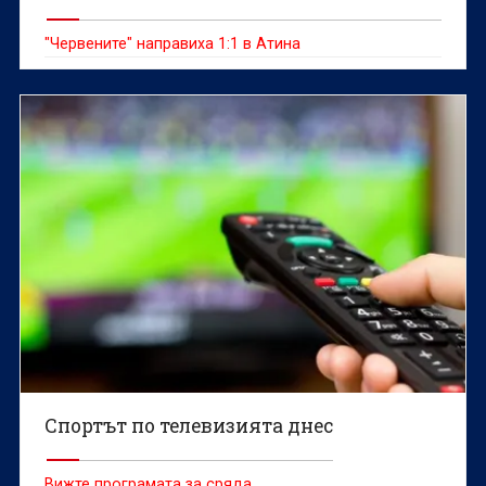
"Червените" направиха 1:1 в Атина
Спортът по телевизията днес
Вижте програмата за сряда