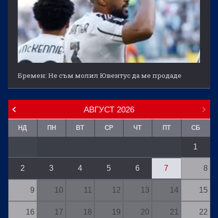
Бремен: Не съм молил Ювентус да ме продаде
АВГУСТ
2026
НД
ПН
ВТ
СР
ЧТ
ПТ
СБ
1
2
3
4
5
6
7
8
9
10
11
12
13
14
15
16
17
18
19
20
21
22