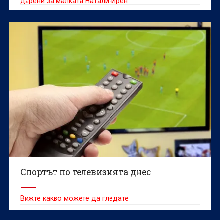
дарени за малката Натали-Ирен
Спортът по телевизията днес
Вижте какво можете да гледате