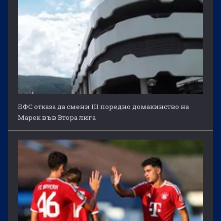
БФС отказа да смени III поредно домакинство на
Марек във Втора лига