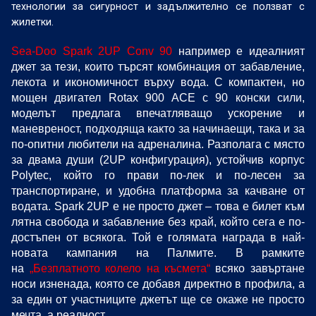
технологии за сигурност и задължително се ползват с
жилетки.
Sea-Doo Spark 2UP Conv 90
например е идеалният
джет за тези, които търсят комбинация от забавление,
лекота и икономичност върху вода. С компактен, но
мощен двигател Rotax 900 ACE с 90 конски сили,
моделът предлага впечатляващо ускорение и
маневреност, подходяща както за начинаещи, така и за
по-опитни любители на адреналина. Разполага с място
за двама души (2UP конфигурация), устойчив корпус
Polytec, който го прави по-лек и по-лесен за
транспортиране, и удобна платформа за качване от
водата. Spark 2UP е не просто джет – това е билет към
лятна свобода и забавление без край, който сега е по-
достъпен от всякога. Той е голямата награда в най-
новата кампания на Палмите. В рамките
на
„Безплатното колело на късмета“
всяко завъртане
носи изненада, която се добавя директно в профила, а
за един от участниците джетът ще се окаже не просто
мечта, а реалност.