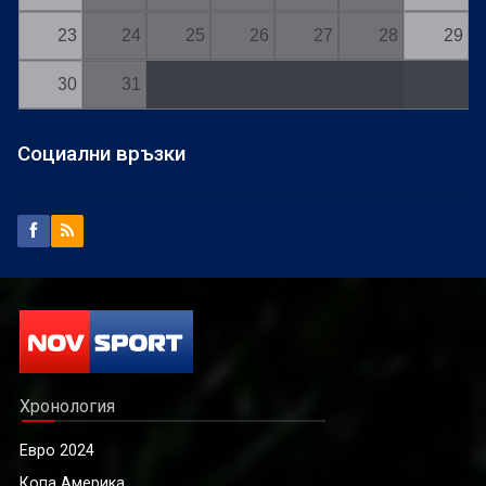
23
24
25
26
27
28
29
30
31
Социални връзки
Хронология
Евро 2024
Копа Америка