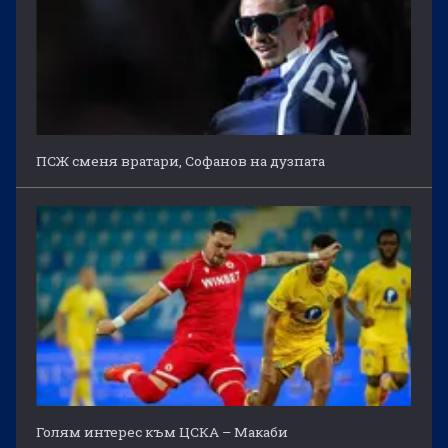
ПСЖ сменя вратари, Софанов на дузпата
Голям интерес към ЦСКА – Макаби