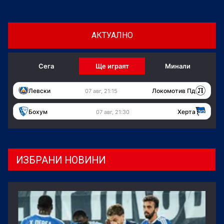
АКТУАЛНО
Сега
Ще играят
Минали
Левски
Локомотив Пд
07 авг, 21:15
Бохум
Херта
07 авг, 21:30
ИЗБРАНИ НОВИНИ