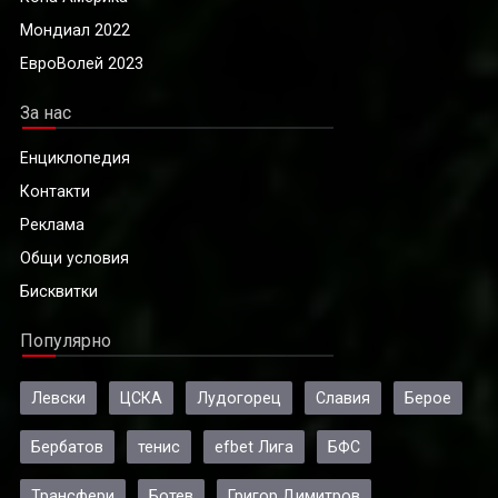
Мондиал 2022
ЕвроВолей 2023
За нас
Енциклопедия
Контакти
Реклама
Общи условия
Бисквитки
Популярно
Левски
ЦСКА
Лудогорец
Славия
Берое
Бербатов
тенис
efbet Лига
БФС
Трансфери
Ботев
Григор Димитров