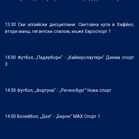
13.30 Ски алпийски дисциплини: Световна купа в Хафйел,
втори манш, гигантски слалом, мъже Евроспорт 1
14.00 Футбол, „Падерборн“ - „Кайзерслаутерн“ Диема спорт
3
14.00 Футбол, „Фортуна“ - „Регенсбург“ Нова спорт
14.00 Волейбол, „Дея“ - „Берое“ МАХ Спорт 1