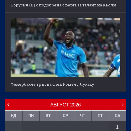
Борусия (Д) с подобрена оферта за талант на Кьолн
Фенербахче тръгва след Ромелу Лукаку
АВГУСТ
2026
НД
ПН
ВТ
СР
ЧТ
ПТ
СБ
1