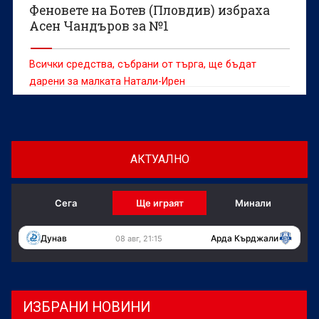
Феновете на Ботев (Пловдив) избраха
Асен Чандъров за №1
Всички средства, събрани от търга, ще бъдат
дарени за малката Натали-Ирен
АКТУАЛНО
Сега
Ще играят
Минали
Дунав
Арда Кърджали
08 авг, 21:15
ИЗБРАНИ НОВИНИ