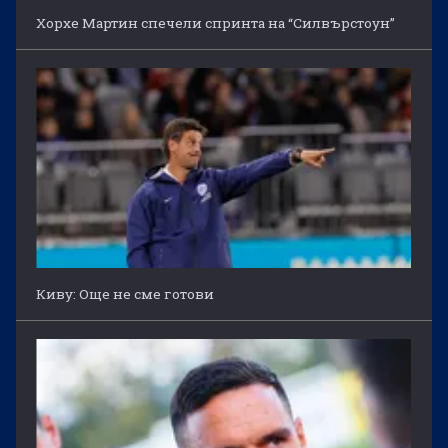
Хорхе Мартин спечели спринта на “Силвърстоун”
Киву: Още не сме готови