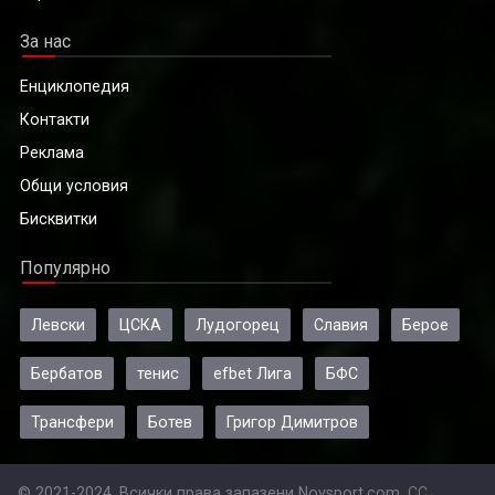
За нас
Енциклопедия
Контакти
Реклама
Общи условия
Бисквитки
Популярно
Левски
ЦСКА
Лудогорец
Славия
Берое
Бербатов
тенис
efbet Лига
БФС
Трансфери
Ботев
Григор Димитров
© 2021-2024, Всички права запазени Novsport.com.
CC