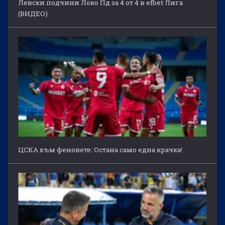
Левски подчини Локо Пд за 4 от 4 в efbet Лига
(ВИДЕО)
ЦСКА към феновете: Остана само една крачка!