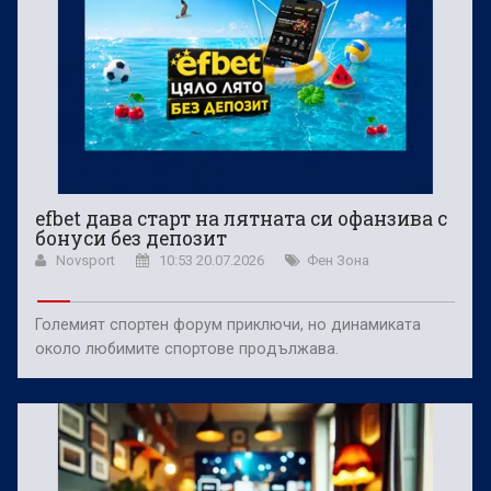
efbet дава старт на лятната си офанзива с
бонуси без депозит
Novsport
10:53 20.07.2026
Фен Зона
Големият спортен форум приключи, но динамиката
около любимите спортове продължава.