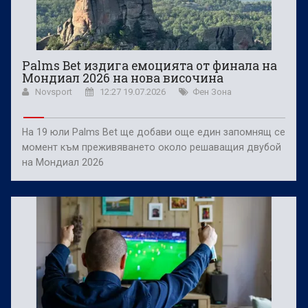
Palms Bet издига емоцията от финала на
Мондиал 2026 на нова височина
Novsport
12:27 19.07.2026
Фен Зона
На 19 юли Palms Bet ще добави още един запомнящ се
момент към преживяването около решаващия двубой
на Мондиал 2026