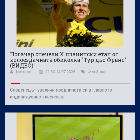
Погачар спечели X планински етап от
колоездачната обиколка "Тур дьо Франс"
(ВИДЕО)
Novsport
22:30 14.07.2026
Фен Зона
Словенецът увеличи преднината си в главното
индивидуално класиране