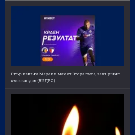
Етър излъга Марек в мач от Втора лига, завършил
със скандал (ВИДЕО)