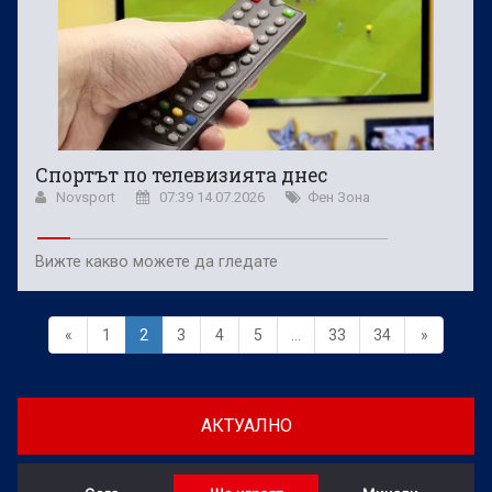
Спортът по телевизията днес
Novsport
07:39 14.07.2026
Фен Зона
Вижте какво можете да гледате
«
1
2
3
4
5
...
33
34
»
АКТУАЛНО