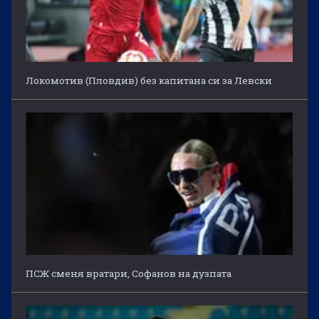
Локомотив (Пловдив) без капитана си за Левски
ПСЖ сменя вратари, Софанов на дузпата