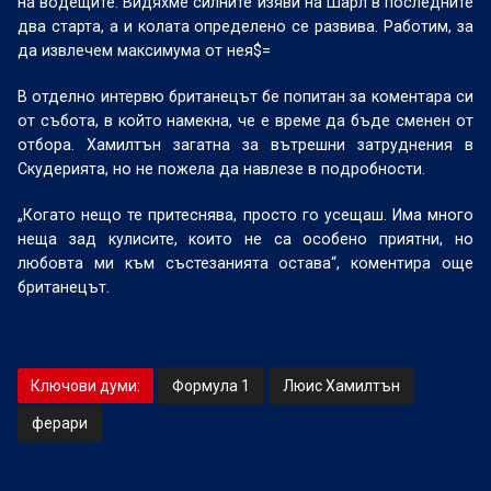
на водещите. Видяхме силните изяви на Шарл в последните
два старта, а и колата определено се развива. Работим, за
да извлечем максимума от нея$=
В отделно интервю британецът бе попитан за коментара си
от събота, в който намекна, че е време да бъде сменен от
отбора. Хамилтън загатна за вътрешни затруднения в
Скудерията, но не пожела да навлезе в подробности.
„Когато нещо те притеснява, просто го усещаш. Има много
неща зад кулисите, които не са особено приятни, но
любовта ми към състезанията остава“, коментира още
британецът.
Ключови думи:
Формула 1
Люис Хамилтън
ферари