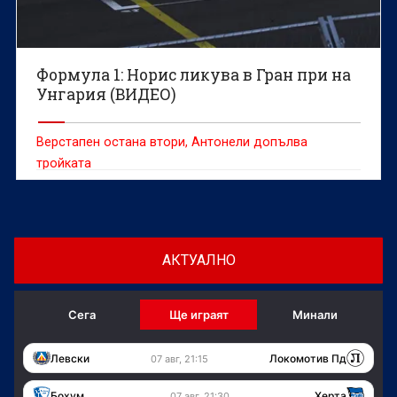
Формула 1: Норис ликува в Гран при на
Унгария (ВИДЕО)
Верстапен остана втори, Антонели допълва
тройката
АКТУАЛНО
Сега
Ще играят
Минали
Левски
Локомотив Пд
07 авг, 21:15
Бохум
Херта
07 авг, 21:30