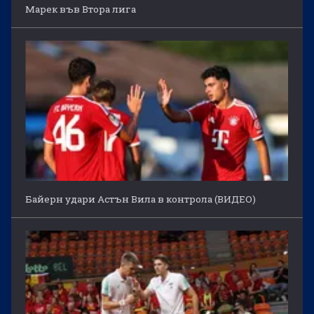
Марек във Втора лига
Байерн удари Астън Вила в контрола (ВИДЕО)