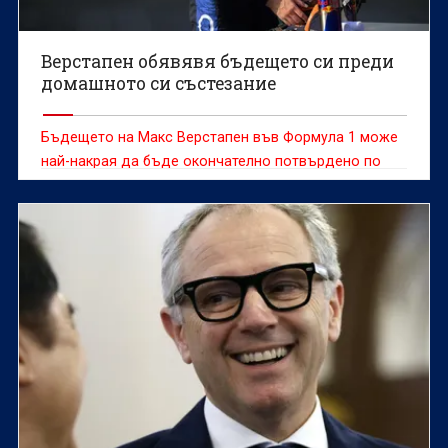
Верстапен обявявя бъдещето си преди
домашното си състезание
Бъдещето на Макс Верстапен във Формула 1 може
най-накрая да бъде окончателно потвърдено по
време на състезателния уикенд за Гран При на
Нидерландия на пистата "Зандворт", смята бившият
нидерландски пилот Роберт Доорнбос