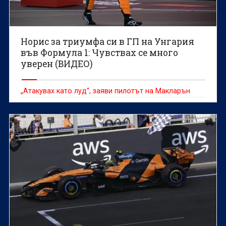
Норис за триумфа си в ГП на Унгария
във Формула 1: Чувствах се много
уверен (ВИДЕО)
„Атакувах като луд“, заяви пилотът на Макларън