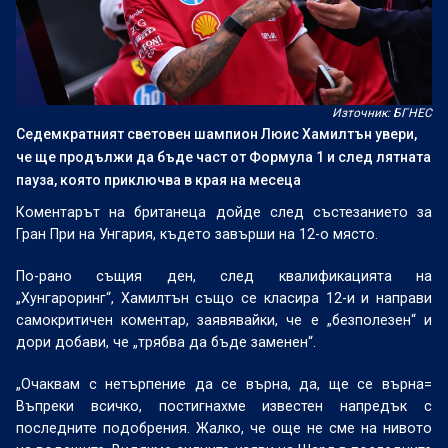
Източник: БГНЕС
Седемкратният световен шампион Люис Хамилтън увери,
че ще продължи да бъде част от Формула 1 и след лятната
пауза, която приключва в края на месеца
Коментарът на британеца дойде след състезанието за
Гран При на Унгария, където завърши на 12-о място.
По-рано същия ден, след квалификацията на
„Хунгароринг“, Хамилтън също се класира 12-и и направи
самокритичен коментар, заявявайки, че е „безполезен“ и
дори добави, че „трябва да бъде заменен“.
„Очаквам с нетърпение да се върна, да, ще се върна=
Въпреки всичко, постигнахме известен напредък с
последните подобрения. Жалко, че още не сме на нивото