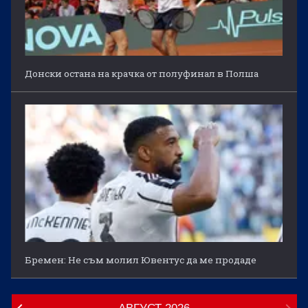
Донски остана на крачка от полуфинал в Полша
Бремен: Не съм молил Ювентус да ме продаде