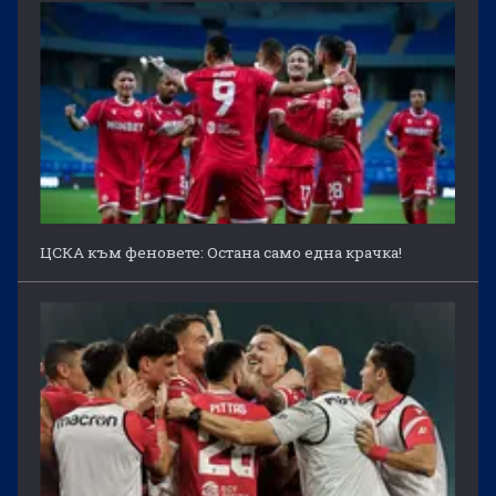
ЦСКА към феновете: Остана само една крачка!