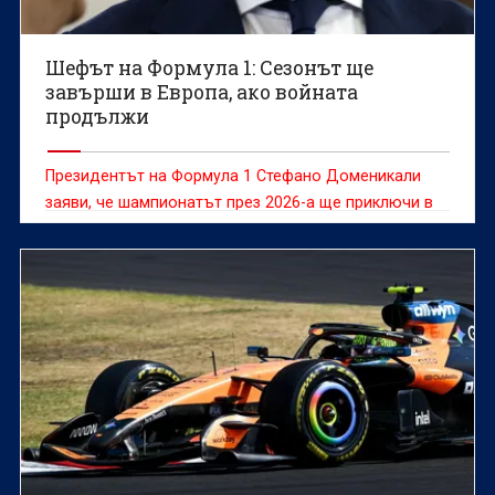
Шефът на Формула 1: Сезонът ще
завърши в Европа, ако войната
продължи
Президентът на Формула 1 Стефано Доменикали
заяви, че шампионатът през 2026-a ще приключи в
Европа, ако конфликтът в Близкия изток направи
невъзможно провеждането на състезанията в
Катар и Абу Даби