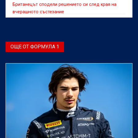
Британецът сподели решението си след края на
вчерашното състезание
ОЩЕ ОТ ФОРМУЛА 1