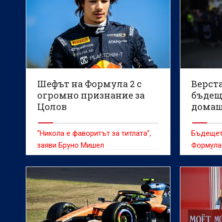
Шефът на Формула 2 с
Верст
огромно признание за
бъдещ
Цолов
домаш
състе
“Никола е фаворитът за титлата”,
Бъдещет
заяви Бруно Мишел
Формула 
бъде ок
време на
Гран При
пистата 
нидерла
Доорнб