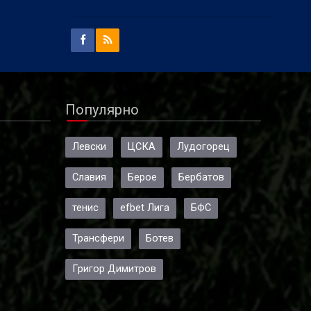
Популярно
Левски
ЦСКА
Лудогорец
Славия
Берое
Бербатов
тенис
efbet Лига
БФС
Трансфери
Ботев
Григор Димитров