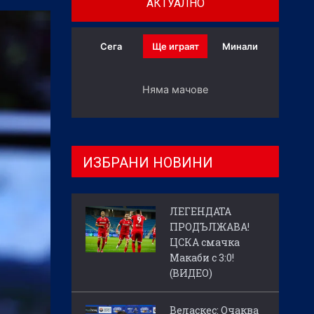
АКТУАЛНО
Сега
Ще играят
Минали
Няма мачове
ИЗБРАНИ НОВИНИ
ЛЕГЕНДАТА
ПРОДЪЛЖАВА!
ЦСКА смачка
Макаби с 3:0!
(ВИДЕО)
Веласкес: Очаква