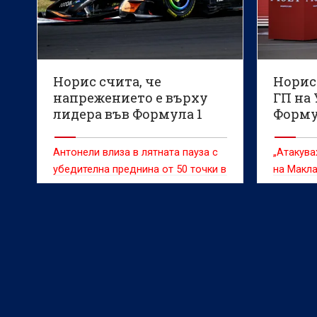
Норис счита, че
Норис 
напрежението е върху
ГП на
лидера във Формула 1
Формул
много
Антонели влиза в лятната пауза с
„Атакува
убедителна преднина от 50 точки в
на Макл
генералното класиране