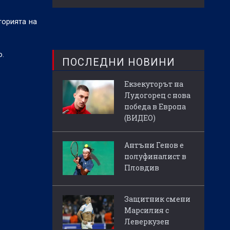
торията на
о.
ПОСЛЕДНИ НОВИНИ
Екзекуторът на
Лудогорец с нова
победа в Европа
(ВИДЕО)
Антъни Генов е
полуфиналист в
Пловдив
Защитник смени
Марсилия с
Леверкузен