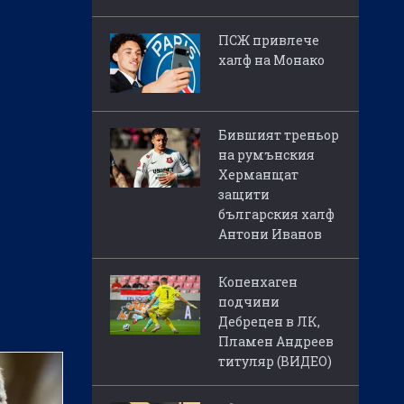
ПСЖ привлече
халф на Монако
Бившият треньор
на румънския
Херманщат
защити
българския халф
Антони Иванов
Копенхаген
подчини
Дебрецен в ЛК,
Пламен Андреев
титуляр (ВИДЕО)