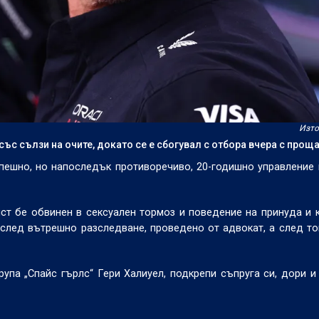
Изто
със сълзи на очите, докато се е сбогувал с отбора вчера с прощ
ешно, но напоследък противоречиво, 20-годишно управление 
ст бе обвинен в сексуален тормоз и поведение на принуда и 
след вътрешно разследване, проведено от адвокат, а след то
рупа „Спайс гърлс“ Гери Халиуел, подкрепи съпруга си, дори и