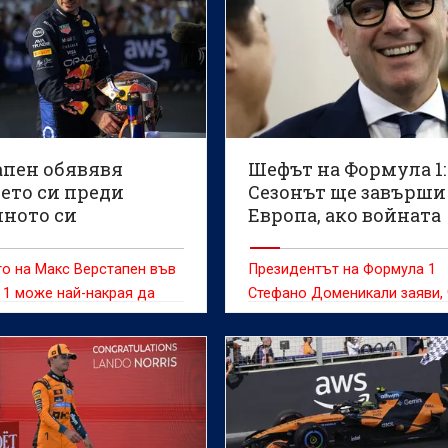
апен обявявя
Шефът на Формула 1:
ето си преди
Сезонът ще завърши
ното си
Европа, ако войната
зание
продължи
о на Макс Верстапен във
Президентът на Формула 1
1 може най-накрая да
Стефано Доменикали заяви,
ончателно потвърдено по
шампионатът през 2026-a щ
 състезателния уикенд за
приключи в Европа, ако
 на Нидерландия на
конфликтът в Близкия изток
"Зандворт", смята бившият
направи невъзможно
ндски пилот Роберт
провеждането на състезани
ос
Катар и Абу Даби