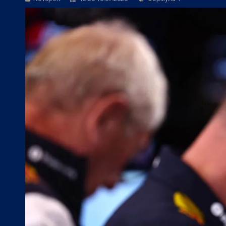
БГ Футбол:
Веласкес: Очаква ни труде
Европейски футбол:
Официално: Реал 