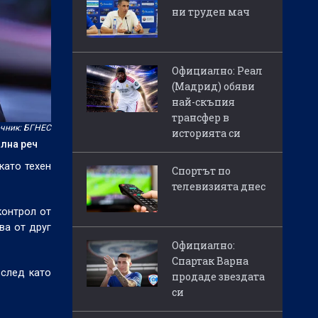
ни труден мач
Официално: Реал
(Мадрид) обяви
най-скъпия
трансфер в
чник: БГНЕС
историята си
ална реч
като техен
Спортът по
телевизията днес
контрол от
ва от друг
Официално:
Спартак Варна
 след като
продаде звездата
си