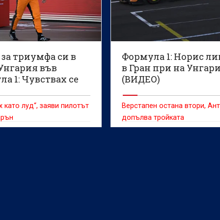
за триумфа си в
Формула 1: Норис ли
 Унгария във
в Гран при на Унгар
а 1: Чувствах се
(ВИДЕО)
 уверен (ВИДЕО)
х като луд“, заяви пилотът
Верстапен остана втори, Ан
арън
допълва тройката