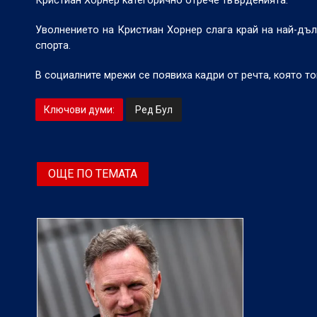
Кристиан Хорнер категорично отрече твърденията.
Уволнението на Кристиан Хорнер слага край на най-дъл
спорта.
В социалните мрежи се появиха кадри от речта, която то
Ключови думи:
Ред Бул
ОЩЕ ПО ТЕМАТА