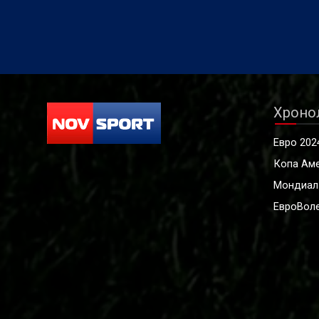
Хроно
Евро 202
Копа Ам
Мондиал
ЕвроВоле