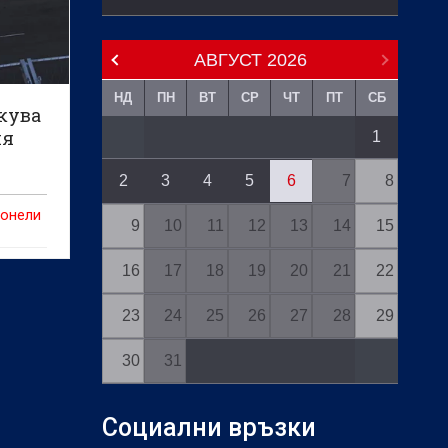
АВГУСТ
2026
НД
ПН
ВТ
СР
ЧТ
ПТ
СБ
кува
ия
1
2
3
4
5
6
7
8
тонели
9
10
11
12
13
14
15
16
17
18
19
20
21
22
23
24
25
26
27
28
29
30
31
Социални връзки