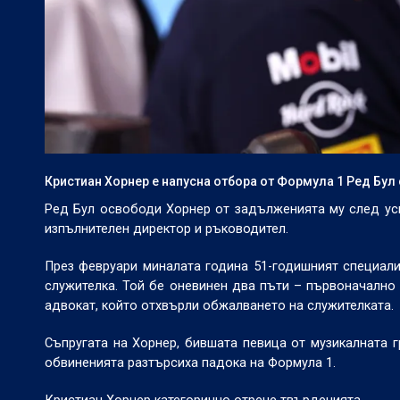
Кристиан Хорнер е напусна отбора от Формула 1 Ред Бул 
Ред Бул освободи Хорнер от задълженията му след усп
изпълнителен директор и ръководител.
През февруари миналата година 51-годишният специали
служителка. Той бе оневинен два пъти – първоначално 
адвокат, който отхвърли обжалването на служителката.
Съпругата на Хорнер, бившата певица от музикалната г
обвиненията разтърсиха падока на Формула 1.