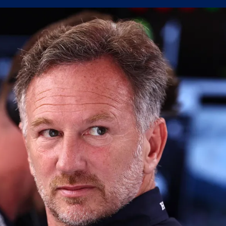
н мач
(Мадрид) обяви най-скъпия трансфер в историята си