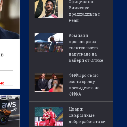
Официално:
Винисиус
предподписа с
Реал
Компани
проговори за
евентуалното
 в
напускане на
Байерн от Олисе
ФИФПро също
скочи срещу
 че
президента на
е
ФИФА
Цварц:
Свършихме
ята в
добре работата си