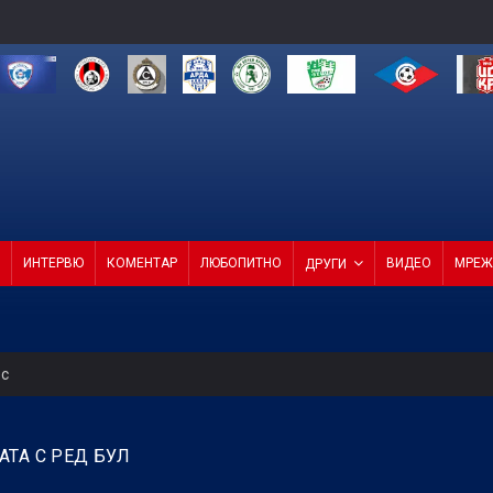
ИНТЕРВЮ
КОМЕНТАР
ЛЮБОПИТНО
ВИДЕО
МРЕЖ
ДРУГИ
ес
 продаде звездата си
ТА С РЕД БУЛ
СКА смачка Макаби с 3:0! (ВИДЕО)