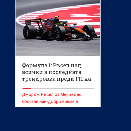
Формула 1: Ръсел над
всички в последната
тренировка преди ГП на
Каталуня
Джордж Ръсел от Мерцедес
постави най-добро време в
последната свободна тренировка
преди Гран при на Каталуня от
Формула 1.