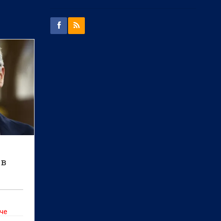
 в
 че