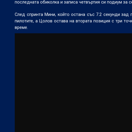
последната обиколка и записа четвъртия си подиум за с
След спринта Мини, който остана със 7.2 секунди зад 
пилотите, а Цолов остава на втората позиция с три точ
време.