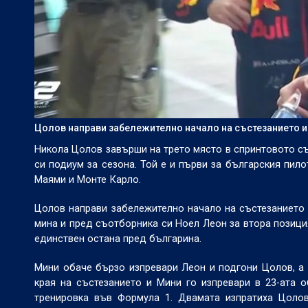
Цолов направи забележително начало на състезанието и
Никола Цолов завърши на трето място в спринтовото със
си подиум за сезона. Той е и първи за българския пил
Маями и Монте Карло.
Цолов направи забележително начало на състезанието 
мина и пред съотборника си Ноел Леон за втора позици
единствен остана пред българина.
Мини обаче бързо изпревари Леон и подгони Цолов, а 
края на състезанието и Мини го изпревари в 23-ата о
тренировка във Формула 1. Двамата изпратиха Цоло