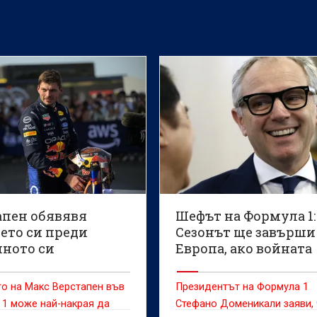
апен обявявя
Шефът на Формула 1:
ето си преди
Сезонът ще завърши
ното си
Европа, ако войната
зание
продължи
о на Макс Верстапен във
Президентът на Формула 1
1 може най-накрая да
Стефано Доменикали заяви,