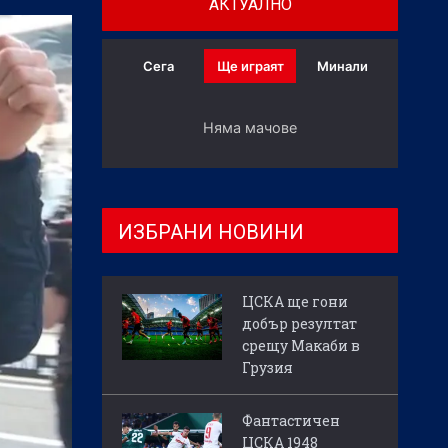
АКТУАЛНО
Сега
Ще играят
Минали
Няма мачове
ИЗБРАНИ НОВИНИ
ЦСКА ще гони
добър резултат
срещу Макаби в
Грузия
Фантастичен
ЦСКА 1948