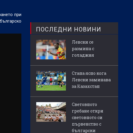
рането при
 българско
ПОСЛЕДНИ НОВИНИ
Левски се
размина с
голаджия
Стана ясно кога
Левски заминава
за Казахстан
Световното
гребане откри
световното си
първенство с
български