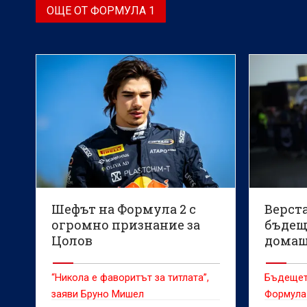
ОЩЕ ОТ ФОРМУЛА 1
Шефът на Формула 2 с
Верст
огромно признание за
бъдещ
Цолов
домаш
състе
“Никола е фаворитът за титлата”,
Бъдещет
заяви Бруно Мишел
Формула 