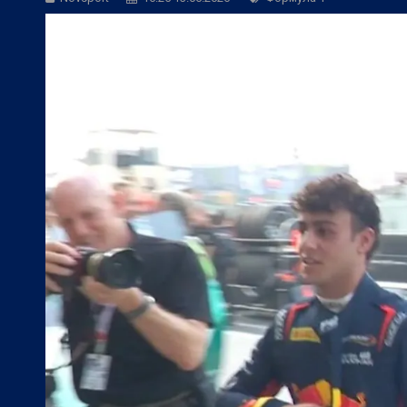
Фен Зона:
Фантастичен ЦСКА 1948 изп
БГ Футбол:
Левски се размина с гола