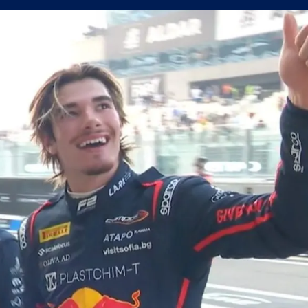
усна Панатинайкос! (ВИДЕО)
джия