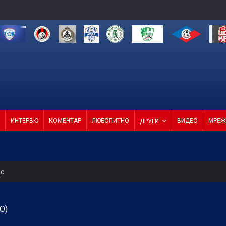
ИНТЕРВЮ
КОМЕНТАР
ЛЮБОПИТНО
ВИДЕО
МРЕЖ
ДРУГИ
ес
редна среща на ФИФА
О)
тат срещу Макаби в Грузия