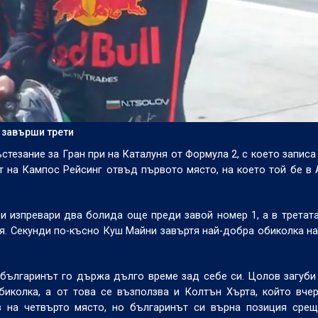
 завърши трети
тезание за Гран при на Каталуня от Формула 2, с което записа
от на Кампос Рейсинг отвъд първото място, на което той бе в 
и изпревари два болида още преди завой номер 1, а в третат
я. Секунди по-късно Куш Майни завъртя най-добра обиколка на
българинът го държа дълго време зад себе си. Цолов загуби
биколка, а от това се възползва и Колтън Хърта, който вче
в на четвърто място, но българинът си върна позиция срещ