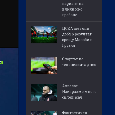
вариант на
викингско
гребане
ЦСКА ще гони
добър резултат
срещу Макаби в
Грузия
Спортът по
телевизията днес
Алвеша:
Изиграхме много
силен мач
Фантастичен