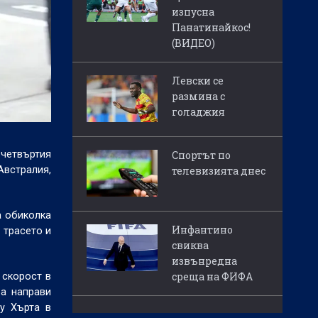
изпусна
Панатинайкос!
(ВИДЕО)
Левски се
размина с
голаджия
 четвъртия
Спортът по
Австралия,
телевизията днес
а обиколка
Инфантино
 трасето и
свиква
извънредна
среща на ФИФА
 скорост в
ра направи
у Хърта в