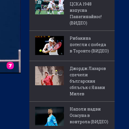
ЦСКА 1948
изпусна
Панатинайкос!
(ВИДЕО)
Рибакина
потегли с победа
в Торонто (ВИДЕО)
Джордж Лазаров
спечели
българския
сблъсък с Янаки
Милев
Наполи надви
Осасуна в
контрола (ВИДЕО)