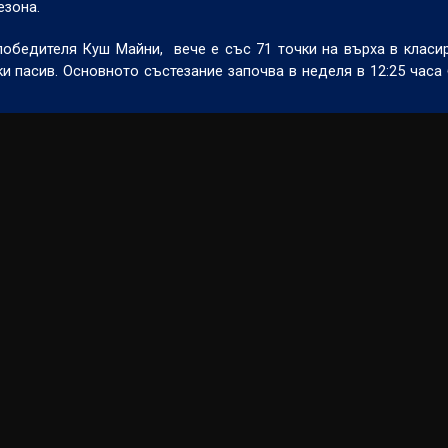
езона.
победителя Куш Майни, вече е със 71 точки на върха в класи
ки пасив. Основното състезание започва в неделя в 12:25 часа