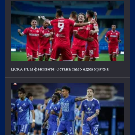
ЦСКА към феновете: Остана само една крачка!