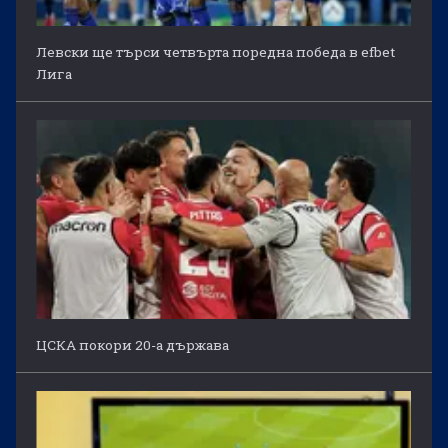
Левски ще търси четвърта поредна победа в efbet
Лига
ЦСКА покори 20-а държава