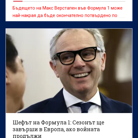
Бъдещето на Макс Верстапен във Формула 1 може
най-накрая да бъде окончателно потвърдено по
време на състезателния уикенд за Гран При на
Нидерландия на пистата "Зандворт", смята бившият
нидерландски пилот Роберт Доорнбос
Шефът на Формула 1: Сезонът ще
завърши в Европа, ако войната
продължи