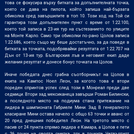
това се фокусира върху битката за допълнителната точка,
която се дава на пилота, който запиша най-бързата
обиколка сред завършилите в топ 10. Този ход на Той си
гарантира този допълнителен пункт с време от 1:22.100,
което той записа в 23-ия тур на състезанието по улиците
на Монте Карло. Само три обиколки по-рано Цолов записа
1:22.686, което също му беше достатъчно, за да поведе в
битката за точката, подобрявайки резултата от 1:22.707 на
Дън от 13-ия тур. Българския лъв и неговият екип даде
желания резултат и донесе бонус точката на Цолов.
Иначе победата днес грабна съотборникът на Цолов в
екипа на Кампос Ноел Леон, за когото това е втори
пореден спринтов успех след този в Монреал преди две
седмици. Втори зад мексиканеца завърши Роман Билински,
а последното място на подиума стана притежание на
лидера в шампионата Габриеле Мини. Зад В генералното
класиране Мини остава начело с общо 63 точки и аванс от
20 пред днешния победител Леон. На третото място с
пасив от 24 пункта спрямо лидера е Камара, а Цолов е пети
с 36 точки на своята сметка. тях в точките Четвъртият