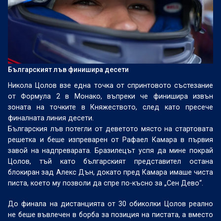
Българският лъв финишира десети
Никола Цолов взе една точка от спринтовото състезание
от Формула 2 в Монако, въпреки че финишира извън
зоната на точките в Княжеството, след като пресече
финалната линия десети.
Българския лъв потегли от деветото място на стартовата
решетка и беше изпреварен от Рафаел Камара в първия
завой на надпреварата. Бразилецът успя да мине покрай
Цолов, тъй като българският представител остана
блокиран зад Алекс Дън, докато пред Камара имаше чиста
писта, което му позволи да спре по-късно за „Сен Дево“.
До финала на дистанцията от 30 обиколки Цолов реално
не беше въвлечен в борба за позиция на пистата, а вместо