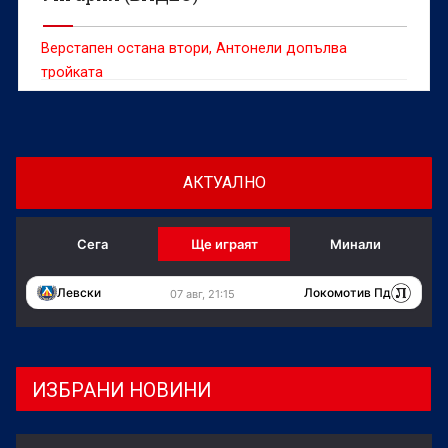
Верстапен остана втори, Антонели допълва
тройката
АКТУАЛНО
Сега
Ще играят
Минали
Левски
Локомотив Пд
07 авг, 21:15
ИЗБРАНИ НОВИНИ