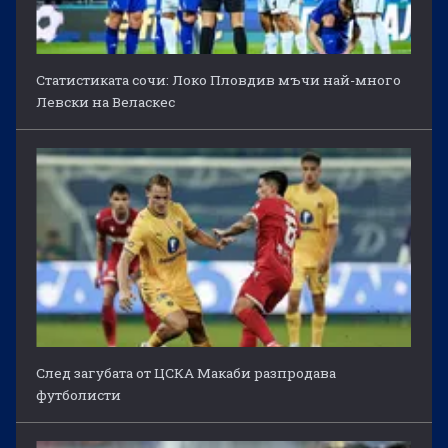
Статистиката сочи: Локо Пловдив мъчи най-много
Левски на Веласкес
След загубата от ЦСКА Макаби разпродава
футболисти