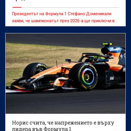
Президентът на Формула 1 Стефано Доменикали
заяви, че шампионатът през 2026-a ще приключи в
Европа, ако конфликтът в Близкия изток направи
невъзможно провеждането на състезанията в
Катар и Абу Даби
Норис счита, че напрежението е върху
лидера във Формула 1