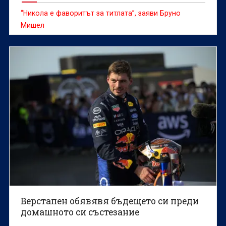
“Никола е фаворитът за титлата”, заяви Бруно
Мишел
Верстапен обявявя бъдещето си преди
домашното си състезание