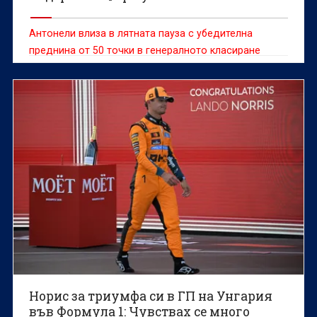
Антонели влиза в лятната пауза с убедителна
преднина от 50 точки в генералното класиране
Норис за триумфа си в ГП на Унгария
във Формула 1: Чувствах се много