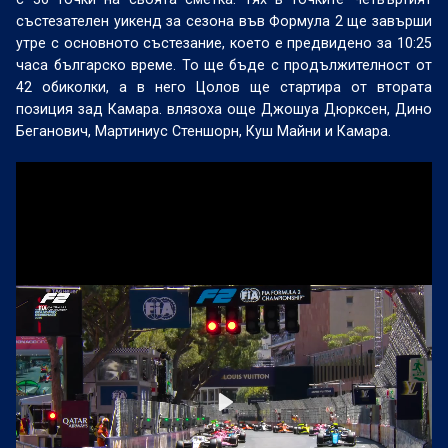
състезателен уикенд за сезона във Формула 2 ще завърши
утре с основното състезание, което е предвидено за 10:25
часа българско време. То ще бъде с продължителност от
42 обиколки, а в него Цолов ще стартира от втората
позиция зад Камара. влязоха още Джошуа Дюрксен, Дино
Беганович, Мартиниус Стеншорн, Куш Майни и Камара.