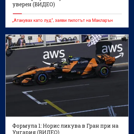
уверен (ВИДЕО)
„Атакувах като луд“, заяви пилотът на Макларън
Формула 1: Норис ликува в Гран при на
Унгария (ВИДЕО)