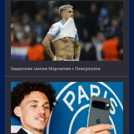
Защитник смени Марсилия с Леверкузен