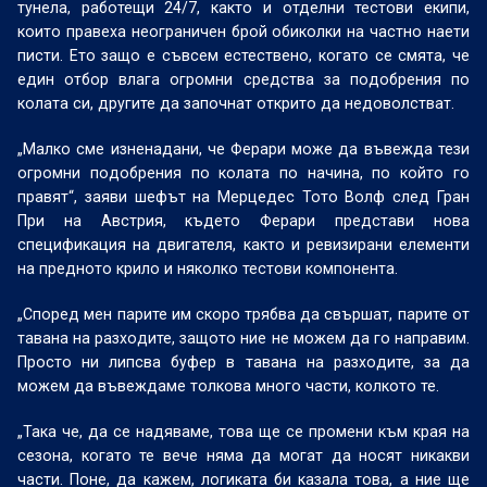
тунела, работещи 24/7, както и отделни тестови екипи,
които правеха неограничен брой обиколки на частно наети
писти. Ето защо е съвсем естествено, когато се смята, че
един отбор влага огромни средства за подобрения по
колата си, другите да започнат открито да недоволстват.
„Малко сме изненадани, че Ферари може да въвежда тези
огромни подобрения по колата по начина, по който го
правят“, заяви шефът на Мерцедес Тото Волф след Гран
При на Австрия, където Ферари представи нова
спецификация на двигателя, както и ревизирани елементи
на предното крило и няколко тестови компонента.
„Според мен парите им скоро трябва да свършат, парите от
тавана на разходите, защото ние не можем да го направим.
Просто ни липсва буфер в тавана на разходите, за да
можем да въвеждаме толкова много части, колкото те.
„Така че, да се надяваме, това ще се промени към края на
сезона, когато те вече няма да могат да носят никакви
части. Поне, да кажем, логиката би казала това, а ние ще