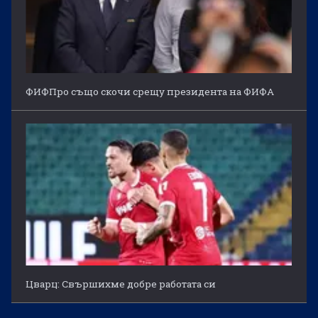
ФИФПро също скочи срещу президента на ФИФА
Цварц: Свършихме добре работата си