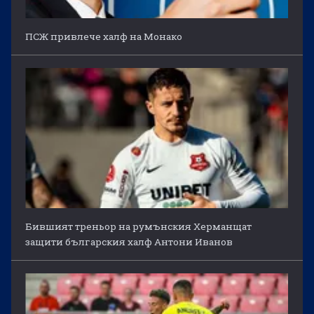
ПСЖ привлече халф на Монако
Бившият треньор на румънския Херманщат
защити българския халф Антони Иванов