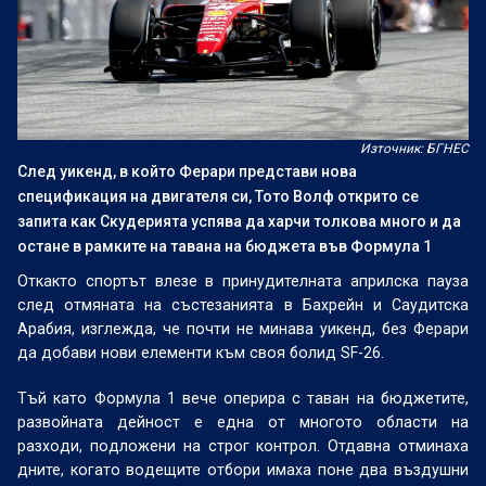
Източник: БГНЕС
След уикенд, в който Ферари представи нова
спецификация на двигателя си, Тото Волф открито се
запита как Скудерията успява да харчи толкова много и да
остане в рамките на тавана на бюджета във Формула 1
Откакто спортът влезе в принудителната априлска пауза
след отмяната на състезанията в Бахрейн и Саудитска
Арабия, изглежда, че почти не минава уикенд, без Ферари
да добави нови елементи към своя болид SF-26.
Тъй като Формула 1 вече оперира с таван на бюджетите,
развойната дейност е една от многото области на
разходи, подложени на строг контрол. Отдавна отминаха
дните, когато водещите отбори имаха поне два въздушни