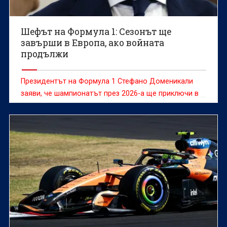
Шефът на Формула 1: Сезонът ще
завърши в Европа, ако войната
продължи
Президентът на Формула 1 Стефано Доменикали
заяви, че шампионатът през 2026-a ще приключи в
Европа, ако конфликтът в Близкия изток направи
невъзможно провеждането на състезанията в
Катар и Абу Даби