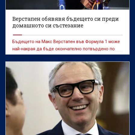
Верстапен обявявя бъдещето си преди
домашното си състезание
Бъдещето на Макс Верстапен във Формула 1 може
най-накрая да бъде окончателно потвърдено по
време на състезателния уикенд за Гран При на
Нидерландия на пистата "Зандворт", смята бившият
нидерландски пилот Роберт Доорнбос