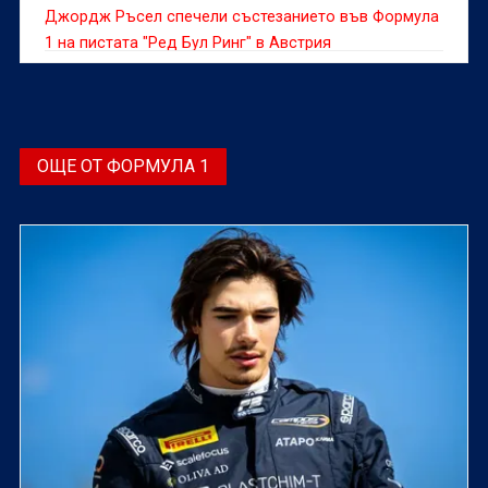
Джордж Ръсел спечели състезанието във Формула
1 на пистата "Ред Бул Ринг" в Австрия
ОЩЕ ОТ ФОРМУЛА 1