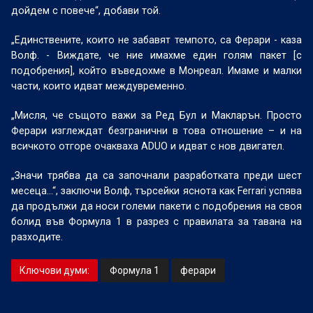
дойдем с повече“, добави той.
„Единствените, които не забавят темпото, са Ферари - каза
Волф. - Виждате, че ние имахме един голям пакет [с
подобрения], който въведохме в Монреал. Имаме и малки
части, които идват междувременно.
„Мисля, че същото важи за Ред Бул и Макларън. Просто
Ферари изглеждат безгранични в това отношение – и на
всичкото отгоре очакваха ADUO и идват с нов двигател.
„Значи трябва да са започнали разработката преди шест
месеца…“, заключи Волф, търсейки яснота как Ferrari успява
да продължи да носи големи пакети с подобрения на своя
болид във Формула 1 в разрез с правилата за тавана на
разходите.
Ключови думи:
Формула 1
ферари