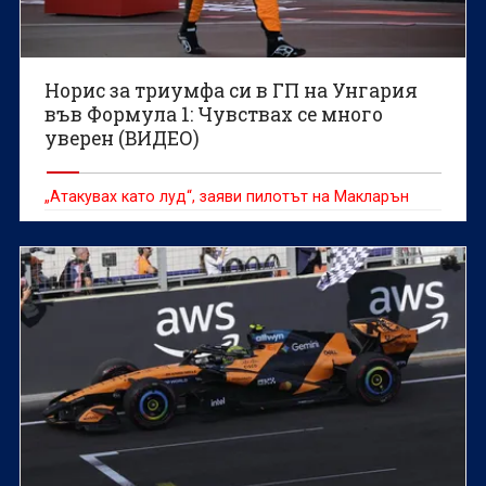
Норис за триумфа си в ГП на Унгария
във Формула 1: Чувствах се много
уверен (ВИДЕО)
„Атакувах като луд“, заяви пилотът на Макларън