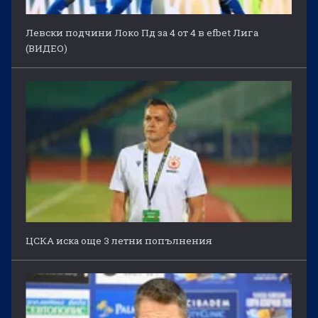
Левски подчини Локо Пд за 4 от 4 в efbet Лига
(ВИДЕО)
ЦСКА иска още 3 летни попълнения