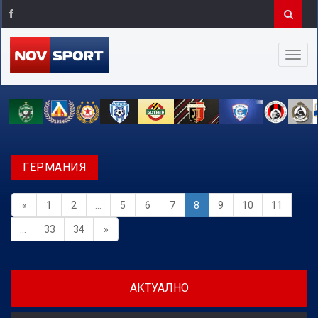
ГЕРМАНИЯ
«
1
2
...
5
6
7
8
9
10
11
...
33
34
»
АКТУАЛНО