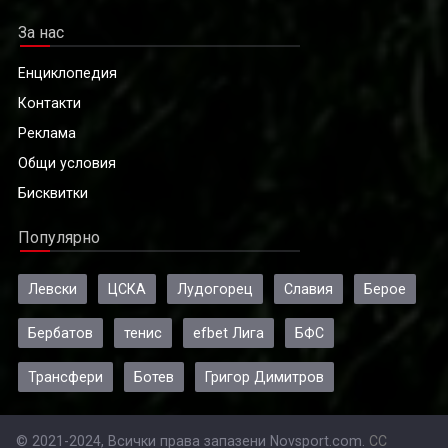
За нас
Енциклопедия
Контакти
Реклама
Общи условия
Бисквитки
Популярно
Левски
ЦСКА
Лудогорец
Славия
Берое
Бербатов
тенис
efbet Лига
БФС
Трансфери
Ботев
Григор Димитров
© 2021-2024, Всички права запазени Novsport.com.
CC