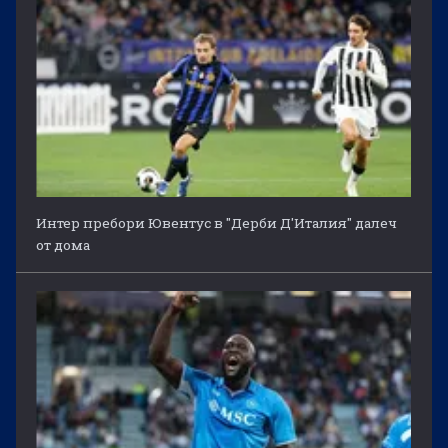
Интер пребори Ювентус в "Дерби Д'Италия" далеч
от дома