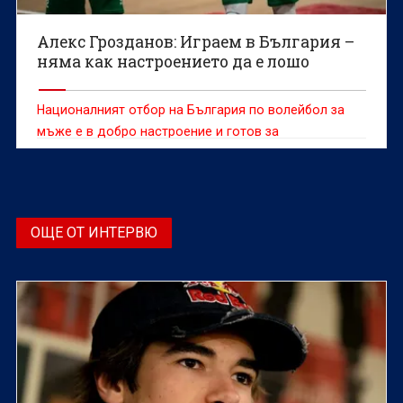
Алекс Грозданов: Играем в България –
няма как настроението да е лошо
Националният отбор на България по волейбол за
мъже е в добро настроение и готов за
предстоящите мачове от турнира на Лигата на
нациите, който започва тази седмица в Бургас.
ОЩЕ ОТ ИНТЕРВЮ