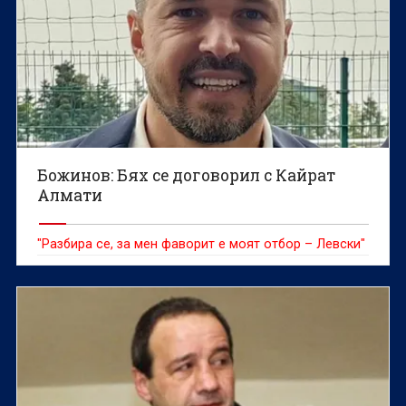
Божинов: Бях се договорил с Кайрат
Алмати
"Разбира се, за мен фаворит е моят отбор – Левски"