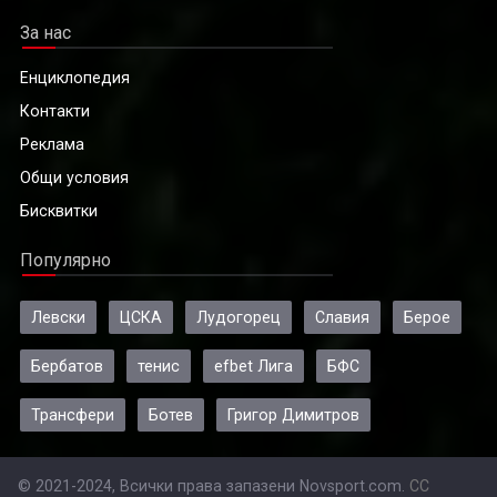
За нас
Енциклопедия
Контакти
Реклама
Общи условия
Бисквитки
Популярно
Левски
ЦСКА
Лудогорец
Славия
Берое
Бербатов
тенис
efbet Лига
БФС
Трансфери
Ботев
Григор Димитров
© 2021-2024, Всички права запазени Novsport.com.
CC