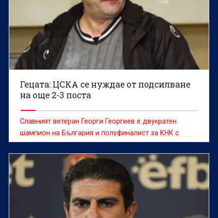
Гецата: ЦСКА се нуждае от подсилване
на още 2-3 поста
Славният ветеран Георги Георгиев е двукратен
шампион на България и полуфиналист за КНК с
ЦСКА, а освен това е един от любимците на
феновете на Ботев Пловдив.