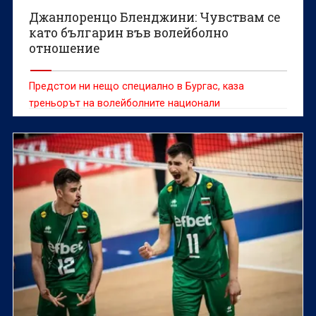
Джанлоренцо Бленджини: Чувствам се
като българин във волейболно
отношение
Предстои ни нещо специално в Бургас, каза
треньорът на волейболните национали