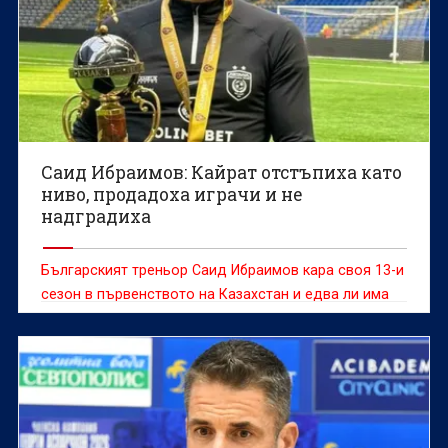
Саид Ибраимов: Кайрат отстъпиха като
ниво, продадоха играчи и не
надградиха
Българският треньор Саид Ибраимов кара своя 13-и
сезон в първенството на Казахстан и едва ли има
човек, който може да говори по-компетентно за
футбола, отборите и играчите от тази страна.