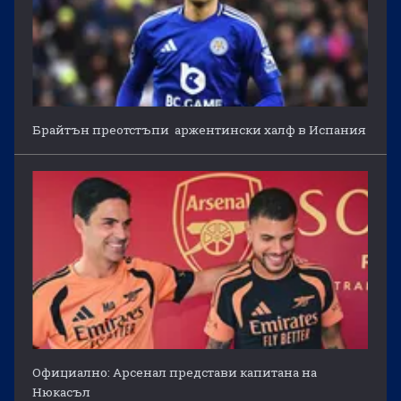
Брайтън преотстъпи аржентински халф в Испания
Официално: Арсенал представи капитана на
Нюкасъл