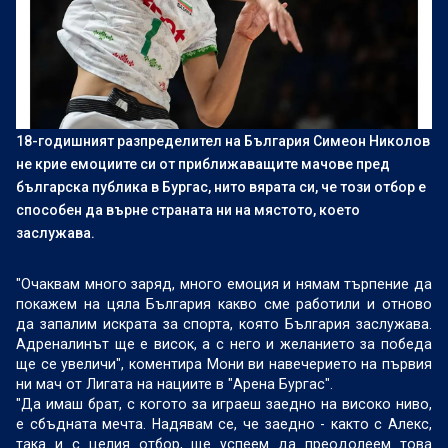
18-годишният разпределител на България Симеон Николов
не крие емоциите си от приближаващите мачове пред
българска публика в Бургас, нито вярата си, че този отбор е
способен да върне страната ни на мястото, което
заслужава.
"Очаквам много заряд, много емоция и нямам търпение да
покажем на цяла България какво сме работили и отново
да запалим искрата за спорта, която България заслужава.
Адреналинът ще е висок, а с него и желанието за победа
ще се увеличи", коментира Мони ви навечерието на първия
ни мач от Лигата на нациите в "Арена Бургас".
"Да имаш брат, с когото за играеш заедно на високо ниво,
е сбъдната мечта. Надявам се, че заедно - както с Алекс,
така и с целия отбор, ще успеем да преодолеем това