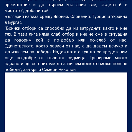
препятствие и да върнем България там, където й е
мястото", добави той.
България излиза срещу Япония, Словения, Турция и Украйна
в Бургас.
"Всички отбори са способни да ни затруднят, както и ние
тях. В тази лига няма слаб отбор и ние не сме в ситуация
да говорим кой е по-добър или по-слаб от нас.
Единственото, което зависи от нас, е да дадем всичко и
да излезем за победа. Надеждата е тук да се представим
още по-добре от първата седмица. Тренираме много
здраво и ще се опитаме да запишем колкото може повече
победи", завърши Симеон Николов.