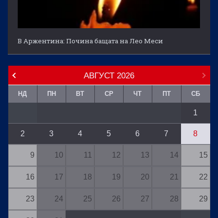
В Аржентина: Почина бащата на Лео Меси
АВГУСТ
2026
НД
ПН
ВТ
СР
ЧТ
ПТ
СБ
1
2
3
4
5
6
7
8
9
10
11
12
13
14
15
16
17
18
19
20
21
22
23
24
25
26
27
28
29