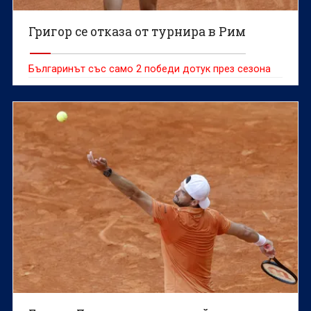
Григор се отказа от турнира в Рим
Българинът със само 2 победи дотук през сезона