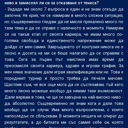
ниво и замислял ли си за отказване от тениса?
- Зададе ми около 7 въпроса в един и не знам откъде да
започна. Не крия, че се намирам в много сложна ситуация,
но същевременно гледам да не мисля прекалено много по
тази тема и да се справя с наличното в момента. Намирам
се на такъв етап от своята кариера, че имам много по-
голяма свобода и единственото напрежение може да
дойде от мен самия. Завръщането от контузия никога не е
лесно и досега не ми се беше налагало да се справям с
това. Сега за първи път наистина имах време да
преосмисля своята кариера, здраве и игрови график. За
мен няма значение дали играя квалификации или не. Това е
поредният турнир и просто трябва да печеля мачове.
Щастлив съм, че все още мога да се състезавам, тъй като
много лесно можеше изобщо да нямам тази възможност.
Дали вярвам в това, че ще се завърна на най-високо ниво -
да, абсолютно. Същевременно не знам кога и дали това
изобщо ще се случи. Има много въпросителни, с които
напоследък се сблъсквам. В момента нещата не опират до
резултатите, а до битката ми със самия себе си, която