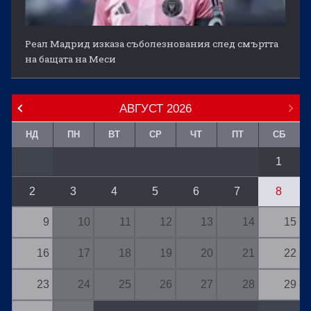
Реал Мадрид изказа съболезнования след смъртта
на бащата на Меси
АВГУСТ
2026
НД
ПН
ВТ
СР
ЧТ
ПТ
СБ
1
2
3
4
5
6
7
8
9
10
11
12
13
14
15
16
17
18
19
20
21
22
23
24
25
26
27
28
29