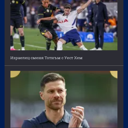
Израелец сменя Тотнъм с Уест Хем