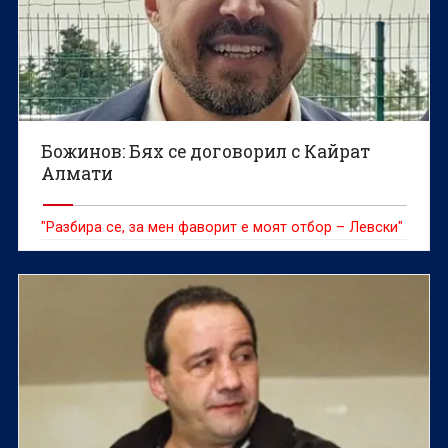
Божинов: Бях се договорил с Кайрат
Алмати
"Разбира се, за мен фаворит е моят отбор – Левски"