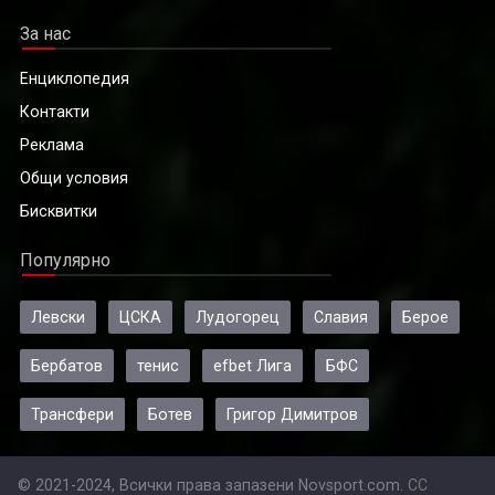
За нас
Енциклопедия
Контакти
Реклама
Общи условия
Бисквитки
Популярно
Левски
ЦСКА
Лудогорец
Славия
Берое
Бербатов
тенис
efbet Лига
БФС
Трансфери
Ботев
Григор Димитров
© 2021-2024, Всички права запазени Novsport.com.
CC