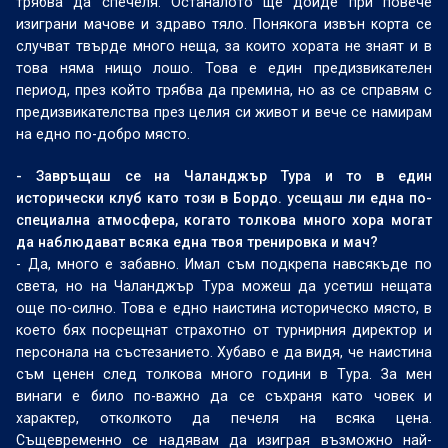
трябва да спечеля. Останалото ще дойде при повече
изиграни мачове и здраво тяло. Понякога извън корта се
случват твърде много неща, за които хората не знаят и в
това няма нищо лошо. Това е един предизвикателен
период, през който трябва да премина, но аз се справям с
предизвикателства през целия си живот и вече се намирам
на едно по-добро място.
- Завръщаш се на Чаланджър Тура и то в един
исторически клуб като този в Бордо. усещаш ли една по-
специална атмосфера, когато толкова много хора могат
да наблюдават всяка една твоя тренировка и мач?
- Да, много е забавно. Имал съм подкрепа навсякъде по
света, но на Чаланджър Тура можеш да усетиш нещата
още по-силно. Това е едно наистина историческо място, в
което бях посрещнат страхотно от турнирния директор и
персонала на състезанието. Хубаво е да видя, че наистина
съм ценен след толкова много години в Тура. За мен
винаги е било по-важно да се съхраня като човек и
характер, отколкото да печеля на всяка цена.
Същевременно се надявам да изиграя възможно най-