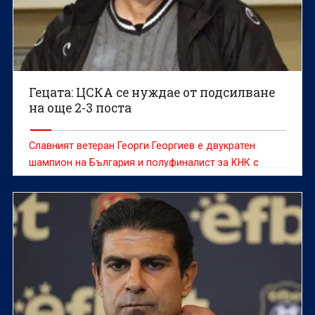
Гецата: ЦСКА се нуждае от подсилване
на още 2-3 поста
Славният ветеран Георги Георгиев е двукратен
шампион на България и полуфиналист за КНК с
ЦСКА, а освен това е един от любимците на
феновете на Ботев Пловдив.