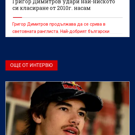
Григор Димитров удари най-ниското
си класиране от 2010г. насам
Григор Димитров продължава да се срива в
световната ранглиста. Най-добрият български
тенисист падна с цели 33 места и вече е №170 с
актив от 365 точки
ОЩЕ ОТ ИНТЕРВЮ