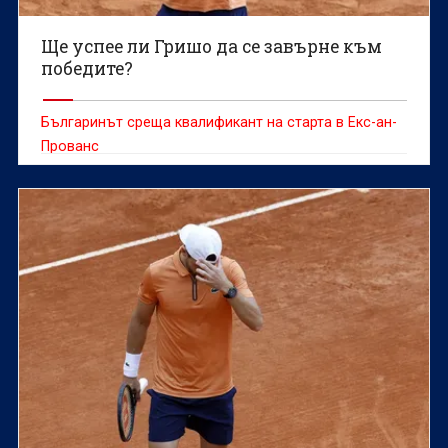
Ще успее ли Гришо да се завърне към
победите?
Българинът среща квалификант на старта в Екс-ан-
Прованс