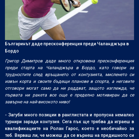
Българинът даде пресконференция преди Чаланджъра в
Бордо
Григор Димитров даде много откровена пресконференция
преди старта на Чаланджъра в Бордо, като говори за
трудностите след връщането от контузията, мисленето си
извън корта и своите бъдещи планове в спорта, а неговите
отговори могат само да ни раддват, защото изглежда, че
първата ни ракета все още е пределно мотивиран да се
завърне на най-високото ниво!
- Загуби много позиции в ранглистата и пропусна немалко
турнири заради контузия. Сега пък ще трябва да играеш в
квалификациите на Ролан Гарос, което е необичайно за
теб. Вярваш ли, че можеш да се върнеш на предишното си