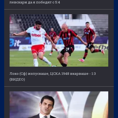
левскари да я победят с 5:4
Локо (Сф) изпускаше, ЦСКА 1948 вкарваше - 1:3
(ВИДЕО)