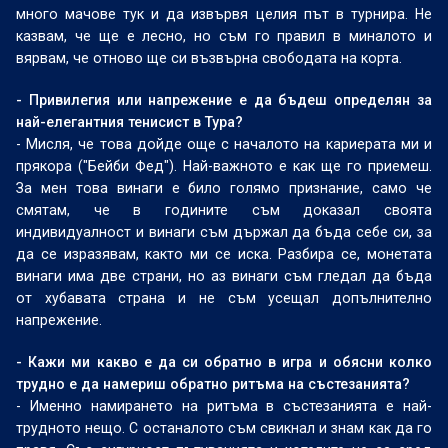
много мачове тук и да извървя целия път в турнира. Не
казвам, че ще е лесно, но съм го правил в миналото и
вярвам, че отново ще си възвърна свободата на корта.
- Привилегия или напрежение е да бъдеш определян за
най-елегантния тенисист в Тура?
- Мисля, че това дойде още с началото на кариерата ми и
прякора ("Бейби Фед"). Най-важното е как ще го приемеш.
За мен това винаги е било голямо признание, само че
смятам, че в годините съм доказал своята
индивидуалност и винаги съм държал да бъда себе си, за
да се изразявам, както ми се иска. Разбира се, монетата
винаги има две страни, но аз винаги съм гледал да бъда
от хубавата страна и не съм усещал допълнително
напрежение.
- Кажи ми какво е да си обратно в игра и обясни колко
трудно е да намериш обратно ритъма на състезанията?
- Именно намирането на ритъма в състезанията е най-
трудното нещо. С останалото съм свикнал и знам как да го