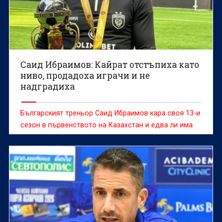
Саид Ибраимов: Кайрат отстъпиха като
ниво, продадоха играчи и не
надградиха
Българският треньор Саид Ибраимов кара своя 13-и
сезон в първенството на Казахстан и едва ли има
човек, който може да говори по-компетентно за
футбола, отборите и играчите от тази страна.