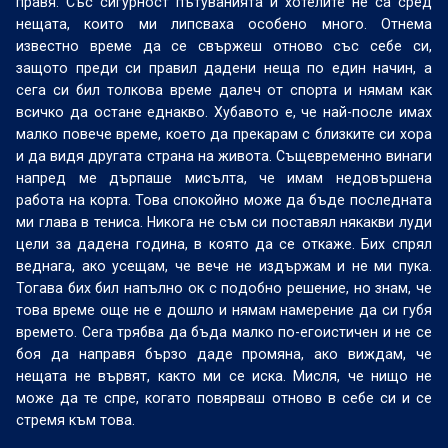
правя. Със сигурност пътуванията и хотелите не са сред
нещата, които ми липсваха особено много. Отнема
известно време да се свържеш отново със себе си,
защото преди си правил дадени неща по един начин, а
сега си бил толкова време далеч от спорта и нямам как
всичко да остане еднакво. Хубавото е, че най-после имах
малко повече време, което да прекарам с близките си хора
и да видя другата страна на живота. Същевременно винаги
напред ме дърпаше мисълта, че имам недовършена
работа на корта. Това спокойно може да бъде последната
ми глава в тениса. Никога не съм си поставял някакви луди
цели за дадена година, в която да се откаже. Бих спрял
веднага, ако усещам, че вече не издържам и не ми пука.
Тогава бих бил напълно ок с подобно решение, но знам, че
това време още не е дошло и нямам намерение да си губя
времето. Сега трябва да бъда малко по-егоистичен и не се
боя да направя бързо даде промяна, ако виждам, че
нещата не вървят, както ми се иска. Мисля, че нищо не
може да те спре, когато повярваш отново в себе си и се
стремя към това.