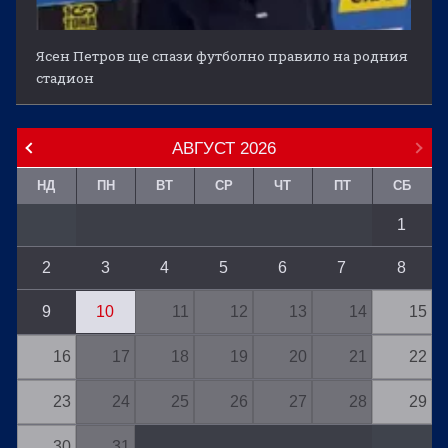
Ясен Петров ще спази футболно правило на родния
стадион
АВГУСТ
2026
НД
ПН
ВТ
СР
ЧТ
ПТ
СБ
1
2
3
4
5
6
7
8
9
10
11
12
13
14
15
16
17
18
19
20
21
22
23
24
25
26
27
28
29
30
31