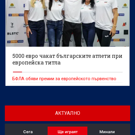
5000 евро чакат българските атлети при
европейска титла
БФЛА обяви премии за европейското първенство
АКТУАЛНО
Сега
Ще играят
Минали