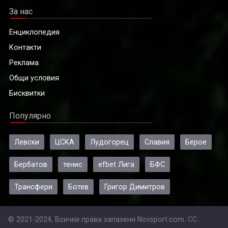
За нас
Енциклопедия
Контакти
Реклама
Общи условия
Бисквитки
Популярно
Левски
ЦСКА
Лудогорец
Славия
Берое
Бербатов
тенис
efbet Лига
БФС
Трансфери
Ботев
Григор Димитров
© 2021-2024, Всички права запазени Novsport.com.
CC