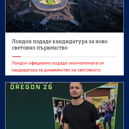
Лондон подаде кандидатура за ново
световно първенство
Лондон официално подаде окончателната си
кандидатура за домакинство на световното
първенство по лека атлетика през 2029 година.