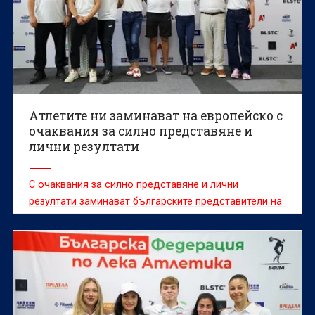
Атлетите ни заминават на европейско с
очаквания за силно представяне и
лични резултати
С очаквания за силно представяне и лични
резултати заминават българските представители на
европейското първенство по лека атлетика, което
ще се проведе в Бирмингам от 10 до 16 август.