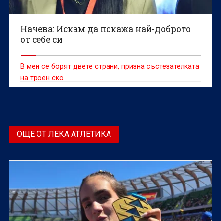
Начева: Искам да покажа най-доброто
от себе си
В мен се борят двете страни, призна състезателката
на троен ско
ОЩЕ ОТ ЛЕКА АТЛЕТИКА