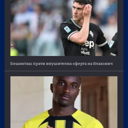
Бешикташ прати внушителна оферта на Влахович