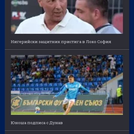
Нигерийски защитник пристига в Локо София
Юноша подписа с Дунав