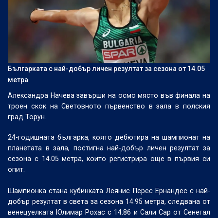
Българката с най-добър личен резултат за сезона от 14.05
метра
Александра Начева завърши на осмо място във финала на
троен скок на Световното първенство в зала в полския
град Торун.
24-годишната българка, която дебютира на шампионат на
планетата в зала, постигна най-добър личен резултат за
сезона с 14.05 метра, които регистрира още в първия си
опит.
Шампионка стана кубинката Леянис Перес Ернандес с най-
добър резултат в света за сезона 14.95 метра, следвана от
венецуелката Юлимар Рохас с 14.86 и Сали Сар от Сенегал