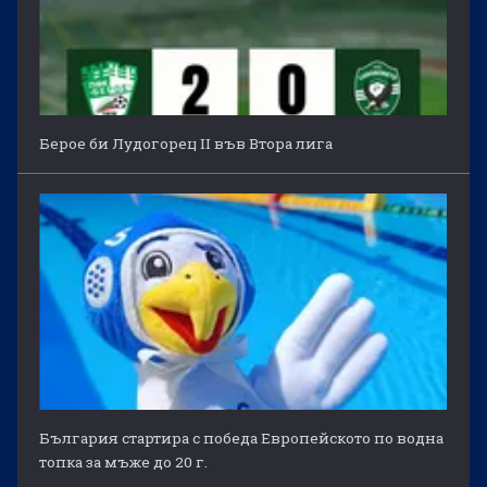
Берое би Лудогорец II във Втора лига
България стартира с победа Европейското по водна
топка за мъже до 20 г.