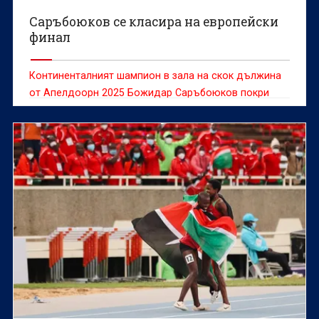
Саръбоюков се класира на европейски
финал
Континенталният шампион в зала на скок дължина
от Апелдоорн 2025 Божидар Саръбоюков покри
квалификационния норматив и се класира за
финала на скок дължина на Европейското
първенство по лека атлетика за мъже и жени в
английския град Бирмингам.