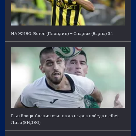
НА ЖИВО: Ботев (Пловдив) – Спартак (Варна) 3:1
Във Враца: Славия стигна до първа победа в efbet
Лига (ВИДЕО)