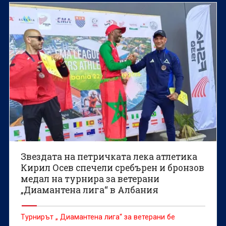
юноши и девойки до 20 години, което ще се
проведе през лятото в Юджийн (САЩ).
Звездата на петричката лека атлетика
Кирил Осев спечели сребърен и бронзов
медал на турнира за ветерани
„Диамантена лига“ в Албания
Турнирът „ Диамантена лига“ за ветерани бе