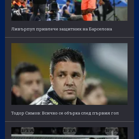
Ливърпул привлече защитник на Барселона
Тодор Симов: Всичко се обърка след първия гол