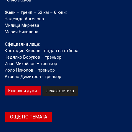
Тенчо Жеков
Жени – трейл – 52 км – 6 юни:
Надежда Ангелова
Милица Мирчева
Мария Николова
Официални лица:
Костадин Кисьов - водач на отбора
Недялко Боруков – треньор
Иван Михайлов – треньор
Йоло Николов – треньор
Атанас Димитров - треньор
Ключови думи:
лека атлетика
ОЩЕ ПО ТЕМАТА