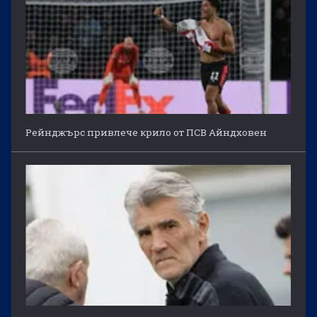
Рейнджърс привлече крило от ПСВ Айндховен