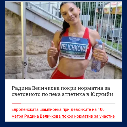
Радина Величкова покри норматив за
световното по лека атлетика в Юджийн
Европейската шампионка при девойките на 100
метра Радина Величкова покри норматив за участие
на Световното първенство по лека атлетика за