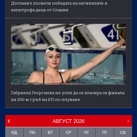
Достанич посвети победата на загиналите в
катастрофа деца от Славия
Габриела Георгиева не успя да се класира за финала
на 200 м гръб на ЕП по плуване
АВГУСТ
2026
НД
ПН
ВТ
СР
ЧТ
ПТ
СБ