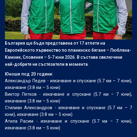
България ще бъде представена от 17 атлети на
Европейското първенство по планинско бягане – Любляна-
Камник, Словения – 5-7 юни 2026. В състава свключени
най-добрите ни състезатели в момента.
Юноши под 20 години:
Александър Педев - изкачване и спускане (5.7 км – 7 юни),
изкачване (3.8 км – 5 юни)
Виктор Петков - изкачване и спускане (5.7 км – 7 юни),
изкачване (3.8 км – 5 юни)
Стилиан Александров - изкачване и спускане (5.7 км – 7
юни), изкачване (3.8 км – 5 юни)
Атила Расим - изкачване и спускане (5.7 км – 7 юни),
изкачване (3.8 км – 5 юни)