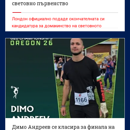
световно първенство
Лондон официално подаде окончателната си
кандидатура за домакинство на световното
първенство по лека атлетика през 2029 година.
Димо Андреев се класира за финала на