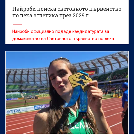
Найроби поиска световното първенство
по лека атлетика през 2029 г.
Найроби официално подаде кандидатурата за
домакинство на Световното първенство по лека
атлетика през 2029 година, стремейки се да стане
първият африкански град, който ще бъде домакин
на най-голямото събитие в спорта, съобщава
агенция Ройтерс.