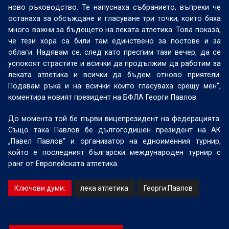
ново ръководство. Те напуснаха събранието, въпреки че
останаха за обсъждане и гласуване три точки, които бяха
много важни за бъдещето на леката атлетика. Това показа,
че тези хора са били там единствено за постове и за
облаги. Надявам се, след като преспим тази вечер, да се
успокоят страстите и всички да продължим да работим за
леката атлетика и всички да бъдем отново приятели.
Подавам ръка и на всички които гласуваха срещу мен“,
коментира новият президент на БФЛА Георги Павлов.
До момента той бе първи вицепрезидент на федерацията.
Също така Павлов бе дългогодишен президент на АК
„Павел Павлов“ и организатор на едноименния турнир,
който е последният български международен турнир с
ранг от Европейската атлетика.
Ключови думи:
лека атлетика
Георги Павлов