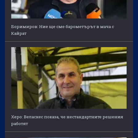
Боримиров: Ние ще сме барометърът в мача с
Кайрат
Херо: Веласкес показа, че нестандартните решения
работят