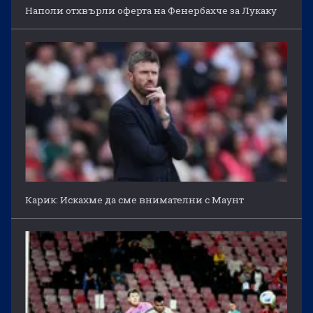
Наполи отхвърли оферта на Фенербахче за Лукаку
Карик: Искахме да сме внимателни с Маунт