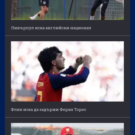
Ливърпул иска английски национал
Флик иска да задържи Феран Торес