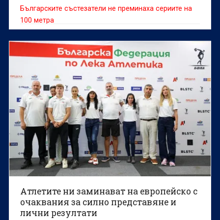
Българските състезатели не преминаха сериите на
100 метра
Атлетите ни заминават на европейско с
очаквания за силно представяне и
лични резултати