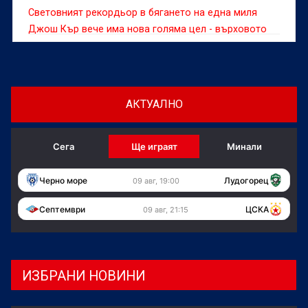
Световният рекордьор в бягането на една миля
Джош Кър вече има нова голяма цел - върховото
постижение на 1500 метра.
АКТУАЛНО
Сега
Ще играят
Минали
Черно море
Лудогорец
09 авг, 19:00
Септември
ЦСКА
09 авг, 21:15
ИЗБРАНИ НОВИНИ