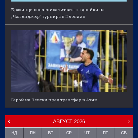
Бразилци спечелиха титлата на двойки на
„Чалънджър“ турнира в Пловдив
Герой на Левски пред трансфер в Азия
АВГУСТ
2026
НД
ПН
ВТ
СР
ЧТ
ПТ
СБ