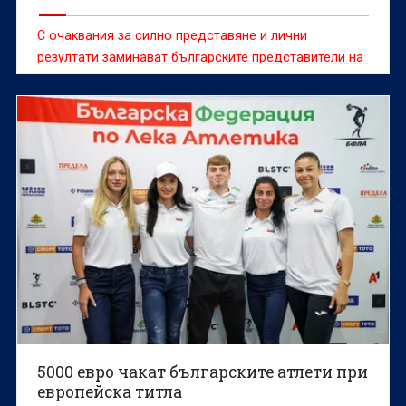
С очаквания за силно представяне и лични
резултати заминават българските представители на
европейското първенство по лека атлетика, което
ще се проведе в Бирмингам от 10 до 16 август.
5000 евро чакат българските атлети при
европейска титла