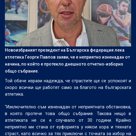
Новоизбраният президент на Българска федерация лека
атлетика Георги Павлов заяви, че е неприятно изненадан от
начина, по който е протекло днешното отчетно-изборно
общо събрание.
Той обаче изрази надежда, че страстите ще се успокоят и
скоро всички ще работят само за благото на българската
атлетика.
"Изключително съм изненадан от неприятната обстановка,
в която протече това общо събрание. Такова нещо в
атлетиката не се е случвало от 30 години. Крайно
неприятно ми стана от еуфорията у някои хора и тяхната
страст, като всичко за тях приключи с точката за избор на