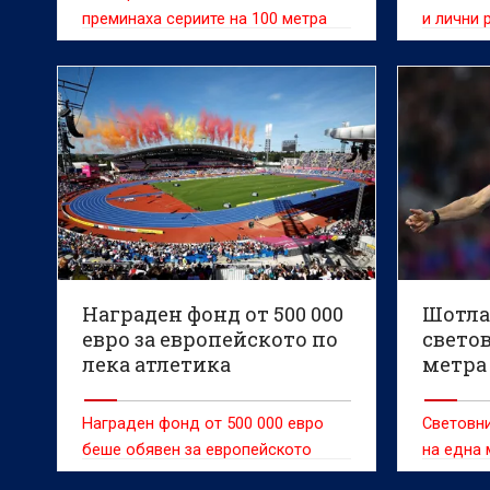
преминаха сериите на 100 метра
и лични 
българск
европейс
атлетика
Бирминга
Награден фонд от 500 000
Шотла
евро за европейското по
светов
лека атлетика
метра
Награден фонд от 500 000 евро
Световни
беше обявен за европейското
на една
първенство по лека атлетика,
нова гол