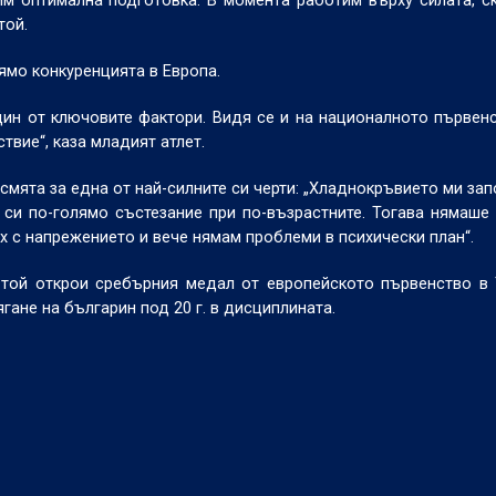
м оптимална подготовка. В момента работим върху силата, с
той.
ямо конкуренцията в Европа.
ин от ключовите фактори. Видя се и на националното първен
твие“, каза младият атлет.
 смята за една от най-силните си черти: „Хладнокръвието ми зап
 си по-голямо състезание при по-възрастните. Тогава нямаше
 с напрежението и вече нямам проблеми в психически план“.
 той открои сребърния медал от европейското първенство в
гане на българин под 20 г. в дисциплината.