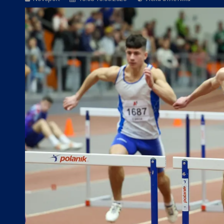
БГ Футбол:
Левски ще търси четвърта 
Европейски футбол:
Официално: Реал 