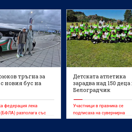
оюков тръгна за
Детската атлетика
с новия бус на
зарадва над 150 деца 
Белоградчик
ка федерация лека
Участници в празника се
 (БФЛА) разполага със
подписаха на сувернирна
 транспорт за първи път в
фланелка, която изпратиха н
шната си история.
президента на БФЛА Георги