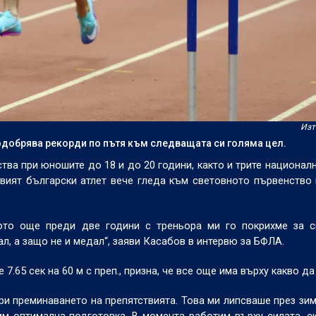
Изт
добрява рекорди по пътя към следващата си голяма цел.
ства при юношите до 18 и до 20 години, както и трите национал
ливият български атлет вече гледа към световното първенств
ото още преди две години с треньора ми го покрихме за с
, а защо не и медал“, заяви Касабов в интервю за БФЛА.
.65 сек на 60 м с преп., призна, че все още има върху какво да
ри преминаването на препятствията. Това ми липсваше през зим