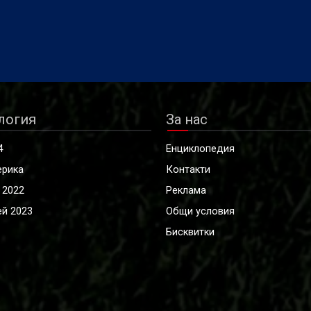
ие на 1500 метра.
атлетика от 10 до 16 август 
английския град Бирмингам,
съобщиха от БФЛА.
логия
За нас
4
Енциклопедия
ерика
Контакти
 2022
Реклама
й 2023
Общи условия
Бисквитки