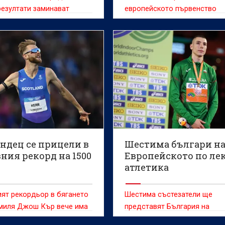
резултати заминават
европейското първенство
ите представители на
кото първенство по лека
, което ще се проведе в
м от 10 до 16 август.
ндец се прицели в
Шестима българи н
ния рекорд на 1500
Европейското по ле
атлетика
ят рекордьор в бягането
Шестима състезатели ще
 миля Джош Кър вече има
представят България на
яма цел - върховото
Европейското първенство п