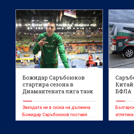
Божидар Саръбоюков
Саръб
стартира сезона в
Китай 
Диамантената лига тази
БФЛА
събота
Звездата ни в скока на дължина
Българс
Божидар Саръбоюков поставя
атлетика
началото на летния сезон с
собствен
участие в най-комерсиалната
100-годи