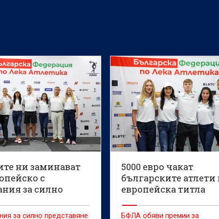
Павлов
ите ни заминават
5000 евро чакат
опейско с
българските атлети
ания за силно
европейска титла
тавяне и лични
тати
ния за силно представяне
БФЛА обяви премии за