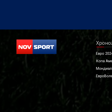
което започва на 10 август в
постижен
Бирмингам (Вбр).
Хроно
Евро 202
Копа Ам
Мондиал
ЕвроВоле