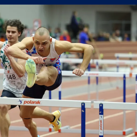
поредна победа в efbet Лига
(Мадрид) обяви най-скъпия трансфер в историята си