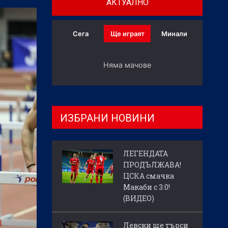
АКТУАЛНО
Сега
Ще играят
Минали
Няма мачове
ИЗБРАНИ НОВИНИ
ЛЕГЕНДАТА
ПРОДЪЛЖАВА!
ЦСКА смачка
Макаби с 3:0!
(ВИДЕО)
Левски ще търси