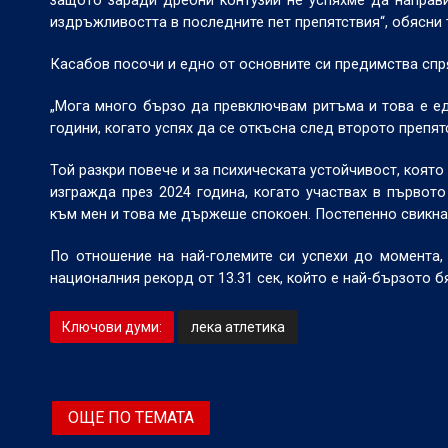
защото заради дребни контузии не успяхме да направи
издръжливостта в последните пет препятствия“, обясни 
Касабов посочи и едно от основните си предимства спр
„Мога много бързо да превключвам ритъма и това е ед
години, когато успях да се откъсна след второто препятс
Той разкри повече и за психическата устойчивост, която
изгражда през 2024 година, когато участвах в първото
към мен и това ме държеше спокоен. Постепенно свикнах
По отношение на най-големите си успехи до момента,
националния рекорд от 13.31 сек, който е най-бързото бя
Ключови думи:
лека атлетика
ОЩЕ ПО ТЕМАТА