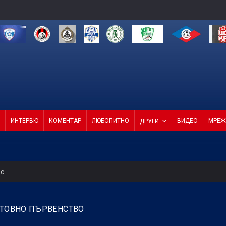
ИНТЕРВЮ
КОМЕНТАР
ЛЮБОПИТНО
ВИДЕО
МРЕЖ
ДРУГИ
ес
 продаде звездата си
ЕТОВНО ПЪРВЕНСТВО
СКА смачка Макаби с 3:0! (ВИДЕО)