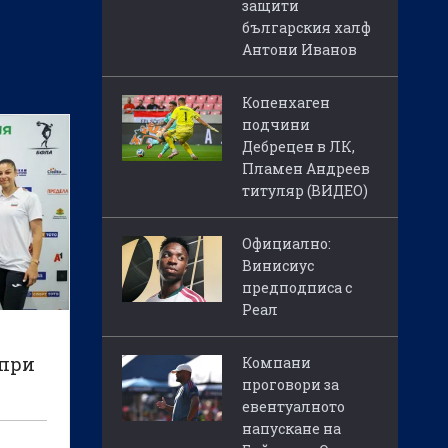
защити
българския халф
Антони Иванов
Копенхаген
подчини
Дебрецен в ЛК,
Пламен Андреев
титуляр (ВИДЕО)
Официално:
Винисиус
предподписа с
Реал
 при
Компани
проговори за
евентуалното
напускане на