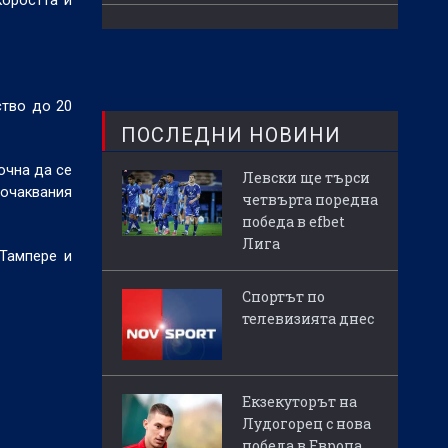
коростта и
ство до 20
ПОСЛЕДНИ НОВИНИ
очна да се
Левски ще търси
 очаквания
четвърта поредна
победа в efbet
Лига
 Тампере и
Спортът по
телевизията днес
Екзекуторът на
Лудогорец с нова
победа в Европа