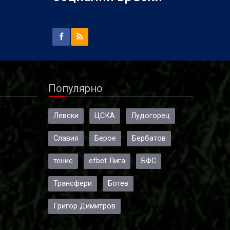
в
Популярно
Левски
ЦСКА
Лудогорец
Славия
Берое
Бербатов
тенис
efbet Лига
БФС
Трансфери
Ботев
Григор Димитров