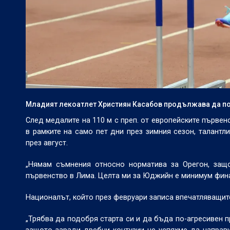
Младият лекоатлет Християн Касабов продължава да по
След медалите на 110 м с преп. от европейските първен
в рамките на само пет дни през зимния сезон, талант
през август.
„Нямам съмнения относно норматива за Орегон, защ
първенство в Лима. Целта ми за Юджийн е минимум финал
Националът, който през февруари записа впечатляващите 7
„Трябва да подобря старта си и да бъда по-агресивен п