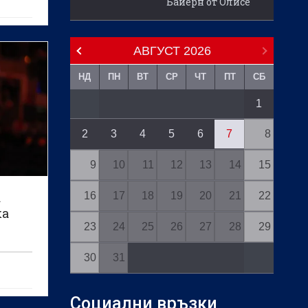
Байерн от Олисе
АВГУСТ
2026
НД
ПН
ВТ
СР
ЧТ
ПТ
СБ
1
2
3
4
5
6
7
8
9
10
11
12
13
14
15
а
16
17
18
19
20
21
22
ка
23
24
25
26
27
28
29
30
31
о лека
Социални връзки