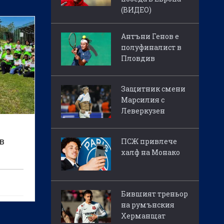
(ВИДЕО)
Антъни Генов е
полуфиналист в
Пловдив
Защитник смени
Марсилия с
Леверкузен
в
ПСЖ привлече
халф на Монако
Бившият треньор
а
на румънския
Херманщат