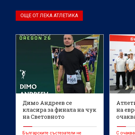
верига турнири в леката атлетика –
Диамантена лига.
ОЩЕ ОТ ЛЕКА АТЛЕТИКА
Димо Андреев се
Атлет
класира за финала на чук
на евр
на Световното
очакв
първенство по лека
предс
атлетика
резул
Българските състезатели не
С очаква