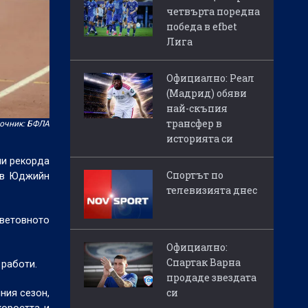
четвърта поредна
победа в efbet
Лига
Официално: Реал
(Мадрид) обяви
най-скъпия
трансфер в
очник: БФЛА
историята си
ни рекорда
Спортът по
о в Юджийн
телевизията днес
ветовното
Официално:
Спартак Варна
 работи.
продаде звездата
си
ния сезон,