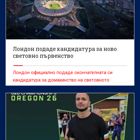
Лондон подаде кандидатура за ново
световно първенство
Лондон официално подаде окончателната си
кандидатура за домакинство на световното
първенство по лека атлетика през 2029 година.