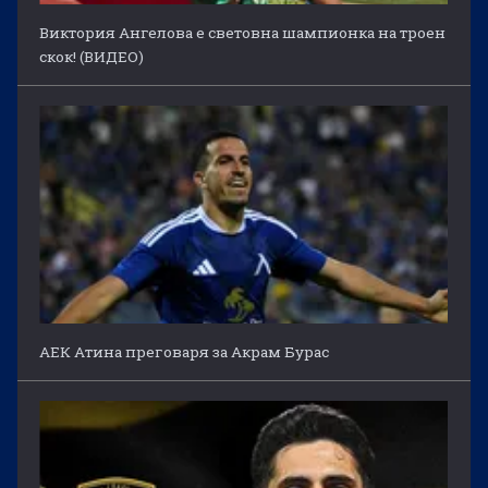
Виктория Ангелова е световна шампионка на троен
скок! (ВИДЕО)
АЕК Атина преговаря за Акрам Бурас