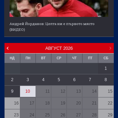
Андрей Йорданов: Целта ни е първото място
(ВИДЕО)
АВГУСТ
2026
НД
ПН
ВТ
СР
ЧТ
ПТ
СБ
1
2
3
4
5
6
7
8
9
10
11
12
13
14
15
16
17
18
19
20
21
22
23
24
25
26
27
28
29