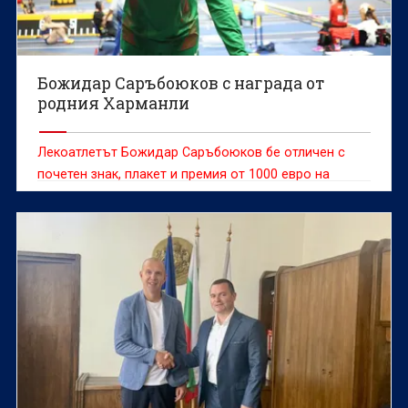
Божидар Саръбоюков с награда от
родния Харманли
Лекоатлетът Божидар Саръбоюков бе отличен с
почетен знак, плакет и премия от 1000 евро на
днешния Ден на Харманли, който е и неговия роден
град, в който живее и тренира.