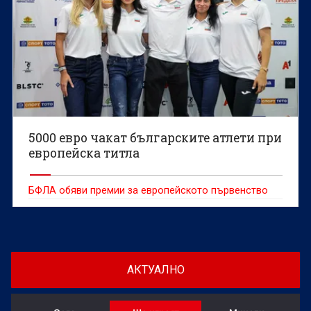
5000 евро чакат българските атлети при
европейска титла
БФЛА обяви премии за европейското първенство
АКТУАЛНО