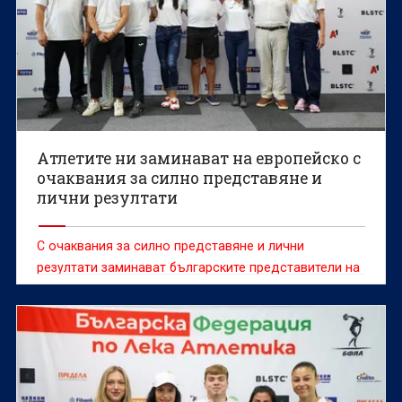
Атлетите ни заминават на европейско с
очаквания за силно представяне и
лични резултати
С очаквания за силно представяне и лични
резултати заминават българските представители на
европейското първенство по лека атлетика, което
ще се проведе в Бирмингам от 10 до 16 август.