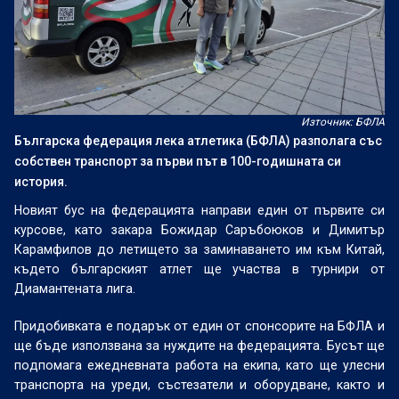
Източник: БФЛА
Българска федерация лека атлетика (БФЛА) разполага със
собствен транспорт за първи път в 100-годишната си
история.
Новият бус на федерацията направи един от първите си
курсове, като закара Божидар Саръбоюков и Димитър
Карамфилов до летището за заминаването им към Китай,
където българският атлет ще участва в турнири от
Диамантената лига.
Придобивката е подарък от един от спонсорите на БФЛА и
ще бъде използвана за нуждите на федерацията. Бусът ще
подпомага ежедневната работа на екипа, като ще улесни
транспорта на уреди, състезатели и оборудване, както и