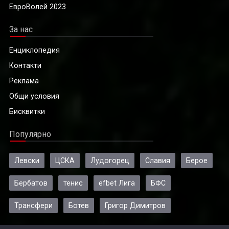
ЕвроВолей 2023
За нас
Енциклопедия
Контакти
Реклама
Общи условия
Бисквитки
Популярно
Левски
ЦСКА
Лудогорец
Славия
Берое
Бербатов
тенис
efbet Лига
БФС
Трансфери
Ботев
Григор Димитров