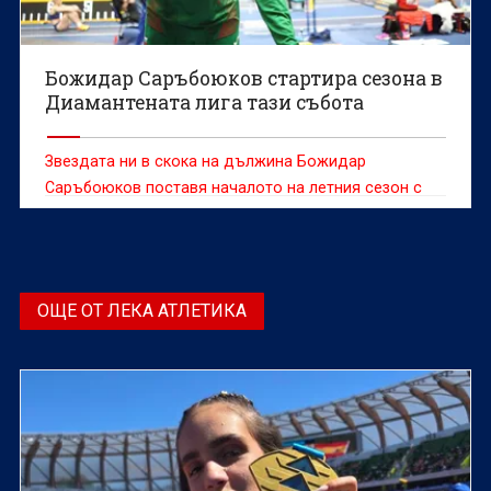
Божидар Саръбоюков стартира сезона в
Диамантената лига тази събота
Звездата ни в скока на дължина Божидар
Саръбоюков поставя началото на летния сезон с
участие в най-комерсиалната верига турнири в
леката атлетика – Диамантена лига.
ОЩЕ ОТ ЛЕКА АТЛЕТИКА