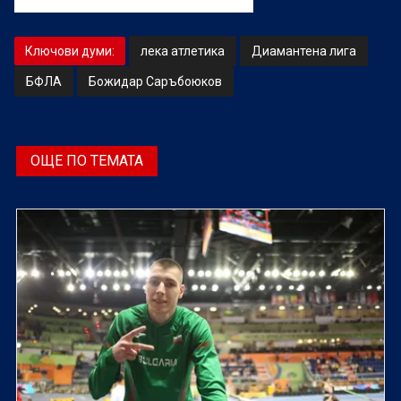
Ключови думи:
лека атлетика
Диамантена лига
БФЛА
Божидар Саръбоюков
ОЩЕ ПО ТЕМАТА