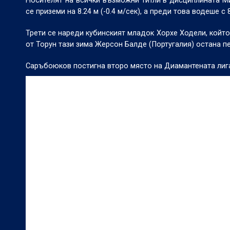
Носителят на всички възможни титли в дисциплината Ми
се приземи на 8.24 м (-0.4 м/сек), а преди това водеше с 8
Трети се нареди кубинският младок Хорхе Ходели, който п
от Торун тази зима Жерсон Балде (Португалия) остана пети
Саръбоюков постигна второ място на Диамантената лига в