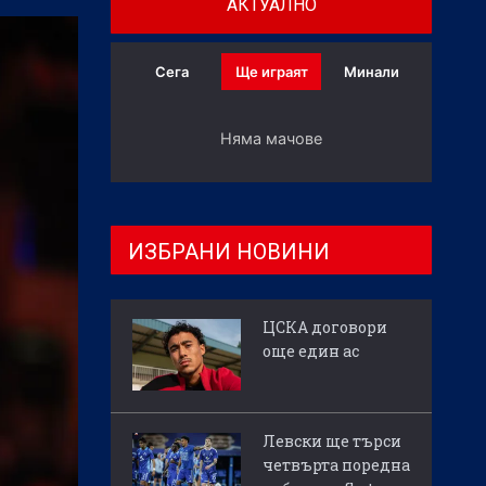
АКТУАЛНО
Сега
Ще играят
Минали
Няма мачове
ИЗБРАНИ НОВИНИ
ЦСКА договори
още един ас
Левски ще търси
четвърта поредна