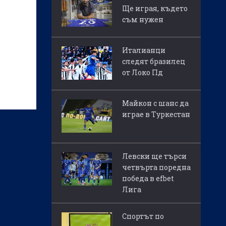
Ще играя, където
съм нужен
Италианци
следят бразилец
от Локо Пд
Майкон с шанс да
играе в Туркестан
Левски ще търси
четвърта поредна
победа в efbet
Лига
Спортът по