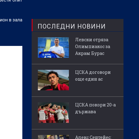
шести опит
ион в зала
ПОСЛЕДНИ НОВИНИ
Левски отряза
Олимпиакос за
Акрам Бурас
ЦСКА договори
още един ас
ЦСКА покори 20-а
държава
Алекс Сентейес: