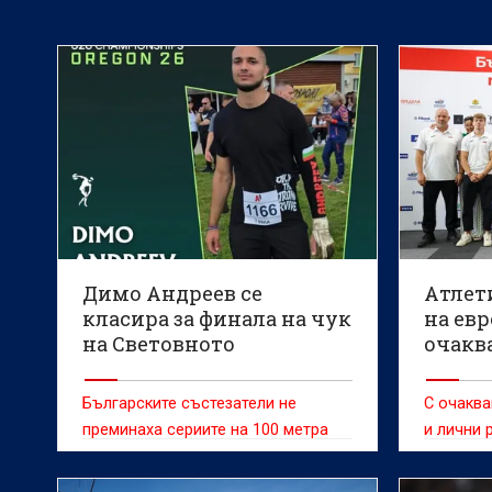
Димо Андреев се
Атлет
класира за финала на чук
на евр
на Световното
очакв
първенство по лека
предс
атлетика
резул
Българските състезатели не
С очаква
преминаха сериите на 100 метра
и лични 
българск
европейс