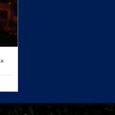
а
ка
о лека
в