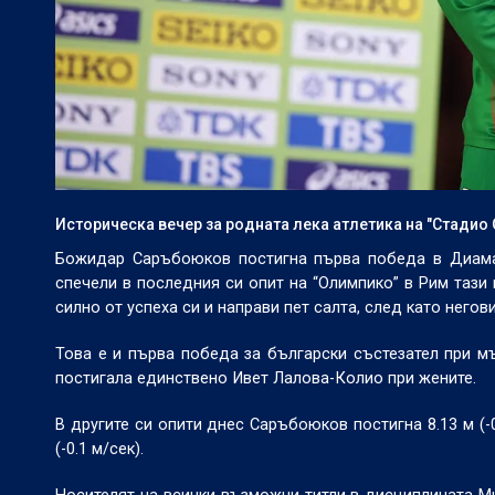
Историческа вечер за родната лека атлетика на "Стадио
Божидар Саръбоюков постигна първа победа в Диама
спечели в последния си опит на “Олимпико” в Рим тази в
силно от успеха си и направи пет салта, след като него
Това е и първа победа за български състезател при м
постигала единствено Ивет Лалова-Колио при жените.
В другите си опити днес Саръбоюков постигна 8.13 м (-0.3 м
(-0.1 м/сек).