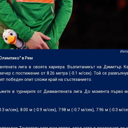
Изто
 Олимпико" в Рим
нтената лига в своята кариера. Възпитаникът на Димитър К
ечер с постижение от 8.26 метра (-0.1 м/сек). Той се развълну
вият победен опит сложи край на състезанието.
ъжете в турнирите от Диамантената лига. До момента първо 
/сек), 8.00 м (-0.9 м/сек), 7.98 м (-0.7 м/сек), 7.96 м (-0.3 м/се