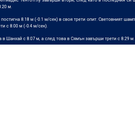
лтиадис Тентотглу завърши втори, след като в последния си 
.20 м.
остигна 8.18 м (-0.1 м/сек) в своя трети опит. Световният шамп
 с 8.00 м (-0.4 м/сек).
 Шанхай с 8.07 м, а след това в Сямън завърши трети с 8.29 м.