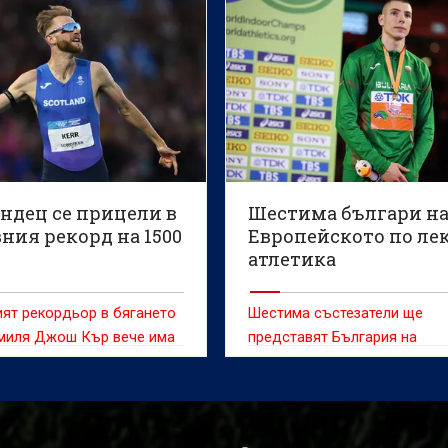
, което ще се проведе в
м от 10 до 16 август.
ндец се прицели в
Шестима българи н
ния рекорд на 1500
Европейското по ле
атлетика
ят рекордьор в бягането
Шестима състезатели ще
 миля Джош Кър вече има
представят България на
яма цел - върховото
Европейското първенство п
ие на 1500 метра.
атлетика от 10 до 16 август 
английския град Бирмингам,
съобщиха от БФЛА.