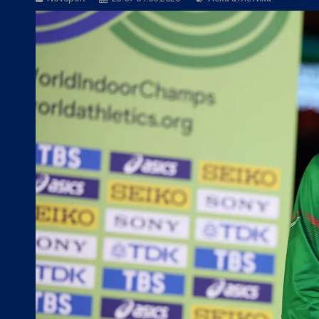
БГ Футбол:
Левски ще търси четвърта 
БГ Футбол:
ЦСКА покори 20-а държав