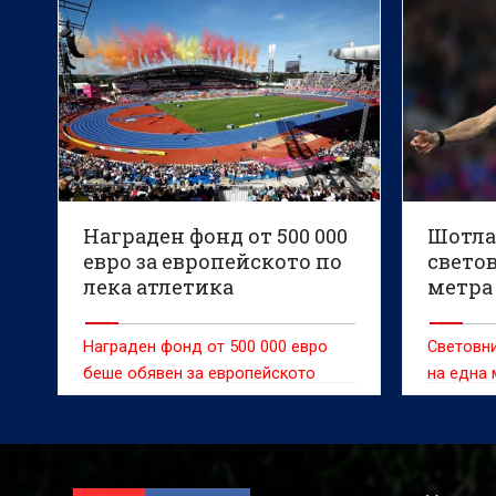
атлетика
Бирминга
Награден фонд от 500 000
Шотла
евро за европейското по
светов
лека атлетика
метра
Награден фонд от 500 000 евро
Световни
беше обявен за европейското
на една
първенство по лека атлетика,
нова гол
което започва на 10 август в
постижен
Бирмингам (Вбр).