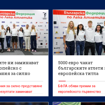
ите ни заминават
5000 евро чакат
опейско с
българските атлети
ания за силно
европейска титла
тавяне и лични
тати
ния за силно представяне
БФЛА обяви премии за
резултати заминават
европейското първенство
ите представители на
кото първенство по лека