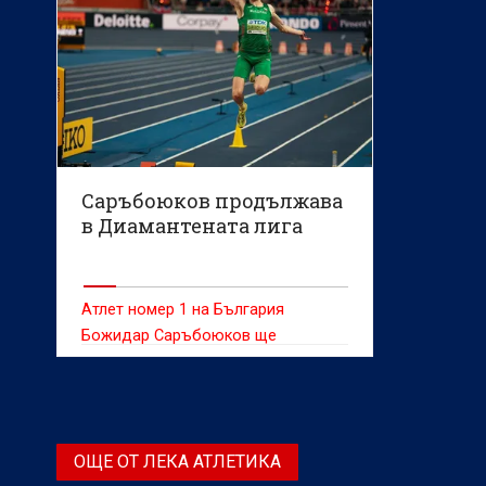
Саръбоюков продължава
в Диамантената лига
Атлет номер 1 на България
Божидар Саръбоюков ще
продължи изявите си в
Диамантена лига с участие на
турнира Golden Gala в Рим, който
ще се проведе на 4 юни.
ОЩЕ ОТ ЛЕКА АТЛЕТИКА