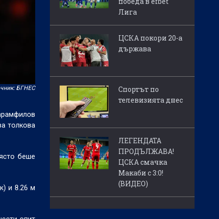
победа в efbet
Лига
ЦСКА покори 20-а
държава
чник: БГНЕС
Спортът по
телевизията днес
арамфилов
ва толкова
ЛЕГЕНДАТА
ПРОДЪЛЖАВА!
място беше
ЦСКА смачка
Макаби с 3:0!
(ВИДЕО)
к) и 8.26 м