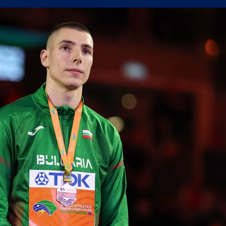
поредна победа в efbet Лига
а