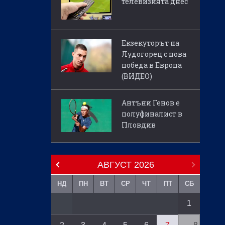
телевизията днес
Екзекуторът на
Лудогорец с нова
победа в Европа
(ВИДЕО)
Антъни Генов е
полуфиналист в
Пловдив
АВГУСТ
2026
НД
ПН
ВТ
СР
ЧТ
ПТ
СБ
1