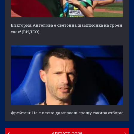
Виктория Ангелова е световна шампионка на троен
скок! (ВИДЕО)
Фрейташ: Не е лесно да играеш срещу такива отбори
АВГУСТ
2026