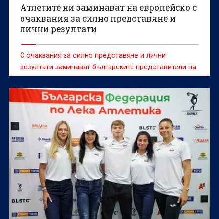
Атлетите ни заминават на европейско с
очаквания за силно представяне и
лични резултати
С очаквания за силно представяне и лични
резултати заминават българските представители на
европейското първенство по лека атлетика, което
ще се проведе в Бирмингам от 10 до 16 август.