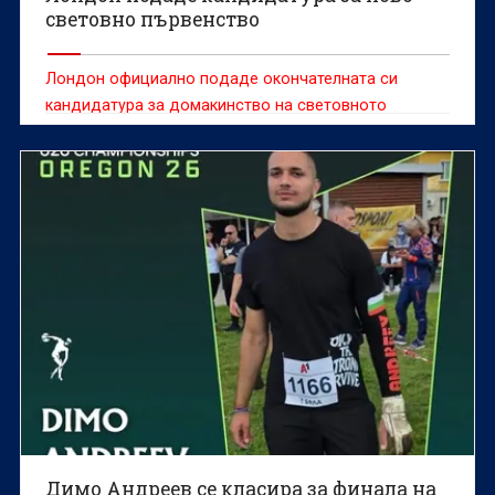
световно първенство
Лондон официално подаде окончателната си
кандидатура за домакинство на световното
първенство по лека атлетика през 2029 година.
Димо Андреев се класира за финала на