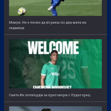
Макун: Не е лесно да играеш по два мача на
седмица
Санта Фе потвърди за преговори с Лудогорец