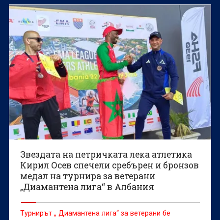
юноши и девойки до 20 години, което ще се
проведе през лятото в Юджийн (САЩ).
Звездата на петричката лека атлетика
Кирил Осев спечели сребърен и бронзов
медал на турнира за ветерани
„Диамантена лига“ в Албания
Турнирът „ Диамантена лига“ за ветерани бе