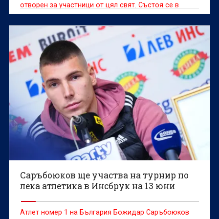
отворен за участници от цял свят. Състоя се в
Албания в град Шкодра от 21-ви до 24-ти май
Саръбоюков ще участва на турнир по
лека атлетика в Инсбрук на 13 юни
Атлет номер 1 на България Божидар Саръбоюков