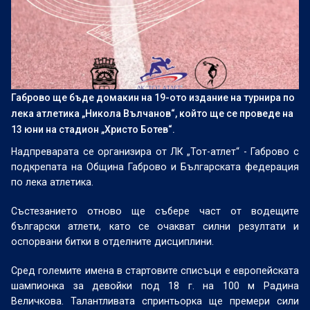
Габрово ще бъде домакин на 19-ото издание на турнира по
лека атлетика „Никола Вълчанов“, който ще се проведе на
13 юни на стадион „Христо Ботев“.
Надпреварата се организира от ЛК „Тот-атлет“ - Габрово с
подкрепата на Община Габрово и Българската федерация
по лека атлетика.
Състезанието отново ще събере част от водещите
български атлети, като се очакват силни резултати и
оспорвани битки в отделните дисциплини.
Сред големите имена в стартовите списъци е европейската
шампионка за девойки под 18 г. на 100 м Радина
Величкова. Талантливата спринтьорка ще премери сили