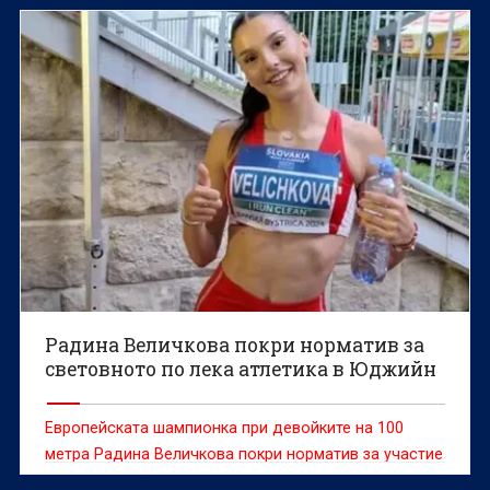
Радина Величкова покри норматив за
световното по лека атлетика в Юджийн
Европейската шампионка при девойките на 100
метра Радина Величкова покри норматив за участие
на Световното първенство по лека атлетика за