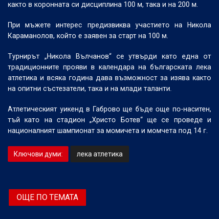
както в коронната си дисциплина 100 м, така и на 200 м.
При мъжете интерес предизвиква участието на Никола
Караманолов, който е заявен за старт на 100 м.
Турнирът „Никола Вълчанов“ се утвърди като една от
традиционните прояви в календара на българската лека
атлетика и всяка година дава възможност за изява както
на опитни състезатели, така и на млади таланти.
Атлетическият уикенд в Габрово ще бъде още по-наситен,
тъй като на стадион „Христо Ботев“ ще се проведе и
националният шампионат за момичета и момчета под 14 г.
Ключови думи:
лека атлетика
ОЩЕ ПО ТЕМАТА