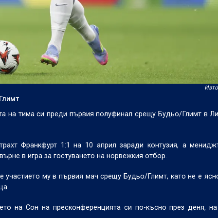
Изто
/Глимт
а на тима си преди първия полуфинал срещу Будьо/Глимт в Ли
рахт Франкфурт 1:1 на 10 април заради контузия, а менидж
върне в игра за гостуването на норвежкия отбор.
 участието му в първия мач срещу Будьо/Глимт, като не е ясн
ца.
ето на Сон на пресконференцията си по-късно през деня, н