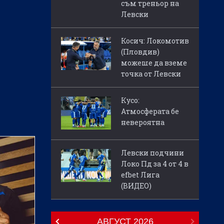
съм треньор на
Левски
Косич: Локомотив
(Пловдив)
можеше да вземе
точка от Левски
Кусо:
Атмосферата бе
невероятна
Левски подчини
Локо Пд за 4 от 4 в
efbet Лига
(ВИДЕО)
АВГУСТ
2026