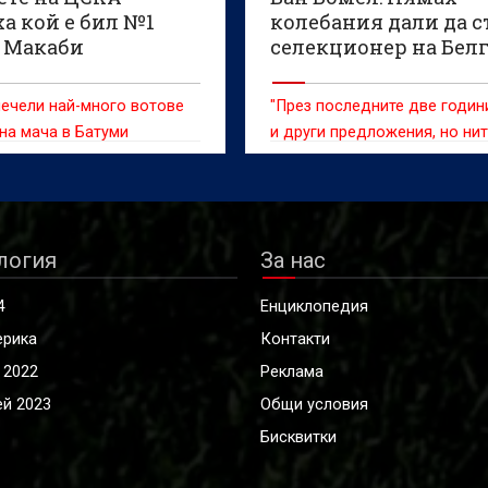
а кой е бил №1
колебания дали да с
 Макаби
селекционер на Бел
ечели най-много вотове
"През последните две годин
 на мача в Батуми
и други предложения, но ни
едно от тях не ме убеди"
логия
За нас
4
Енциклопедия
ерика
Контакти
 2022
Реклама
й 2023
Общи условия
Бисквитки