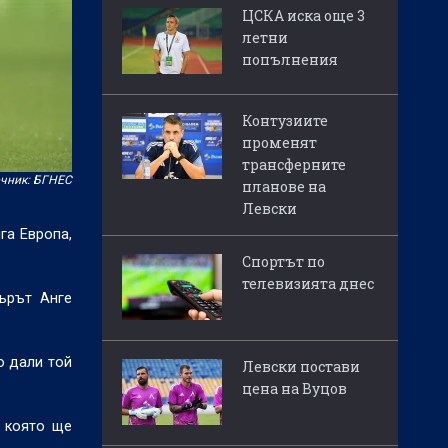
ЦСКА иска още 3
летни
попълнения
Контузиите
променят
трансферните
чник: БГНЕС
планове на
Левски
га Европа,
Спортът по
телевизията днес
ърът Анге
о дали той
Левски постави
цена на Вуцов
а която ще