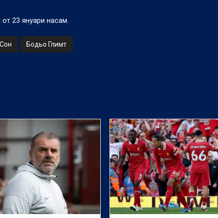
 от 23 януари насам.
 Сон
Бодьо Глимт