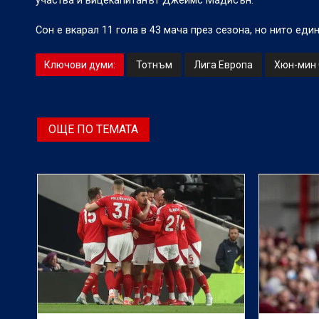
участва и вицекапитанът Джеймс Мадисън.
Сон е вкарал 11 гола в 43 мача през сезона, но нито един
Ключови думи:
Тотнъм
Лига Европа
Хюн-мин
ОЩЕ ПО ТЕМАТА