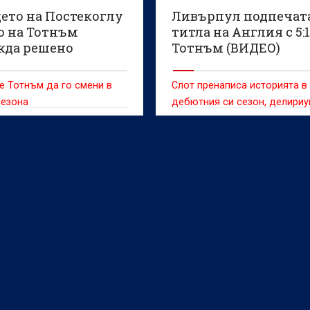
ето на Постекоглу
Ливърпул подпечата
о на Тотнъм
титла на Англия с 5:
жда решено
Тотнъм (ВИДЕО)
е Тотнъм да го смени в
Слот пренаписа историята в
сезона
дебютния си сезон, делириу
„Анфийлд“