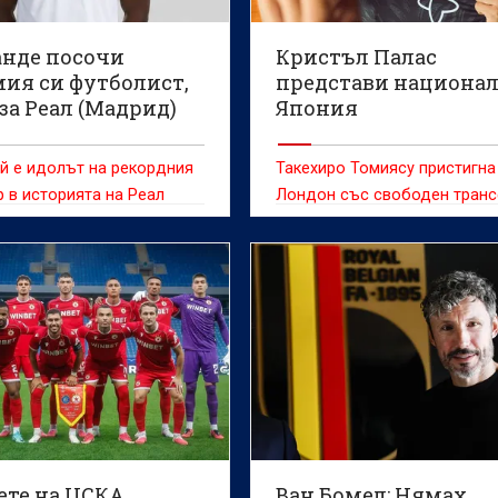
нде посочи
Кристъл Палас
ия си футболист,
представи национал
за Реал (Мадрид)
Япония
й е идолът на рекордния
Такехиро Томиясу пристигна
 в историята на Реал
Лондон със свободен тран
ете на ЦСКА
Ван Бомел: Нямах