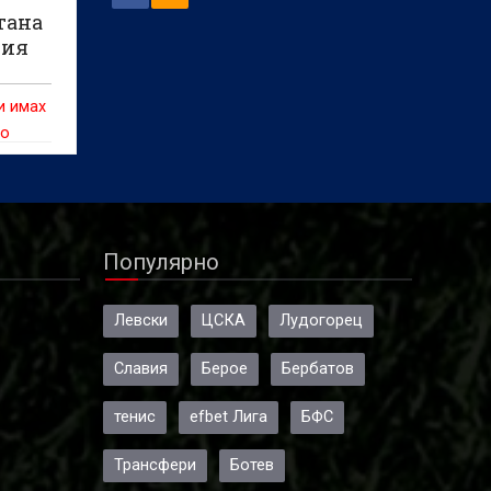
тана
гия
и имах
то
Популярно
Левски
ЦСКА
Лудогорец
Славия
Берое
Бербатов
тенис
efbet Лига
БФС
Трансфери
Ботев