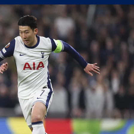
пълнения
сферните планове на Левски