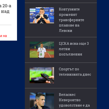
 20-а
Контузиите
1 над
променят
трансферните
планове на
Левски
м на
ЦСКА иска още 3
летни
попълнения
Спортът по
телевизията днес
Веласкес:
Невероятно
удоволствие е да