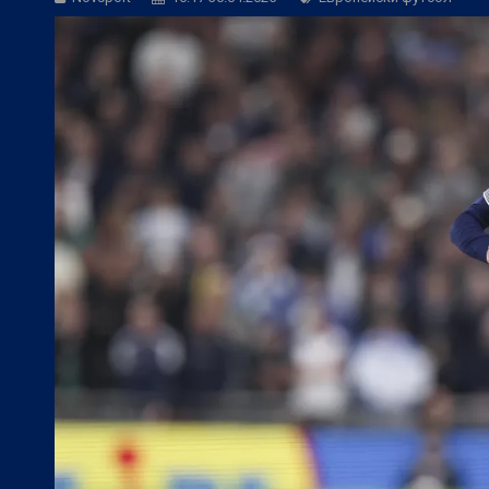
БГ Футбол:
ЦСКА иска още 3 летни по
БГ Футбол:
Контузиите променят тран