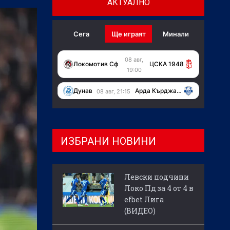
АКТУАЛНО
Сега
Ще играят
Минали
08 авг,
Локомотив Сф
ЦСКА 1948
19:00
Дунав
Арда Кърджали
08 авг, 21:15
ИЗБРАНИ НОВИНИ
Левски подчини
Локо Пд за 4 от 4 в
efbet Лига
(ВИДЕО)