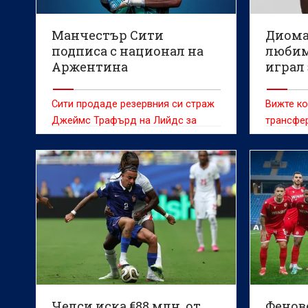
Манчестър Сити
Диома
подписа с национал на
любим
Аржентина
играл 
Сити продаде резервния си страж
Вижте ко
Джеймс Трафърд на Лийдс за
трансфер
близо 40 милиона паунда
Челси иска €88 млн. от
Фенов