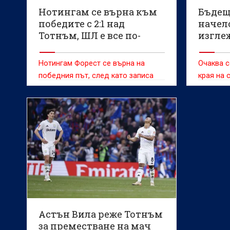
Нотингам се върна към
Бъдещ
победите с 2:1 над
начел
Тотнъм, ШЛ е все по-
изгле
близо (ВИДЕО)
Нотингам Форест се върна на
Очаква с
победния път, след като записа
края на 
победа с 2:1 над Тотнъм в двубой
от 33-ия кръг на Висшата лига
Астън Вила реже Тотнъм
за преместване на мач