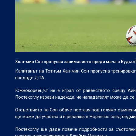
Хюн-мин Сон пропусна заниманието преди мача с Будьо
Капитанът на Тотнъм Хан-мин Сон пропусна тренировкат
предаде ДПА.
Южнокореецът не е играл от равенството срещу Айнт
Постекоглу изрази надежда, че нападателят може да се 
Отсъствието на Сон обаче поставя под голямо съмнение
ще може да участва и в реванша в Норвегия след седми
Постекоглу ще даде повече подробности за състояни