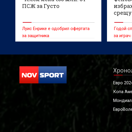
ПСЖ за Густо
избрах
срещу
Луис Енрике е одобрил офертата
Годой сп
за защитника
за играч
Хроно
Евро 202
Копа Ам
Мондиал
ЕвроВоле