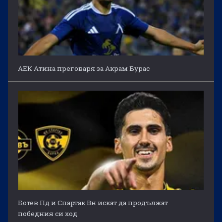
АЕК Атина преговаря за Акрам Бурас
Ботев Пд и Спартак Вн искат да продължат
победния си ход