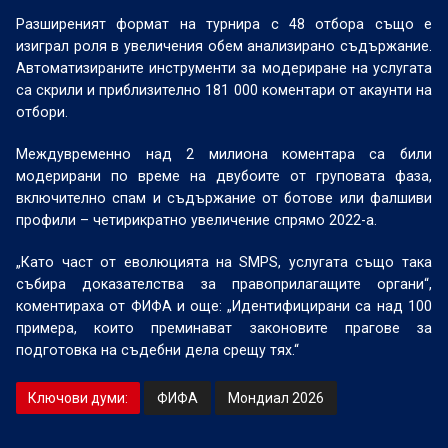
Разширеният формат на турнира с 48 отбора също е
изиграл роля в увеличения обем анализирано съдържание.
Автоматизираните инструменти за модериране на услугата
са скрили и приблизително 181 000 коментари от акаунти на
отбори.
Междувременно над 2 милиона коментара са били
модерирани по време на двубоите от груповата фаза,
включително спам и съдържание от ботове или фалшиви
профили – четирикратно увеличение спрямо 2022-а.
„Като част от еволюцията на SMPS, услугата също така
събира доказателства за правоприлагащите органи“,
коментираха от ФИФА и още: „Идентифицирани са над 100
примера, които преминават законовите прагове за
подготовка на съдебни дела срещу тях.“
Ключови думи:
ФИФА
Мондиал 2026