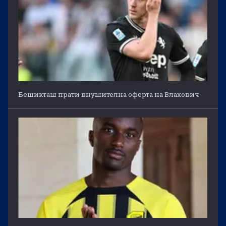
Бешикташ прати внушителна оферта на Влахович