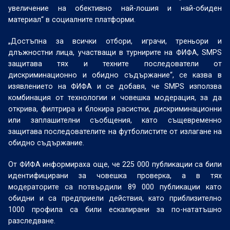
увеличение на обективно най-лошия и най-обиден
материал“ в социалните платформи.
„Достъпна за всички отбори, играчи, треньори и
длъжностни лица, участващи в турнирите на ФИФА, SMPS
защитава тях и техните последователи от
дискриминационно и обидно съдържание“, се казва в
изявлението на ФИФА и се добавя, че SMPS използва
комбинация от технологии и човешка модерация, за да
открива, филтрира и блокира расистки, дискриминационни
или заплашителни съобщения, като същевременно
защитава последователите на футболистите от излагане на
обидно съдържание.
От ФИФА информираха още, че 225 000 публикации са били
идентифицирани за човешка проверка, а в тях
модераторите са потвърдили 89 000 публикации като
обидни и са предприели действия, като приблизително
1000 профила са били ескалирани за по-нататъшно
разследване.