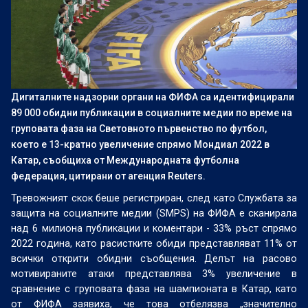
Дигиталните надзорни органи на ФИФА са идентифицирали
89 000 обидни публикации в социалните медии по време на
груповата фаза на Световното първенство по футбол,
което е 13-кратно увеличение спрямо Мондиал 2022 в
Катар, съобщиха от Международната футболна
федерация, цитирани от агенция Reuters.
Тревожният скок беше регистриран, след като Службата за
защита на социалните медии (SMPS) на ФИФА е сканирала
над 6 милиона публикации и коментари - 33% ръст спрямо
2022 година, като расистките обиди представляват 11% от
всички открити обидни съобщения. Делът на расово
мотивираните атаки представлява 3% увеличение в
сравнение с груповата фаза на шампионата в Катар, като
от ФИФА заявиха, че това отбелязва „значително