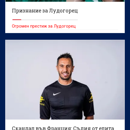
Признание за Лудогорец
Огромен престиж за Лудогорец
Скандал във Франция: Съдия от елита