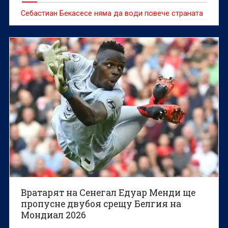
Себастиан Бекасесе няма да води повече страната
Вратарят на Сенегал Едуар Менди ще
пропусне двубоя срещу Белгия на
Мондиал 2026