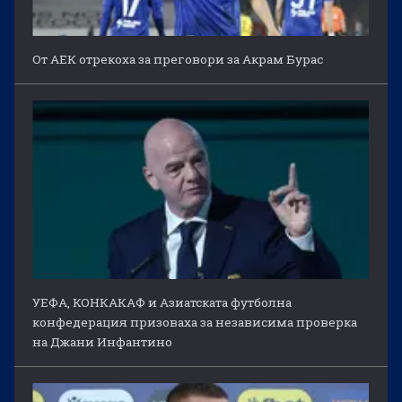
От АЕК отрекоха за преговори за Акрам Бурас
УЕФА, КОНКАКАФ и Азиатската футболна
конфедерация призоваха за независима проверка
на Джани Инфантино