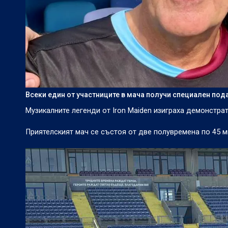
Всеки един от участниците в мача получи специален под
Музикалните легенди от Iron Maiden изиграха демонстра
Приятелският мач се състоя от две полувремена по 45 ми