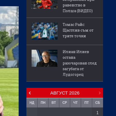
равенство в
Полша (ВИДЕО)
Томас Райс:
Щастлив съм от
трите точки
Илиан Илиев
остана
разочарован след
загубата от
Лудогорец
АВГУСТ
2026
НД
ПН
ВТ
СР
ЧТ
ПТ
СБ
1