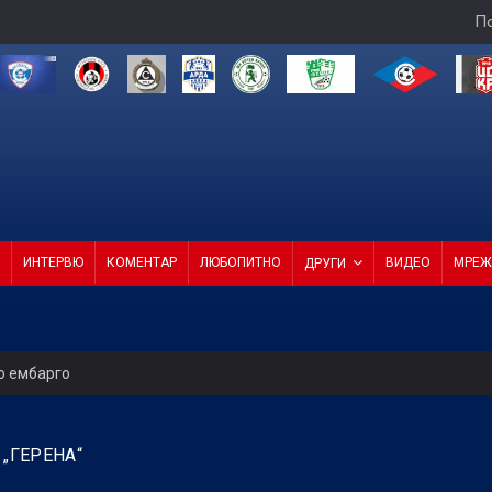
По
ИНТЕРВЮ
КОМЕНТАР
ЛЮБОПИТНО
ВИДЕО
МРЕЖ
ДРУГИ
о ембарго
ветовна шампионка на троен скок!
„ГЕРЕНА“
во 3:0 над Септември (ВИДЕО)