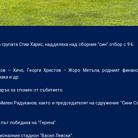
 групата Стив Харис, надделяха над сборния "син" отбор с 9:6.
ров – Хичо, Георги Христов – Жоро Метъла, родният финанс
ака и др.
арък за спомен от събитието.
илен Радуканов, както и председателят на сдружение "Сини С
 път победиха на "Герена".
ционалния стадион "Васил Левски".