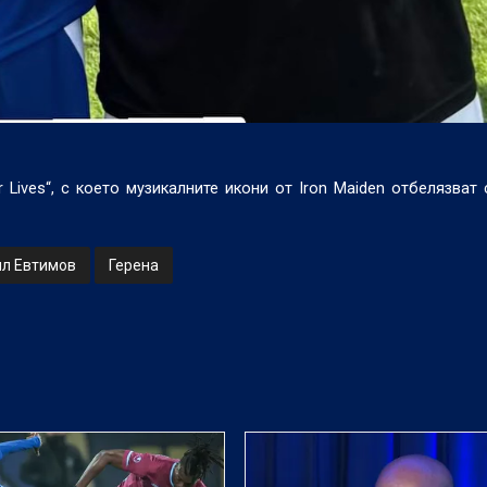
 Lives“, с което музикалните икони от
Iron Maiden
отбелязват 
ил Евтимов
Герена