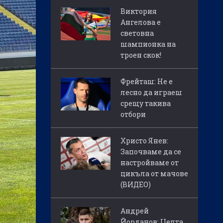
Виктория
Ангелова е
световна
шампионка на
троен скок!
Фрейташ: Не е
лесно да играеш
срещу такива
отбори
Христо Янев:
Започваме да се
настройваме от
цикъла от мачове
(ВИДЕО)
Андрей
Йорданов: Целта