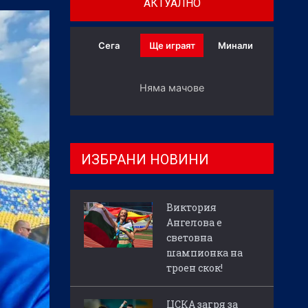
АКТУАЛНО
Сега
Ще играят
Минали
Няма мачове
ИЗБРАНИ НОВИНИ
Виктория
Ангелова е
световна
шампионка на
троен скок!
ЦСКА загря за