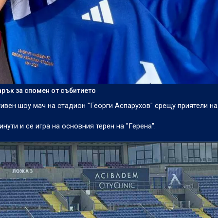
арък за спомен от събитието
тивен шоу мач на стадион "Георги Аспарухов" срещу приятели на
нути и се игра на основния терен на "Герена".