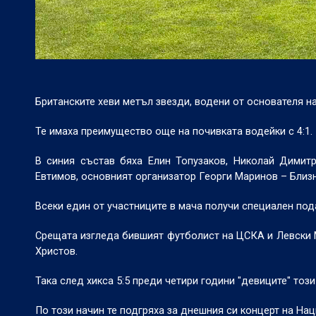
Британските хеви метъл звезди, водени от основателя на
Те имаха преимущество още на почивката водейки с 4:1.
В синия състав бяха Елин Топузаков, Николай Димит
Евтимов, основният организатор Георги Маринов – Близн
Всеки един от участниците в мача получи специален под
Срещата изгледа бившият футболист на ЦСКА и Левски М
Христов.
Така след хикса 5:5 преди четири години "девиците" този
По този начин те подгряха за днешния си концерт на На