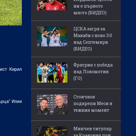
ни е първото
място (ВИДЕО)
ЦСКА загря за
Макаби с ново 3:0
над Септември
(ВИДЕО)
Фратрия с победа
ист Кирил
над Локомотив
(ГО)
Стоичков
ърца" Илия
подкрепи Меси в
тежкия момент
Минчев титуляр
за Краковия при