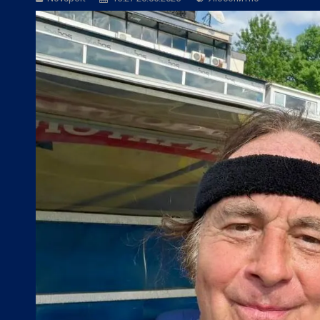
Фен Зона:
Спортът по телевизията дн