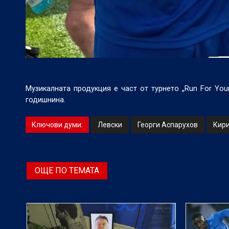
Музикалната продукция е част от турнето „Run For Your
годишнина.
Ключови думи:
Левски
Георги Аспарухов
Кир
ОЩЕ ПО ТЕМАТА