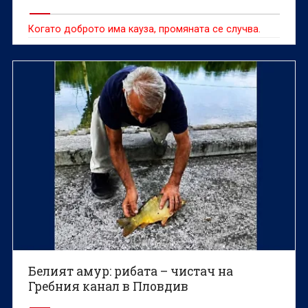
Когато доброто има кауза, промяната се случва.
Белият амур: рибата – чистач на
Гребния канал в Пловдив