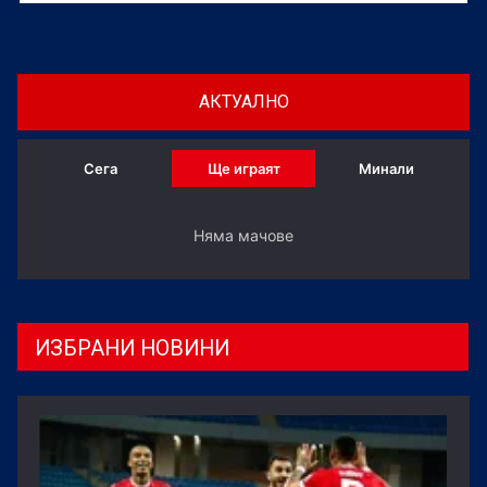
АКТУАЛНО
Сега
Ще играят
Минали
Няма мачове
ИЗБРАНИ НОВИНИ