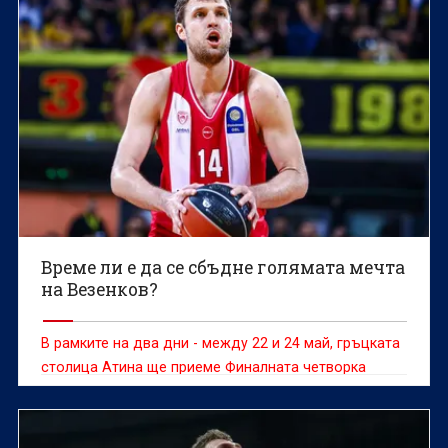
Време ли е да се сбъдне голямата мечта
на Везенков?
В рамките на два дни - между 22 и 24 май, гръцката
столица Атина ще приеме Финалната четворка
(“Файнъл фор”) на Евролигата