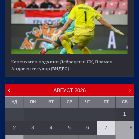
Копенхаген подчини Дебрецен в ЛК, Пламен
Андреев титуляр (ВИДЕО)
АВГУСТ
2026
НД
ПН
ВТ
СР
ЧТ
ПТ
СБ
1
2
3
4
5
6
7
8