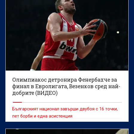
Олимпиакос детронира Фенербахче за
финал в Евролигата, Везенков сред най-
добрите (ВИДЕО)
Българският национал завърши двубоя с 16 точки,
пет борби и една асистенция