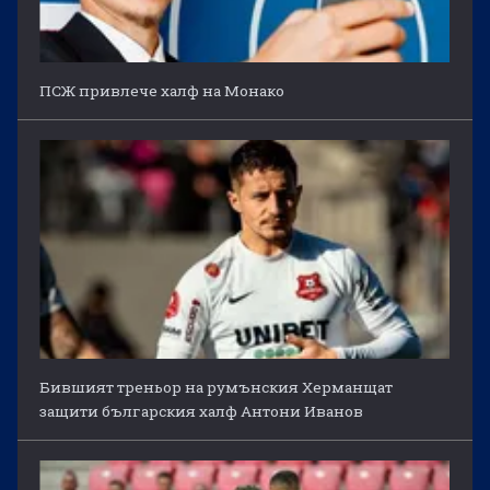
ПСЖ привлече халф на Монако
Бившият треньор на румънския Херманщат
защити българския халф Антони Иванов