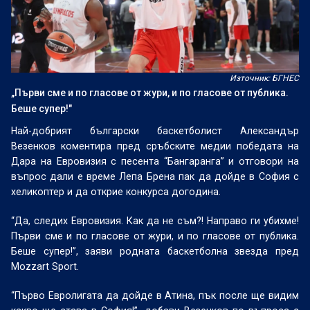
Източник: БГНЕС
„Първи сме и по гласове от жури, и по гласове от публика.
Беше супер!"
Най-добрият български баскетболист Александър
Везенков коментира пред сръбските медии победата на
Дара на Евровизия с песента “Бангаранга” и отговори на
въпрос дали е време Лепа Брена пак да дойде в София с
хеликоптер и да открие конкурса догодина.
“Да, следих Евровизия. Как да не съм?! Направо ги убихме!
Първи сме и по гласове от жури, и по гласове от публика.
Беше супер!”, заяви родната баскетболна звезда пред
Mozzart Sport.
“Първо Евролигата да дойде в Атина, пък после ще видим