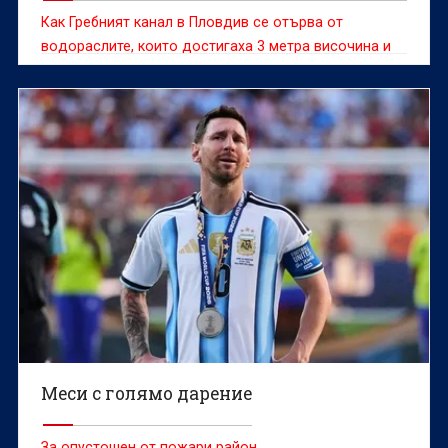
Как Гребният канал в Пловдив се отърва от
водораслите, които достигаха 3 метра височина и
пречеха на гребците?
Меси с голямо дарение
За опустошен от пожари район