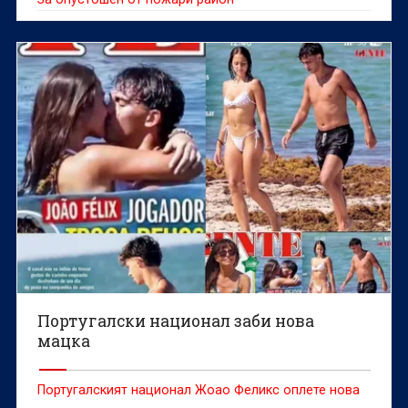
Португалски национал заби нова
мацка
Португалският национал Жоао Феликс оплете нова