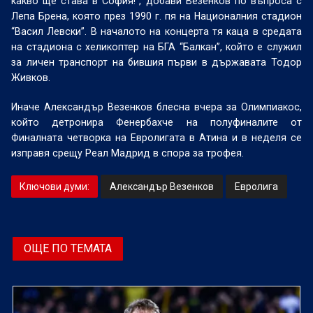
какво ще става в София!”, добави Везенков по въпроса с
Лепа Брена, която през 1990 г. пя на Националния стадион
“Васил Левски”. В началото на концерта тя каца в средата
на стадиона с хеликоптер на БГА “Балкан”, който е служил
за личен транспорт на бившия първи в държавата Тодор
Живков.
Иначе Александър Везенков блесна вчера за Олимпиакос,
който детронира Фенербахче на полуфиналите от
Финалната четворка на Евролигата в Атина и в неделя се
изправя срещу Реал Мадрид в спора за трофея.
Ключови думи:
Александър Везенков
Евролига
ОЩЕ ПО ТЕМАТА