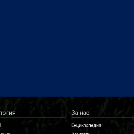
логия
За нас
4
Енциклопедия