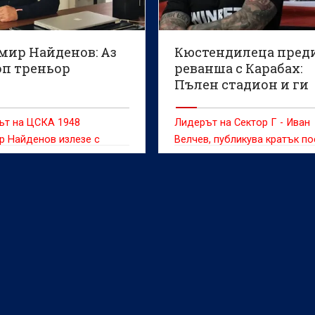
мир Найденов: Аз
Кюстендилеца пред
оп треньор
реванша с Карабах:
Пълен стадион и ги
пращаме да спят!
ът на ЦСКА 1948
Лидерът на Сектор Г - Иван
р Найденов излезе с
Велчев, публикува кратък по
ия във "Фейсбук", след
след нулевото равенство м
рвените" от победиха
Карабах и ЦСКА в Баку сно
аца) с 2:1