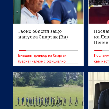
Гьоко обясни защо
Посла
напуска Спартак (Вн)
на Ле
Пенев
Бившият треньор на Спартак
Послание
(Варна) излезе с официално
към наст
обръщение към феновете
София Л
социални