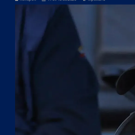
БГ Футбол:
Официално: Спартак Варна
БГ Футбол:
Левски се размина с гола