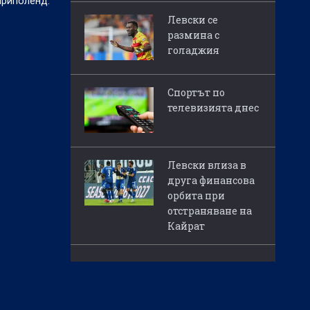
Приполенд.
Левски се
размина с
голаджия
Спортът по
телевизията днес
Левски влиза в
друга финансова
орбита при
отстраняване на
Кайрат