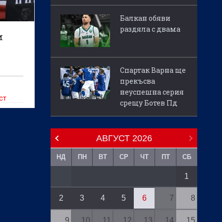
Балкан обяви
раздяла с двама
и
Спартак Варна ще
прекъсва
неуспешна серия
ст
срещу Ботев Пд
ежду
щи
АВГУСТ
2026
НД
ПН
ВТ
СР
ЧТ
ПТ
СБ
1
2
3
4
5
6
7
8
9
10
11
12
13
14
15