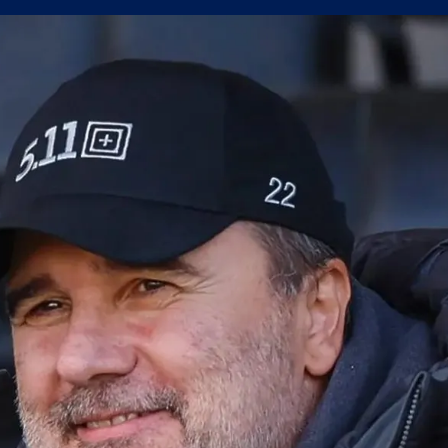
 продаде звездата си
джия