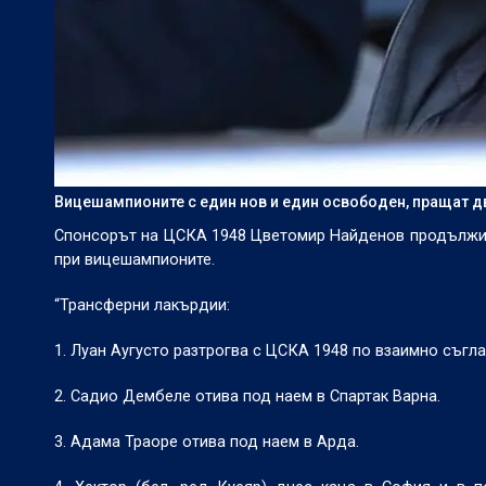
Вицешампионите с един нов и един освободен, пращат 
Спонсорът на ЦСКА 1948 Цветомир Найденов продължи д
при вицешампионите.
“Трансферни лакърдии:
1. Луан Аугусто разтрогва с ЦСКА 1948 по взаимно съгла
2. Садио Дембеле отива под наем в Спартак Варна.
3. Адама Траоре отива под наем в Арда.