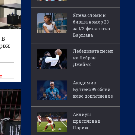
Янева сломи и
бивша номер 23
за 1/2-финал във
Варшава
 В
ерви
Лебедовата песен
на Леброн
Джеймс
с
Академик
а
Бултекс 99 обяви
ново попълнение
Аклиуш
пристигна в
Париж