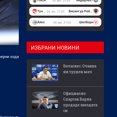
ПАОК
Андерлехт
06 авг, 20:45
Тун
Висингур Рейкявик
06 авг, 21:00
Аякс
Шелборн
06 авг, 21:00
ИЗБРАНИ НОВИНИ
ферни хода
Веласкес: Очаква
ни труден мач
Официално:
Спартак Варна
продаде звездата
си