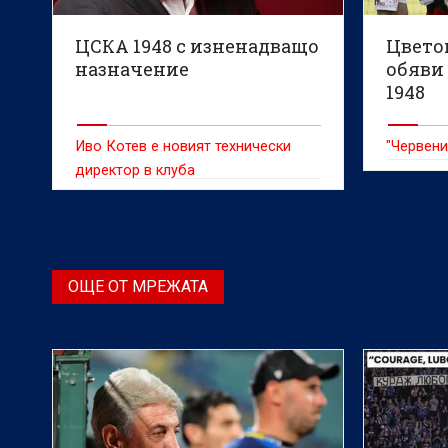
ЦСКА 1948 с изненадващо
Цвето
назначение
обяви
1948
Иво Котев е новият технически
"Червени
директор в клуба
ОЩЕ ОТ МРЕЖАТА