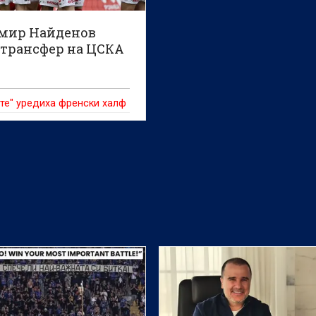
мир Найденов
 трансфер на ЦСКА
те" уредиха френски халф