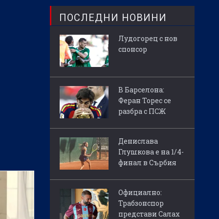
ПОСЛЕДНИ НОВИНИ
Лудогорец с нов
спонсор
В Барселона:
Феран Торес се
разбра с ПСЖ
Денислава
Глушкова е на 1/4-
финал в Сърбия
Официално:
Трабзонспор
представи Салах