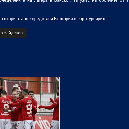
понеделник е на лагера в Банско… за ужас на броячите от 
за втори път ще представя България в евротурнирите.
р Найденов