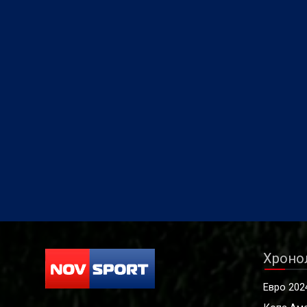
Хроно
Евро 202