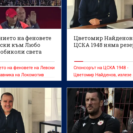
нието на феновете
Цветомир Найденов:
вски към Любо
ЦСКА 1948 няма рез
 обиколи света
то на феновете на Левски
Спонсорът на ЦСКА 1948 -
авника на Локомотив
Цветомир Найденов, излезе 
юбослав Пенев трогна
коментар по повод снощнат
те мрежи.
домакинска победа с 2:1
над Ботев (Враца).