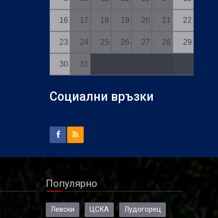
16
17
18
19
20
21
22
23
24
25
26
27
28
29
30
31
Социални връзки
Популярно
Левски
ЦСКА
Лудогорец