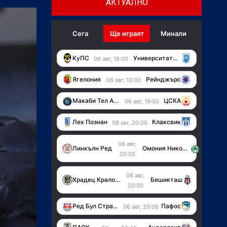
АКТУАЛНО
Сега
Ще играят
Минали
KуПС
Университатя (Крайова)
06 авг, 18:00
Ягелония
Рейнджърс
06 авг, 19:00
Макаби Тел Авив
ЦСКА
06 авг, 19:00
Лех Познан
Клаксвик
06 авг, 20:00
06 авг,
Линкълн Ред
Омония Никозия
20:00
06 авг,
Храдец Кралове
Бешикташ
20:00
Ред Бул Страсбург
Пафос
06 авг, 20:00