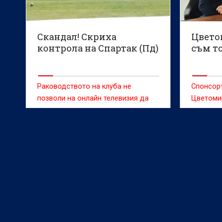
Скандал! Скриха
Цвето
контрола на Спартак (Пд)
съм т
Раководството на клуба не
Спонсор
позволи на онлайн телевизия да
Цветоми
излъчи срещата със Загорец
публикац
(Нова Загора)
като "че
Ботев (Вр