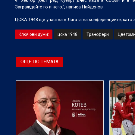
4. Хектор (бел. ред Куеяр) днес каца в София и в 
Заграждайте го и него.”, написа Найденов.
ЦСКА 1948 ще участва в Лигата на конференциите, като 
Ключови думи:
цска 1948
Трансфери
Цветоми
ОЩЕ ПО ТЕМАТА