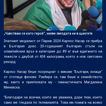
„Чувствам се като герой“, заяви звездата ни в щангите
Златният медалист от Париж 2024 Карлос Насар се прибра
в България днес. 20-годишният българин стъпи на
олимпийския връх в категория до 89 кг във вдигането на
тежести с двубой от 404 килограма, което е нов световен
рекорд.
Карлос Насар беше посрещнат с викове "Българи, юнаци"
от стотици фенове. Разбира се, там беше и семейството
му, както и приятелката му - гимнастичката Магдалина
Миневска.
"Благодаря на всички, които ме уважиха, дори тези, които
само ме гледаха по телевизията. Това ми помага на всяко