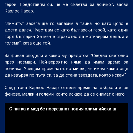
герой. Представям си, че ме съветва за всичко.", заяви
Карлос Насар.
"Лимитът засега ще го запазим в тайна, но като цяло е
доста далеч. Чувствам се като български герой, като един
горд българин. За мен е страхотно да мотивирам деца, а и
големи", каза още той.
За финал сподели и какво му предстои: "Следва световно
през ноември. Най-вероятно няма да имам време за
почивка. Усещам промяната, но мисля, че имам какво още
да извървя по пътя си, за да стана звездата, която искам"
След това Карлос Насар отдели време на събралите се
фенове, малки и големи, които искаха да се снимат с него.