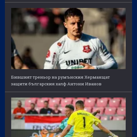
Бившият треньор на румънския Херманщат
защити българския халф Антони Иванов