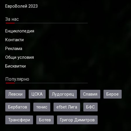
ЕвроВолей 2023
За нас
Енциклопедия
Контакти
Реклама
Общи условия
Бисквитки
Популярно
Левски
ЦСКА
Лудогорец
Славия
Берое
Бербатов
тенис
efbet Лига
БФС
Трансфери
Ботев
Григор Димитров