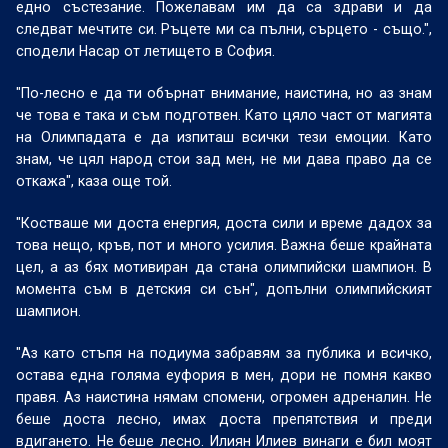
едно състезание. Пожелавам им да са здрави и да
следват мечтите си. Ръцете ми са пълни, сърцето - също.",
сподели Насар от летището в София.
"По-лесно е да ти обърнат внимание, наистина, но аз знам
че това е така и съм подготвен. Като цяло част от магията
на Олимпадата е да изпиташ всички тези емоции. Като
знам, че цял народ стои зад мен, не ми дава право да се
откажа", каза още той.
"Костваше ми доста енергия, доста сили и време дадох за
това нещо, кръв, пот и много усилия. Важна беше крайната
цел, а аз бях мотивиран да стана олимпийски шампион. В
момента съм в детския си сън", допълни олимпийският
шампион.
"Аз като стъпя на подиума забравям за публика и всичко,
остава една голяма еуфория в мен, дори не помня какво
правя. Аз наистина нямам спомени, огромен адреналин. Не
беше доста лесно, имах доста препятствия и преди
вдигането. Не беше лесно. Илиян Илиев винаги е бил моят