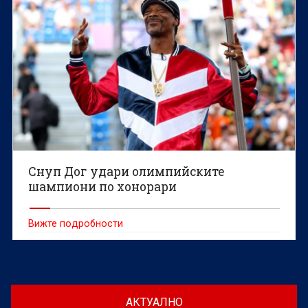
Снуп Дог удари олимпийските
шампиони по хонорари
Вижте подробности
АКТУАЛНО