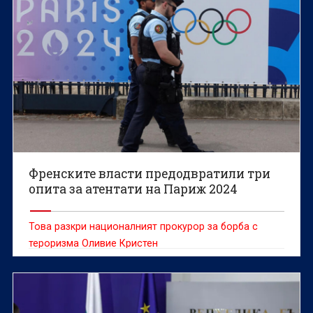
Френските власти предодвратили три
опита за атентати на Париж 2024
Това разкри националният прокурор за борба с
тероризма Оливие Кристен