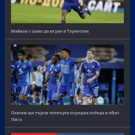
Майкон с шанс да играе в Туркестан
Левски ще търси четвърта поредна победа в efbet
Лига