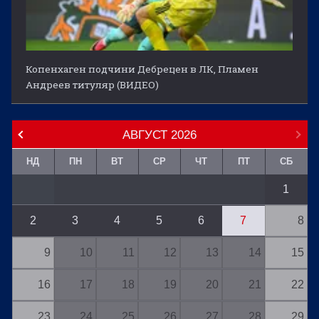
Копенхаген подчини Дебрецен в ЛК, Пламен
Андреев титуляр (ВИДЕО)
АВГУСТ
2026
НД
ПН
ВТ
СР
ЧТ
ПТ
СБ
1
2
3
4
5
6
7
8
9
10
11
12
13
14
15
16
17
18
19
20
21
22
23
24
25
26
27
28
29