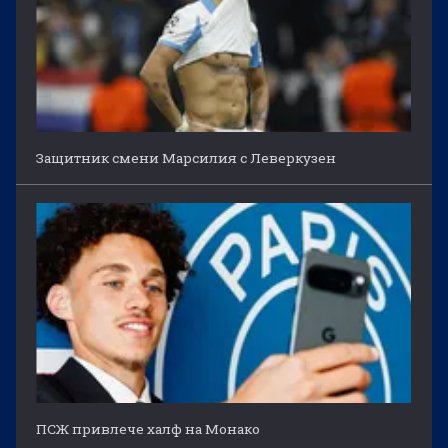
Защитник смени Марсилия с Леверкузен
ПСЖ привлече халф на Монако