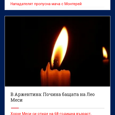
Нападателят пропусна мача с Монтерей
В Аржентина: Почина бащата на Лео
Меси
Хорхе Меси си отиде на 68-годишна възраст,