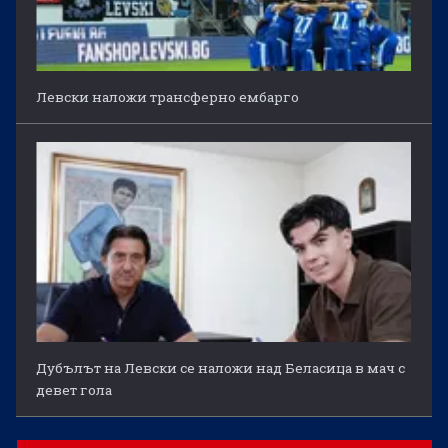
Левски наложи трансферно ембарго
Дубълът на Левски се наложи над Беласица в мач с
девет гола