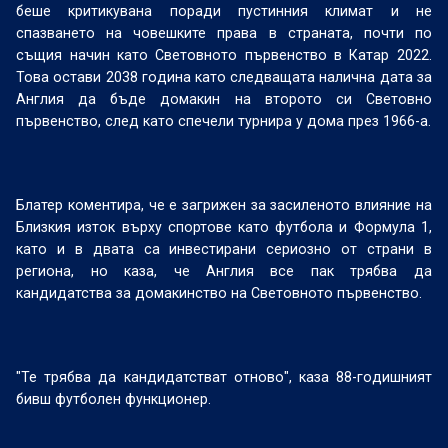
беше критикувана поради пустинния климат и не
спазването на човешките права в страната, почти по
същия начин като Световното първенство в Катар 2022.
Това остави 2038 година като следващата налична дата за
Англия да бъде домакин на второто си Световно
първенство, след като спечели турнира у дома през 1966-а.
Блатер коментира, че е загрижен за засиленото влияние на
Близкия изток върху спортове като футбола и Формула 1,
като и в двата са инвестирани сериозно от страни в
региона, но каза, че Англия все пак трябва да
кандидатства за домакинство на Световното първенство.
"Те трябва да кандидатстват отново", каза 88-годишният
бивш футболен функционер.