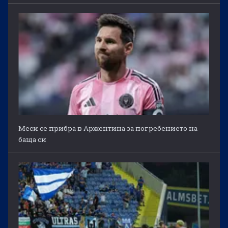
Меси се прибра в Аржентина за погребението на
баща си