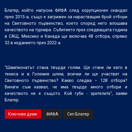
Блатер, който напусна ФИФА след корупционен скандал
през 2015-а, също е загрижен за нарастващия брой отбори
на Световното първенство, което според него влошава
качеството на турнира. Събитието през следващата година
в САЩ, Мексико и Канада ще включва 48 отбора, спрямо
32 в изданието през 2022-а.
"Шампионатът стана твърде голям. Ще стане ли като в
тениса и в Големия шлем, всички ли ще участват на
Световното първенство? Какво следва – 128 отбора?
Винаги съм казвал, че има твърде много отбори и
качеството не е същото. Кой губи - зрителите", заяви
Блатер.
Ключови думи:
ФИФА
Сеп Блатер