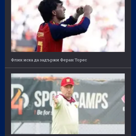
Флик иска да задържи Феран Торес