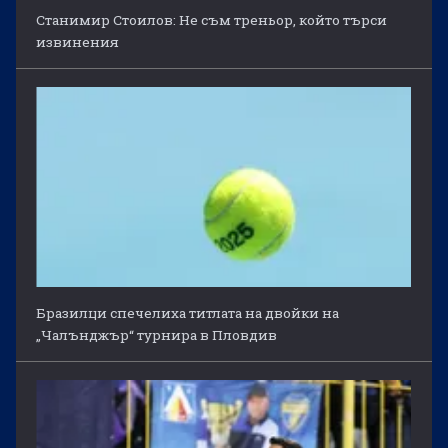
Станимир Стоилов: Не съм треньор, който търси
извинения
Бразилци спечелиха титлата на двойки на
„Чалънджър“ турнира в Пловдив