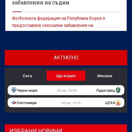
забавления на съдии
Футболната федерация на Република Корея е
предоставяла сексуални забавления на
чуждестранни съдии между 2011 и 2012 г., съобщи
информационната агенция Yonhap, позовавайки се
на одитен доклад.
АКТУАЛНО
Сега
Ще играят
Минали
Черно море
Лудогорец
09 авг, 19:00
Септември
ЦСКА
09 авг, 21:15
ИЗБРАНИ НОВИНИ