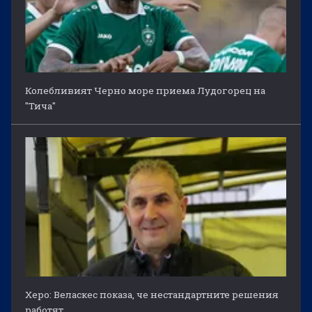
Колебливият Черно море приема Лудогорец на
"Тича"
Херо: Веласкес показа, че нестандартните решения
работят