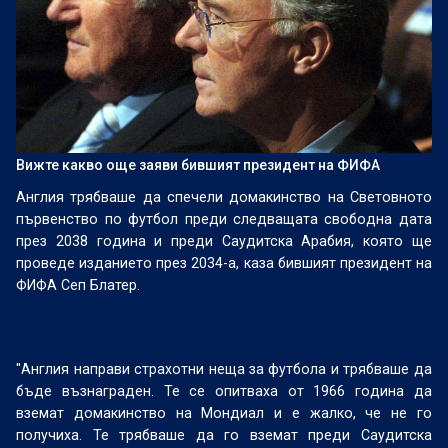
Вижте какво още заяви бившият президент на ФИФА
Англия трябваше да спечели домакинство на Световното
първенство по футбол преди следващата свободна дата
през 2038 година и преди Саудитска Арабия, която ще
проведе изданието през 2034-а, каза бившият президент на
ФИФА Сеп Блатер.
"Англия направи страхотни неща за футбола и трябваше да
бъде възнаграден. Те се опитваха от 1966 година да
вземат домакинство на Мондиал и е жалко, че не го
получиха. Те трябваше да го вземат преди Саудитска