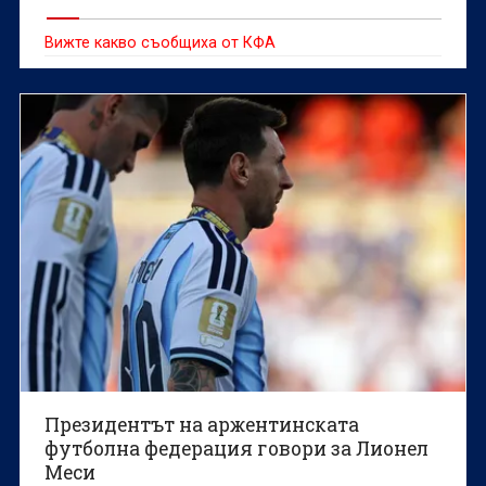
Вижте какво съобщиха от КФА
Президентът на аржентинската
футболна федерация говори за Лионел
Меси