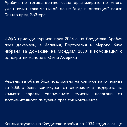
Арабия, но тогава всичко беше организирано по много
умен начин, така че никой да не бъде в опозиция", заяви
Блатер пред Ройтерс.
ФИФА присъди турнира през 2034-а на Саудитска Арабия
през декември, а Испания, Португалия и Мароко бяха
избрани за домакини на Мондиал 2030 в комбинация с
еднократни мачове в Южна Америка.
Решенията обаче бяха подложени на критики, като планът
за 2030-а беше критикуван от активисти в подкрепа на
климата заради увеличените емисии, налагани от
допълнителното пътуване през три континента.
Кандидатурата на Саудитска Арабия за 2034 година също