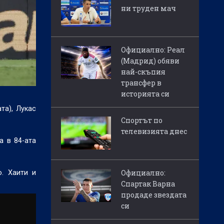
ни труден мач
Официално: Реал
(Мадрид) обяви
най-скъпия
трансфер в
историята си
та), Лукас
Спортът по
телевизията днес
а в 84-ата
Официално:
. Хаити и
Спартак Варна
продаде звездата
си