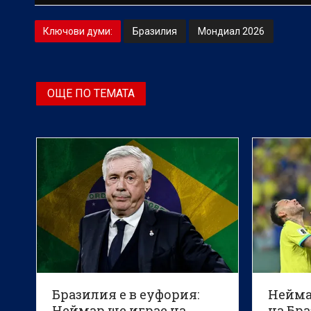
Ключови думи:
Бразилия
Мондиал 2026
ОЩЕ ПО ТЕМАТА
Бразилия е в еуфория:
Нейма
Неймар ще играе на
на Бр