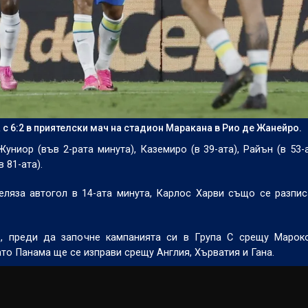
 6:2 в приятелски мач на стадион Маракана в Рио де Жанейро.
ниор (във 2-рата минута), Каземиро (в 39-ата), Райън (в 53-а
в 81-ата).
ляза автогол в 14-ата минута, Карлос Харви също се разпис
д, преди да започне кампанията си в Група C срещу Мароко
ато Панама ще се изправи срещу Англия, Хърватия и Гана.