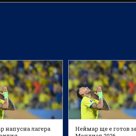
р напусна лагера
Неймар ще е готов з
азилия
Мондиал 2026