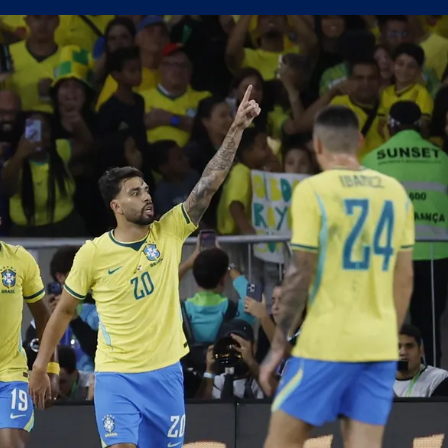
н мач
(Мадрид) обяви най-скъпия трансфер в историята си