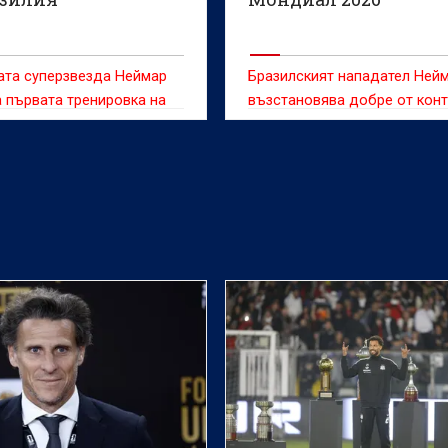
ата суперзвезда Неймар
Бразилският нападател Ней
 първата тренировка на
възстановява добре от конт
ния отбор на Бразилия
на прасеца и дори може да
ндиал 2026, за да
на разположение за първия 
 през медицински
Световното първенство
, поставяйки участието му
следващия месец, каза тре
варата Северна Америка
на Селесао Карло Анчелоти.
едващия месец под
, съобщава Ройтерс.