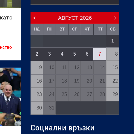
като
АВГУСТ
2026
НД
ПН
ВТ
СР
ЧТ
ПТ
СБ
1
енство
2
3
4
5
6
7
8
9
10
11
12
13
14
15
то се
гранд
16
17
18
19
20
21
22
23
24
25
26
27
28
29
30
31
Социални връзки