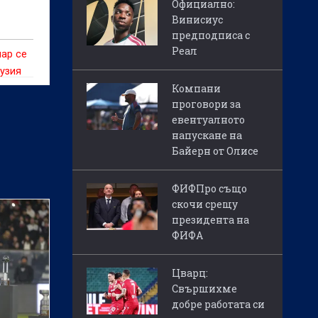
Официално:
Винисиус
предподписа с
Реал
мар се
узия
Компани
 бъде
проговори за
мач от
евентуалното
напускане на
ньорът
Байерн от Олисе
ФИФПро също
скочи срещу
президента на
ФИФА
Цварц:
Свършихме
добре работата си