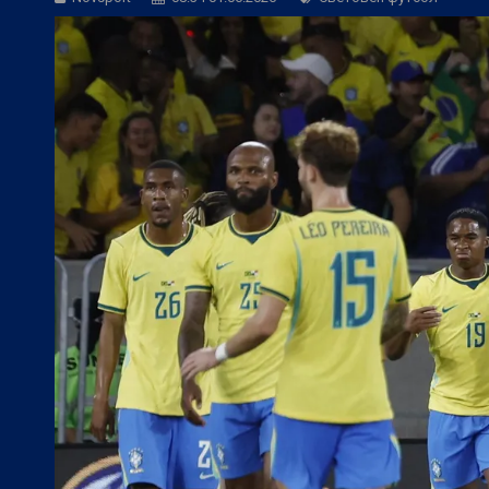
БГ Футбол:
Веласкес: Очаква ни труде
Европейски футбол:
Официално: Реал 