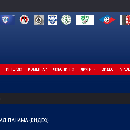
ИНТЕРВЮ
КОМЕНТАР
ЛЮБОПИТНО
ВИДЕО
МРЕЖ
ДРУГИ
ес
 продаде звездата си
АД ПАНАМА (ВИДЕО)
СКА смачка Макаби с 3:0! (ВИДЕО)