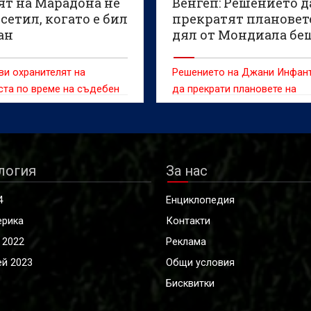
ят на Марадона не
Венгеп: Решението д
осетил, когато е бил
прекратят плановет
ан
дял от Мондиала бе
наложително
ви охранителят на
Решението на Джани Инфан
ста по време на съдебен
да прекрати плановете на
Международната футболна
асоциация (ФИФА) за прода
маркетингови дялове на св
първенства "бе напълно
логия
За нас
наложително и отвъд въпрос
категоричен е легендарният
4
Енциклопедия
треньор Арсен Венгер.
ерика
Контакти
 2022
Реклама
й 2023
Общи условия
Бисквитки