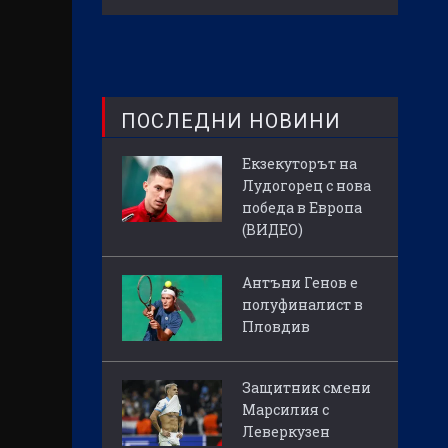
ПОСЛЕДНИ НОВИНИ
Екзекуторът на
Лудогорец с нова
победа в Европа
(ВИДЕО)
Антъни Генов е
полуфиналист в
Пловдив
Защитник смени
Марсилия с
Леверкузен