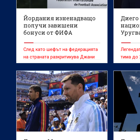
Йордания изненадващо
Диего
получи завишени
нацио
бонуси от ФИФА
Уругв
След като шефът на федерацията
Легендат
на страната разкритикува Джани
тима до 
Инфантино