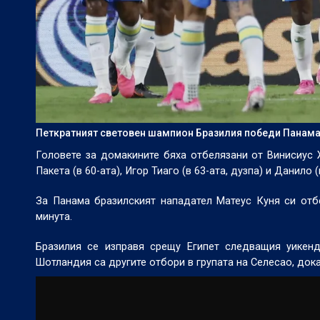
Петкратният световен шампион Бразилия победи Панама с
Головете за домакините бяха отбелязани от Винисиус Жу
Пакета (в 60-ата), Игор Тиаго (в 63-ата, дузпа) и Данило (
За Панама бразилският нападател Матеус Куня си отбе
минута.
Бразилия се изправя срещу Египет следващия уикен
Шотландия са другите отбори в групата на Селесао, док