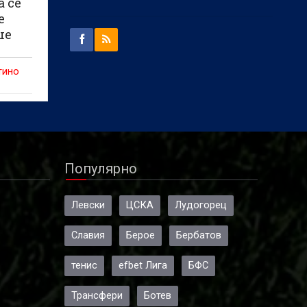
а се
е
ше
тино
жба на
етовни
Популярно
",
Левски
ЦСКА
Лудогорец
Славия
Берое
Бербатов
тенис
efbet Лига
БФС
Трансфери
Ботев