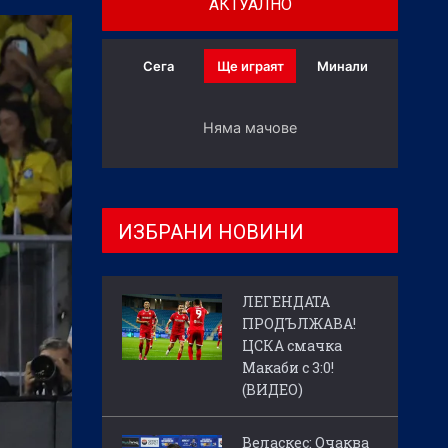
АКТУАЛНО
Сега
Ще играят
Минали
Няма мачове
ИЗБРАНИ НОВИНИ
ЛЕГЕНДАТА
ПРОДЪЛЖАВА!
ЦСКА смачка
Макаби с 3:0!
(ВИДЕО)
Веласкес: Очаква