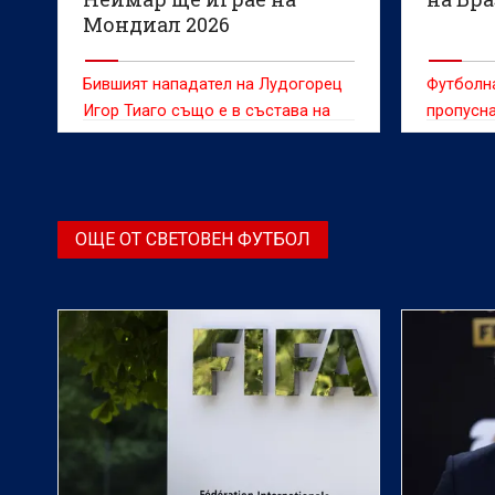
Мондиал 2026
Бившият нападател на Лудогорец
Футболн
Игор Тиаго също е в състава на
пропусна
“Селесао”
национал
преди Мо
премине
прегледи
ОЩЕ ОТ СВЕТОВЕН ФУТБОЛ
в надпре
през сл
съмнение