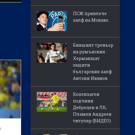
ПСЖ привлече
халф на Монако
Бившият треньор
на румънския
Херманщат
защити
българския халф
Антони Иванов
Копенхаген
подчини
Дебрецен в ЛК,
Пламен Андреев
титуляр (ВИДЕО)
а