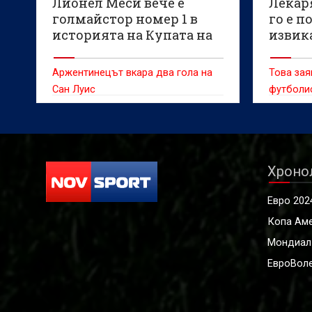
Лионел Меси вече е
Лекар
голмайстор номер 1 в
го е п
историята на Купата на
извик
лигата в САЩ
Аржентинецът вкара два гола на
Това зая
Сан Луис
футболи
процес
Хроно
Евро 202
Копа Ам
Мондиал
ЕвроВоле