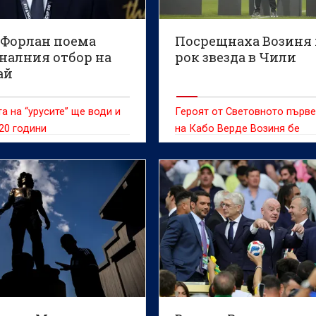
 Форлан поема
Посрещнаха Возиня 
налния отбор на
рок звезда в Чили
ай
а на “урусите” ще води и
Героят от Световното първ
20 години
на Кабо Верде Возиня бе
посрещнат с грандиозно
тържество в сряда, след ка
присъедини към чилийския 
Коло Коло, предаде ДПА.