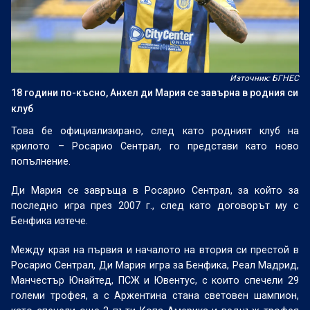
Източник: БГНЕС
18 години по-късно, Анхел ди Мария се завърна в родния си
клуб
Това бе официализирано, след като родният клуб на
крилото – Росарио Сентрал, го представи като ново
попълнение.
Ди Мария се завръща в Росарио Сентрал, за който за
последно игра през 2007 г., след като договорът му с
Бенфика изтече.
Между края на първия и началото на втория си престой в
Росарио Сентрал, Ди Мария игра за Бенфика, Реал Мадрид,
Манчестър Юнайтед, ПСЖ и Ювентус, с които спечели 29
големи трофея, а с Аржентина стана световен шампион,