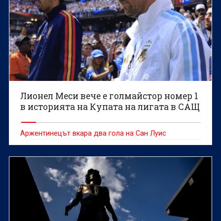
Лионел Меси вече е голмайстор номер 1
в историята на Купата на лигата в САЩ
Аржентинецът вкара два гола на Сан Луис