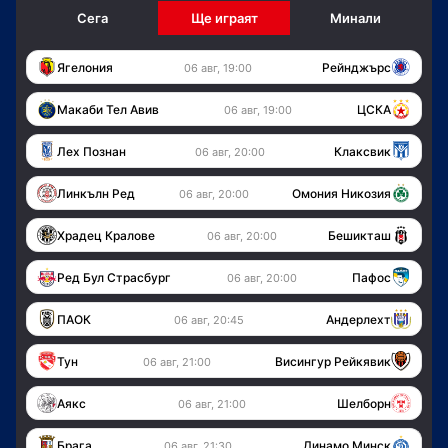
Сега
Ще играят
Минали
Ягелония
Рейнджърс
06 авг, 19:00
Макаби Тел Авив
ЦСКА
06 авг, 19:00
Лех Познан
Клаксвик
06 авг, 20:00
Линкълн Ред
Омония Никозия
06 авг, 20:00
Храдец Кралове
Бешикташ
06 авг, 20:00
Ред Бул Страсбург
Пафос
06 авг, 20:00
ПАОК
Андерлехт
06 авг, 20:45
Тун
Висингур Рейкявик
06 авг, 21:00
Аякс
Шелборн
06 авг, 21:00
Брага
Динамо Минск
06 авг, 21:30