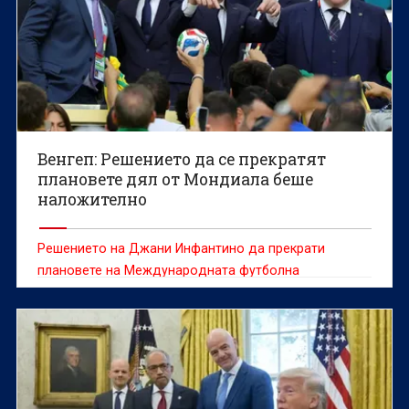
Венгеп: Решението да се прекратят
плановете дял от Мондиала беше
наложително
Решението на Джани Инфантино да прекрати
плановете на Международната футболна
асоциация (ФИФА) за продажба на маркетингови
дялове на световни първенства "бе напълно
наложително и отвъд въпрос", категоричен е
легендарният треньор Арсен Венгер.