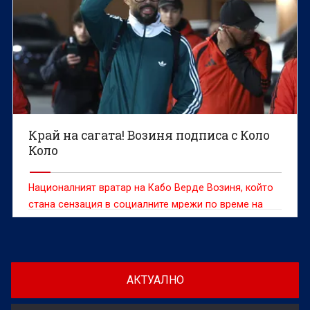
Край на сагата! Возиня подписа с Коло
Коло
Националният вратар на Кабо Верде Возиня, който
стана сензация в социалните мрежи по време на
Световното първенство по футбол, подписа с тима
на Коло Коло, обявиха от чилийския клуб.
АКТУАЛНО