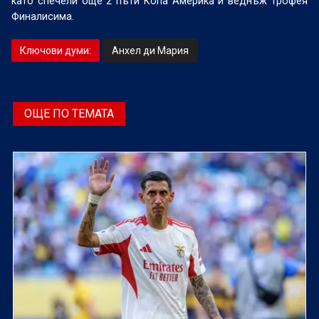
като спечели още 2 пъти Копа Америка и веднъж трофея
Финалисима.
Ключови думи:
Анхел ди Мария
ОЩЕ ПО ТЕМАТА