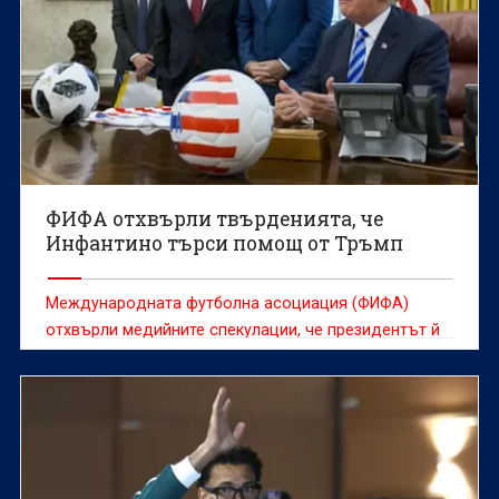
ФИФА отхвърли твърденията, че
Инфантино търси помощ от Тръмп
Международната футболна асоциация (ФИФА)
отхвърли медийните спекулации, че президентът й
Джани Инфантино търси помощ от американския
държавен глава Доналд Тръмп в опит да спаси
поста си.