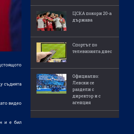
ЦСКА покори 20-а
държава
Спортът по
телевизията днес
дстоящото
Официално:
Левски се
щу съдията
раздели с
директор и с
агенция
като видео
н и е бил