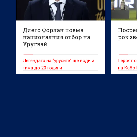
Световно
съобщав
Диего Форлан поема
Посре
националния отбор на
рок зв
Уругвай
Легендата на “урусите” ще води и
Героят о
тима до 20 години
на Кабо 
посрещн
тържеств
присъед
Коло Ко