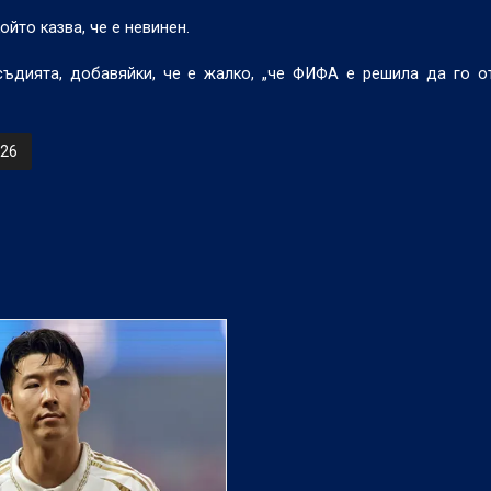
йто казва, че е невинен.
съдията, добавяйки, че е жалко, „че ФИФА е решила да го о
26