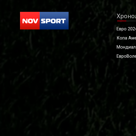
Хроно
Евро 202
Копа Ам
Мондиал
ЕвроВоле