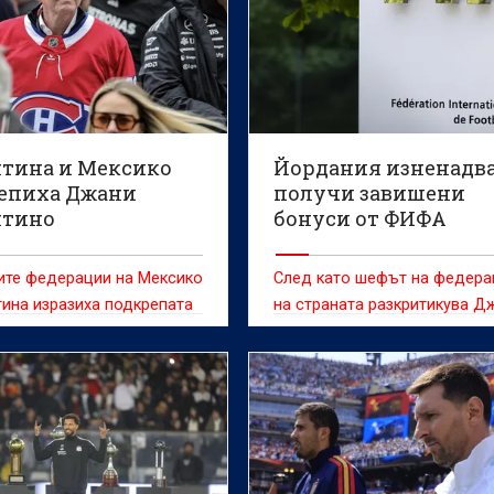
тина и Мексико
Йордания изненадв
епиха Джани
получи завишени
тино
бонуси от ФИФА
ите федерации на Мексико
След като шефът на федера
ина изразиха подкрепата
на страната разкритикува Д
резидента на ФИФА Джани
Инфантино
о в момент, в който
 световния футбол е
 пред остри критики
ече оттегленото
ение за продажба на част
вските права за