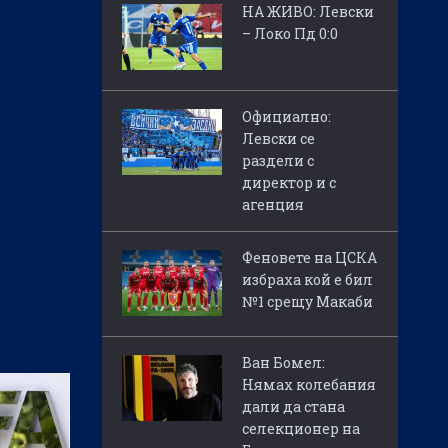
НА ЖИВО: Левски
– Локо Пд 0:0
Официално:
Левски се
раздели с
директор и с
агенция
Феновете на ЦСКА
избраха кой е бил
№1 срещу Макаби
Ван Бомел:
Нямах колебания
дали да стана
селекционер на