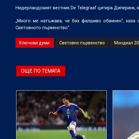
Нидерландският вестник De Telegraaf цитира Диперинк, ко
„Много ме натъжава, че бях фалшиво обвинен“, каза 
Световното първенство“.
Ключови думи:
Световно първенство
Мондиал 20
ОЩЕ ПО ТЕМАТА