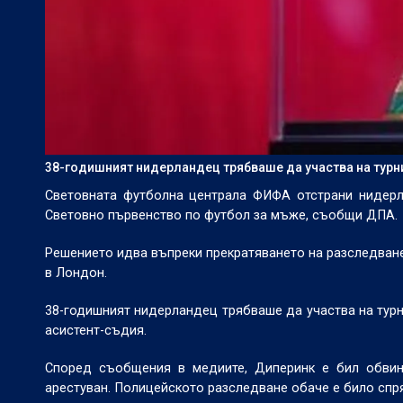
38-годишният нидерландец трябваше да участва на турн
Световната футболна централа ФИФА отстрани нидер
Световно първенство по футбол за мъже, съобщи ДПА.
Решението идва въпреки прекратяването на разследванe
в Лондон.
38-годишният нидерландец трябваше да участва на тур
асистент-съдия.
Според съобщения в медиите, Диперинк е бил обвин
арестуван. Полицейското разследване обаче е било спр