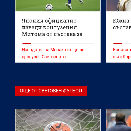
Япония официално
Южна 
извади контузения
състав
Митома от състава за
Мондиал 2026
Нападател на Монако също ще
Капитан
пропусне Световното
съотбор
е в съст
ОЩЕ ОТ СВЕТОВЕН ФУТБОЛ