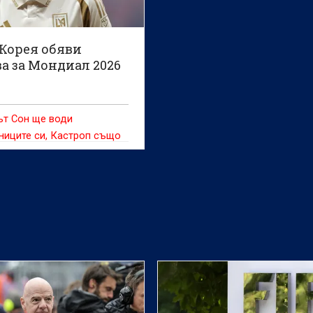
Корея обяви
а за Мондиал 2026
ът Сон ще води
ниците си, Кастроп също
ава