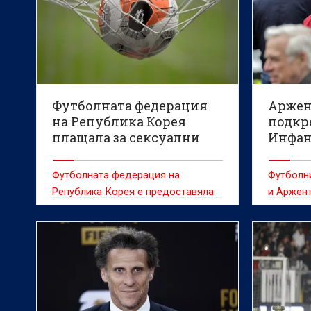
Футболната федерация
Аржен
на Република Корея
подкр
плащала за сексуални
Инфан
забавления на съдии
Футболната федерация на
Футболн
Република Корея е предоставяла
и Аржент
сексуални забавления на
си за п
чуждестранни съдии между 2011 и
Инфантин
2012 г., съобщи информационната
шефът на
агенция Yonhap, позовавайки се на
изправен
одитен доклад.
заради в
предлож
от търго