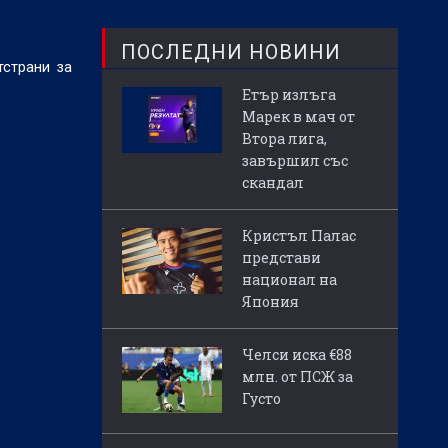
ПОСЛЕДНИ НОВИНИ
тстрани за
Етър излъга
Марек в мач от
Втора лига,
завършил със
скандал
Кристъл Палас
представи
национал на
Япония
Челси иска €88
млн. от ПСЖ за
Густо