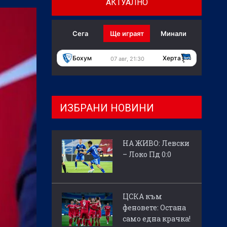
АКТУАЛНО
Сега
Ще играят
Минали
Бохум
Херта
07 авг, 21:30
ИЗБРАНИ НОВИНИ
НА ЖИВО: Левски
– Локо Пд 0:0
ЦСКА към
феновете: Остана
само една крачка!