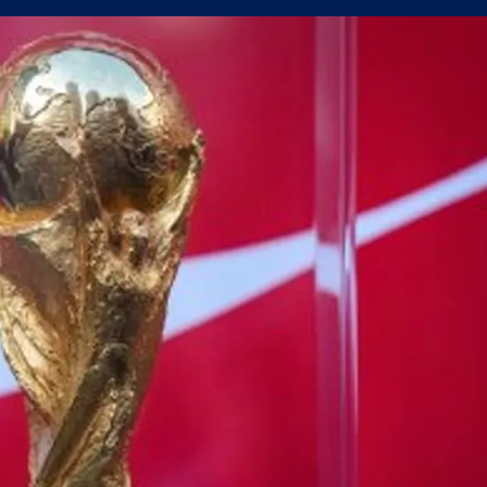
а само една крачка!
а