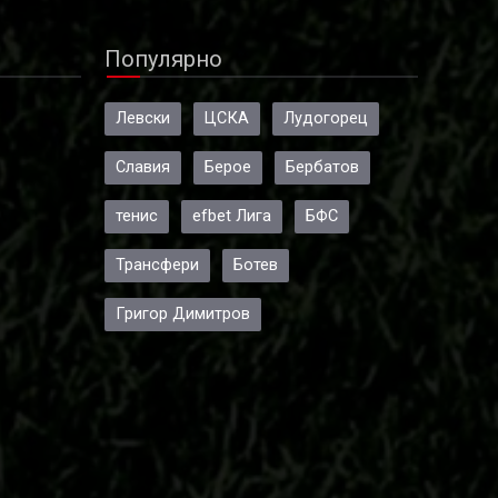
Популярно
Левски
ЦСКА
Лудогорец
Славия
Берое
Бербатов
тенис
efbet Лига
БФС
Трансфери
Ботев
Григор Димитров