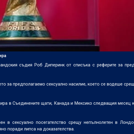
ира
ландския съдия Роб Диперинк от списъка с реферите за пре
то за предполагаемо сексуално насилие, което се водеше сре
нира в Съединените щати, Канада и Мексико следващия месец 
ен в сексуално посегателство срещу непълнолетен в Лондо
яно поради липса на доказателства.