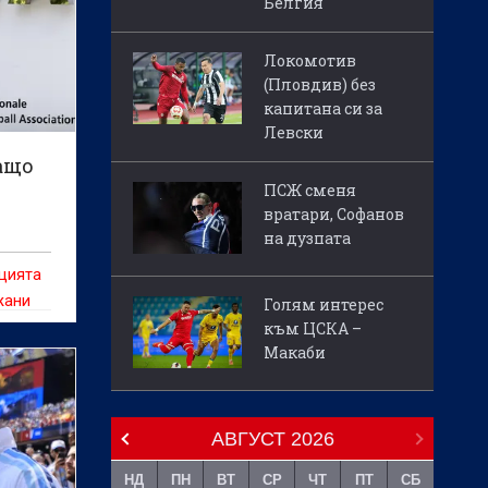
Белгия
Локомотив
(Пловдив) без
капитана си за
Левски
ащо
ПСЖ сменя
вратари, Софанов
на дузпата
цията
жани
Голям интерес
към ЦСКА –
Макаби
АВГУСТ
2026
НД
ПН
ВТ
СР
ЧТ
ПТ
СБ