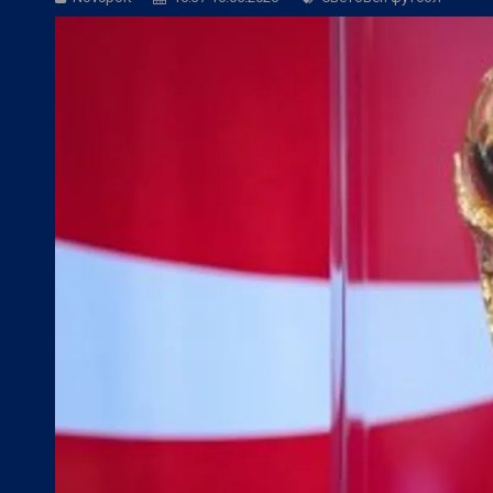
БГ Футбол:
ЦСКА към феновете: Остан
БГ Футбол:
ЦСКА покори 20-а държав