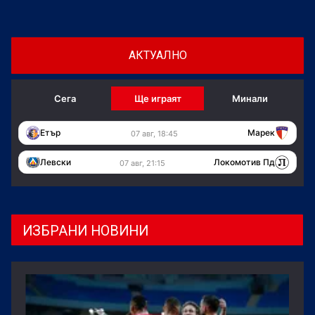
АКТУАЛНО
Сега
Ще играят
Минали
Етър
Марек
07 авг, 18:45
Левски
Локомотив Пд
07 авг, 21:15
ИЗБРАНИ НОВИНИ