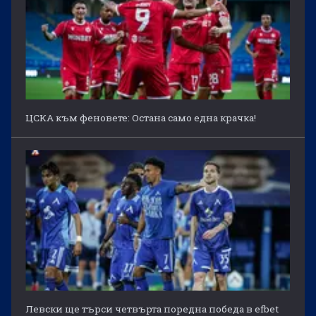
ЦСКА към феновете: Остана само една крачка!
Левски ще търси четвърта поредна победа в efbet