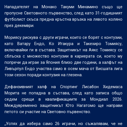
Нападателят на Монако Такуми Минамино също ще
пропусне Световното първенство, след като 31-годишният
футболист скъса предна кръстна връзка на лявото коляно
през декември.
Мориясу рискува с други играчи, които се борят с контузии,
като Ватару Ендо, Ко Итакура и Такехиро Томиясу,
включвайки ги в състава. Защитникът на Аякс Томиясу се
сблъска с множество контузии в кариерата си, което му
попречи да играе за Япония близо две години, а халфът на
Ливърпул Ендо участва само в осем мача от Висшата лига
този сезон поради контузия на глезена.
Дефанзивният халф на Спортинг Лисабон Хидемаса
Морита не попадна в състава, след като записа общо
седем срещи в квалификациите за Мондиал 2026.
Междувременно защитникът Юто Нагатомо ще направи
петото си участие на Световно първенство.
„Успях да избера само 26 играчи, но съжалявам, че не