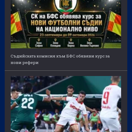
Съдийската комисия към БФС обявяви курс за
нови рефери