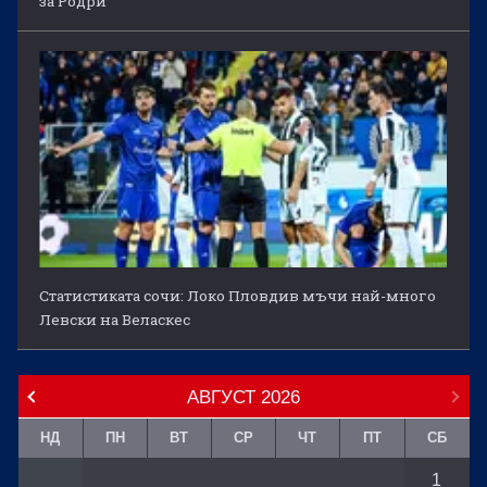
за Родри
Статистиката сочи: Локо Пловдив мъчи най-много
Левски на Веласкес
АВГУСТ
2026
НД
ПН
ВТ
СР
ЧТ
ПТ
СБ
1