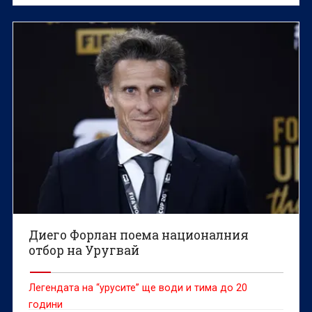
Диего Форлан поема националния
отбор на Уругвай
Легендата на “урусите” ще води и тима до 20
години