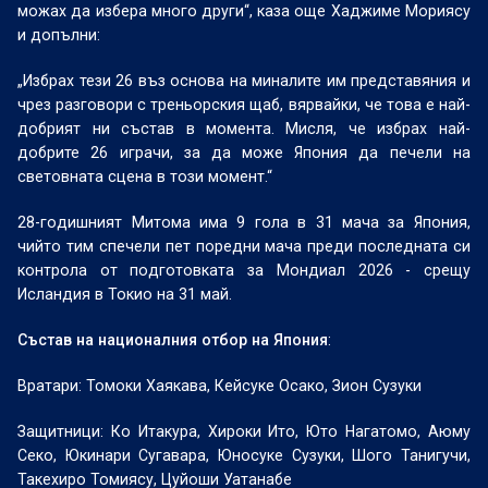
можах да избера много други“, каза още Хаджиме Мориясу
и допълни:
„Избрах тези 26 въз основа на миналите им представяния и
чрез разговори с треньорския щаб, вярвайки, че това е най-
добрият ни състав в момента. Мисля, че избрах най-
добрите 26 играчи, за да може Япония да печели на
световната сцена в този момент.“
28-годишният Митома има 9 гола в 31 мача за Япония,
чийто тим спечели пет поредни мача преди последната си
контрола от подготовката за Мондиал 2026 - срещу
Исландия в Токио на 31 май.
Състав на националния отбор на Япония
:
Вратари: Томоки Хаякава, Кейсуке Осако, Зион Сузуки
Защитници: Ко Итакура, Хироки Ито, Юто Нагатомо, Аюму
Секо, Юкинари Сугавара, Юносуке Сузуки, Шого Танигучи,
Такехиро Томиясу, Цуйоши Уатанабе