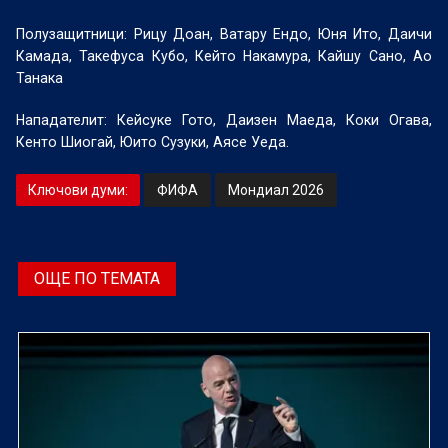
Полузащитници: Рицу Доан, Ватару Ендо, Юня Ито, Даичи
Камада, Такефуса Кубо, Кейто Накамура, Кайшу Сано, Ао
Танака
Нападателит: Кейсуке Гото, Даизен Маеда, Коки Огава,
Кенто Шиогай, Юито Сузуки, Аясе Уеда.
Ключови думи:
ФИФА
Мондиал 2026
ОЩЕ ПО ТЕМАТА