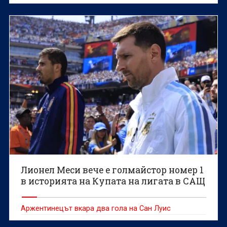
сряда, след като се присъедини към чилийския
гранд Коло Коло, предаде ДПА.
Лионел Меси вече е голмайстор номер 1
в историята на Купата на лигата в САЩ
Аржентинецът вкара два гола на Сан Луис