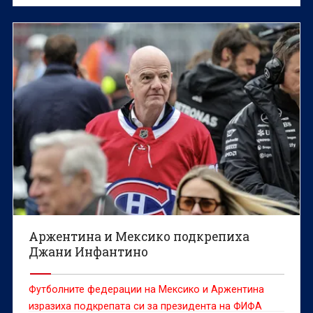
чуждестранни съдии между 2011 и 2012 г., съобщи
информационната агенция Yonhap, позовавайки се
на одитен доклад.
Аржентина и Мексико подкрепиха
Джани Инфантино
Футболните федерации на Мексико и Аржентина
изразиха подкрепата си за президента на ФИФА