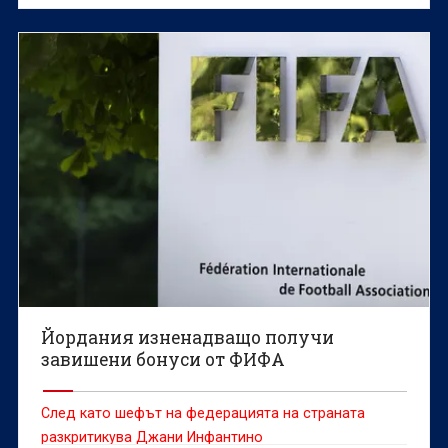
Джани Инфантино в момент, в който шефът на
световния футбол е изправен пред остри критики
заради вече оттегленото предложение за продажба
на част от търговските права за Световното
първенство, съобщава Ройтерс.
Йордания изненадващо получи
завишени бонуси от ФИФА
След като шефът на федерацията на страната
разкритикува Джани Инфантино