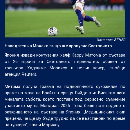
Източник: БГНЕС
Нападател на Монако също ще пропусне Световното
Япония извади контузения халф Каору Митома от състава
от 26 играчи за Световното първенство, обявен от
треньора Хаджиме Мориясу в петък вечер, съобщи
агенция Reuters.
Митома получи травма на подколянното сухожилие по
време на мача на Брайтън срещу Лийдс във Висшата лига
миналата събота, което постави под сериозно съмнение
участието му на Мондиал 2026. Това беше потвърдено с
разкриването на състава на Япония. „Медицинският екип
прецени, че ще му бъде трудно да се възстанови по време
на турнира“, заяви Мориясу.