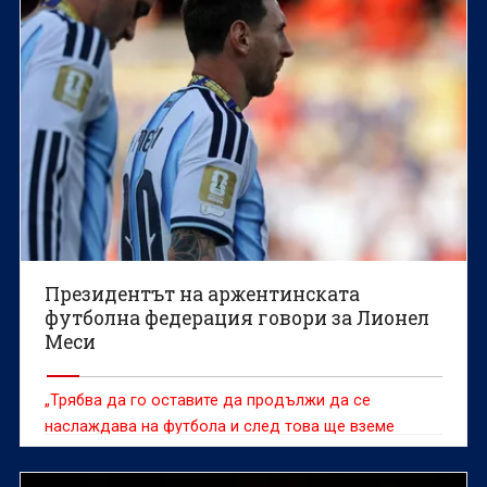
Президентът на аржентинската
футболна федерация говори за Лионел
Меси
„Трябва да го оставите да продължи да се
наслаждава на футбола и след това ще вземе
решението, което смята за правилно“