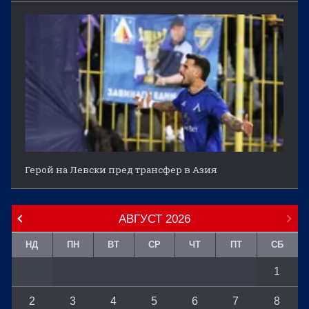
Герой на Левски пред трансфер в Азия
АВГУСТ
2026
НД
ПН
ВТ
СР
ЧТ
ПТ
СБ
1
2
3
4
5
6
7
8