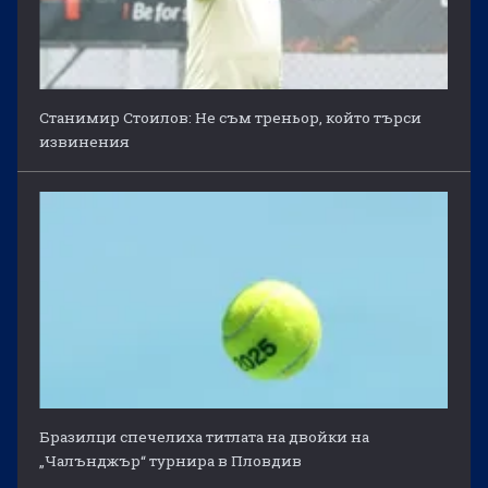
Станимир Стоилов: Не съм треньор, който търси
извинения
Бразилци спечелиха титлата на двойки на
„Чалънджър“ турнира в Пловдив