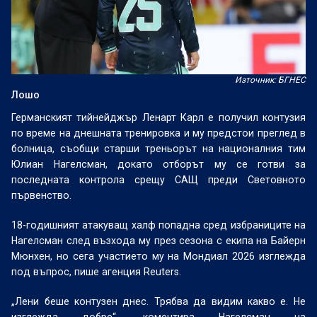
Източник: БГНЕС
Лошо
Германският тийнейджър Ленарт Карл е получил контузия
по време на днешната тренировка и му предстои преглед в
болница, съобщи старши треньорът на националния тим
Юлиан Нагелсман, докато отборът му се готви за
последната контрола срещу САЩ преди Световното
първенство.
18-годишният атакуващ халф попадна сред избраниците на
Нагелсман след възхода му през сезона с екипа на Байерн
Мюнхен, но сега участието му на Мондиал 2026 изглежда
под въпрос, пише агенция Reuters.
„Лени беше контузен днес. Трябва да видим какво е. Не