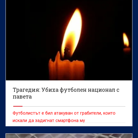
Трагедия: Убиха футболен национал с
павета
Футболистът е бил атакуван от грабители, които
искали да задигнат смартфона му