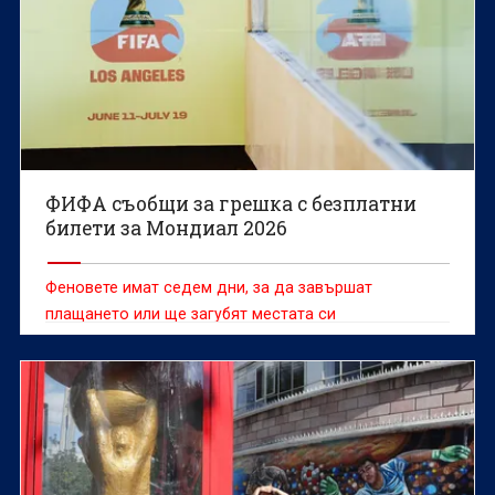
ФИФА съобщи за грешка с безплатни
билети за Мондиал 2026
Феновете имат седем дни, за да завършат
плащането или ще загубят местата си