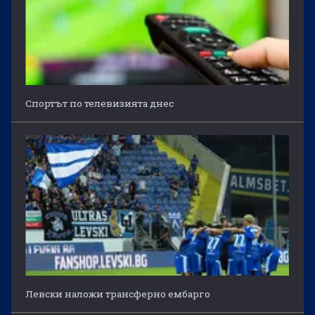
Спортът по телевизията днес
Левски наложи трансферно ембарго