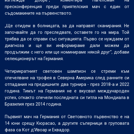
изглежда добре“, коментира Нагелсман на
пресконференция преди приятелския мач с един от
съдомакините на първенството.
„Ще отидем в болницата, за да направят сканирания. Не
започвайте да го преследвате, оставете го на мира. Той
трябва да се справи със ситуацията. Първо се нуждаем от
диагноза и ще ви информираме дали можем да
продължим с него или ще номинираме някой друг“, добави
селекционерът на Германия.
Четирикратният световен шампион се стреми към
спечелване на трофея в Северна Америка след ранните си
отпадания на предишните два турнира - през 2018-а и 2022
година. Тимът на Германия не е вкусвал международен
успех, откакто спечели последната си титла на Мондиала в
Бразилия през 2014 година.
Първият мач на Германия от Световното първенство е на
14 юни срещу Кюрасао, а другите съперници в груповата
фаза са Кот д'Ивоар и Еквадор.