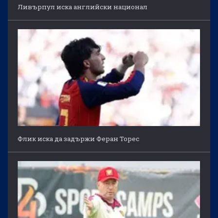
Ливърпул иска английски национал
Флик иска да задържи Феран Торес