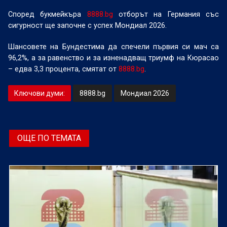
Според букмейкъра
8888.bg
отборът на Германия със
сигурност ще започне с успех Мондиал 2026.
Шансовете на Бундестима да спечели първия си мач са
96,2%, а за равенство и за изненадващ триумф на Кюрасао
– едва 3,3 процента, смятат от
8888.bg
.
Ключови думи:
8888.bg
Мондиал 2026
ОЩЕ ПО ТЕМАТА