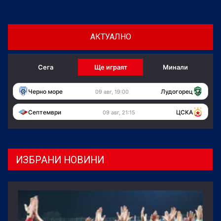
информационната агенция Yonhap, позовавайки се
на одитен доклад.
АКТУАЛНО
Сега
Ще играят
Минали
Черно море
Лудогорец
09 авг, 19:00
Септември
ЦСКА
09 авг, 21:15
ИЗБРАНИ НОВИНИ