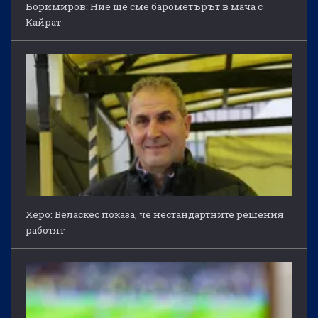
Боримиров: Ние ще сме барометърът в мача с
Кайрат
Херо: Веласкес показа, че нестандартните решения
работят