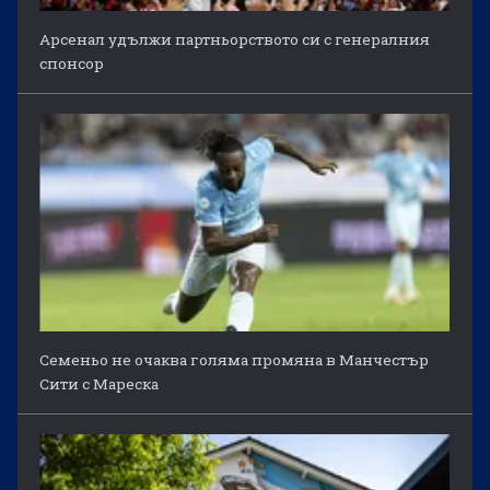
Арсенал удължи партньорството си с генералния
спонсор
Семеньо не очаква голяма промяна в Манчестър
Сити с Мареска