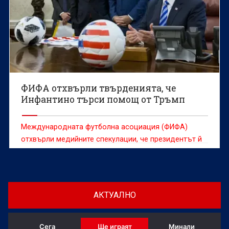
ФИФА отхвърли твърденията, че
Инфантино търси помощ от Тръмп
Международната футболна асоциация (ФИФА)
отхвърли медийните спекулации, че президентът й
Джани Инфантино търси помощ от американския
държавен глава Доналд Тръмп в опит да спаси
поста си.
АКТУАЛНО
Сега
Ще играят
Минали