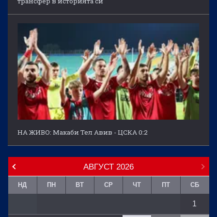
трансфер в историята си
НА ЖИВО: Макаби Тел Авив - ЦСКА 0:2
АВГУСТ
2026
НД
ПН
ВТ
СР
ЧТ
ПТ
СБ
1