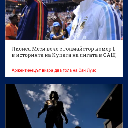
Лионел Меси вече е голмайстор номер 1
в историята на Купата на лигата в САЩ
Аржентинецът вкара два гола на Сан Луис