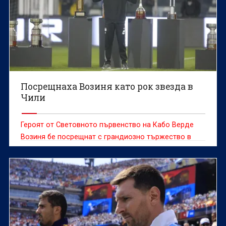
Посрещнаха Возиня като рок звезда в
Чили
Героят от Световното първенство на Кабо Верде
Возиня бе посрещнат с грандиозно тържество в
сряда, след като се присъедини към чилийския
гранд Коло Коло, предаде ДПА.