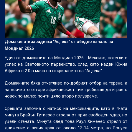
Домакините зарадваха "Ацтека" с победно начало на
Мондиал 2026
Един от домакините на Мондиал 2026 - Мексико, потегли с
успех на Световното първенство, след като надви Южна
Африка с 2:0 в мача на откриването на "Ацтека".
Домакините бяха отчетливо по-добрият отбор на терена, а
на всичкото отгоре африканският тим трябваше да играе с
човек по-малко почти цяло второ полувреме.
Срещата започна с натиск на мексиканците, като в 4-ата
минута Брайън Гутиерес стреля от пряк свободен удар, но
уцели стената. Минута след това Раул Хименес стреля от
движение с левия крак от около 13-14 метра, но Ронуел