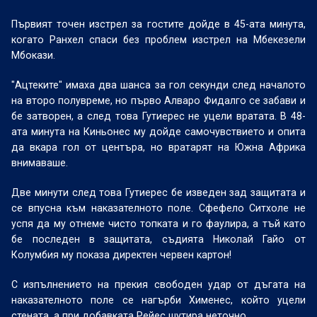
Първият точен изстрел за гостите дойде в 45-ата минута,
когато Ранхел спаси без проблем изстрел на Мбекезели
Мбокази.
"Ацтеките" имаха два шанса за гол секунди след началото
на второ полувреме, но първо Алваро Фидалго се забави и
бе затворен, а след това Гутиерес не уцели вратата. В 48-
ата минута на Киньонес му дойде самочувствието и опита
да вкара гол от центъра, но вратарят на Южна Африка
внимаваше.
Две минути след това Гутиерес бе изведен зад защитата и
се впусна към наказателното поле. Сфефело Ситхоле не
успя да му отнеме чисто топката и го фаулира, а тъй като
бе последен в защитата, съдията Николай Гайо от
Колумбия му показа директен червен картон!
С изпълнението на прекия свободен удар от дъгата на
наказателното поле се нагърби Хименес, който уцели
стената, а при добавката Рейес шутира неточно.