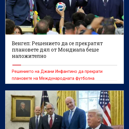
Венгеп: Решението да се прекратят
плановете дял от Мондиала беше
наложително
Решението на Джани Инфантино да прекрати
плановете на Международната футболна
асоциация (ФИФА) за продажба на маркетингови
дялове на световни първенства "бе напълно
наложително и отвъд въпрос", категоричен е
легендарният треньор Арсен Венгер.