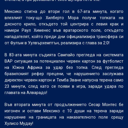
Мексико стигна до втори гол в 67-ата минута, когато
влезлият току-що Хилберто Мора получи топката на
дясното крило, откъдето той центрира с левия крак и
намери Раул Хименес във вратарското поле, откъдето
нападателят, който преди дни официализира трансфера си
от Фулъм в Уулвърхемптън, реализира с глава за 2:0!
В 83-ата минута съдията Сампайо прегледа на системата
ВАР ситуация за потенциален червен картон за футболист
на Южна Африка за удар без топка. След прегледа
бразилският рефер прецени, че нарушението заслужава
директен червен картон и Темба Зване напусна терена само
23 минути, след като се появи в игра, заради удара по
главата на Алварадо!
Във втората минута от продължението Сесар Монтес бе
изгонен и остави Мексико с 10 души на терена заради
нарушение на границата на наказателното поле срещу
Хулисо Мудау!