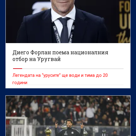
Диего Форлан поема националния
отбор на Уругвай
Легендата на “урусите” ще води и тима до 20
години