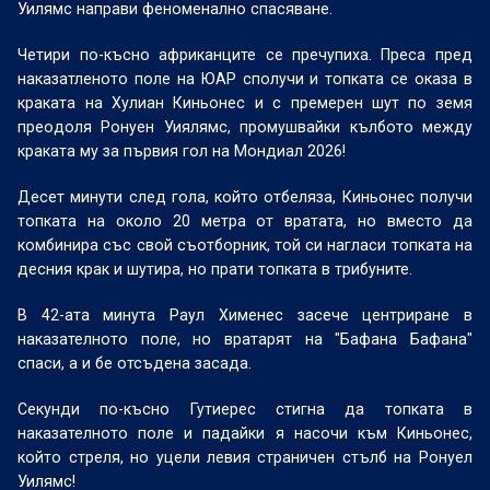
Уилямс направи феноменално спасяване.
Четири по-късно африканците се пречупиха. Преса пред
наказатленото поле на ЮАР сполучи и топката се оказа в
краката на Хулиан Киньонес и с премерен шут по земя
преодоля Ронуен Уиялямс, промушвайки кълбото между
краката му за първия гол на Мондиал 2026!
Десет минути след гола, който отбеляза, Киньонес получи
топката на около 20 метра от вратата, но вместо да
комбинира със свой съотборник, той си нагласи топката на
десния крак и шутира, но прати топката в трибуните.
В 42-ата минута Раул Хименес засече центриране в
наказателното поле, но вратарят на "Бафана Бафана"
спаси, а и бе отсъдена засада.
Секунди по-късно Гутиерес стигна да топката в
наказателното поле и падайки я насочи към Киньонес,
който стреля, но уцели левия страничен стълб на Ронуел
Уилямс!