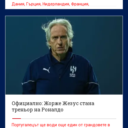
Дания, Гърция, Нидерландия, Франция,
Великобритания са заявили участие в първото
издание на турнира по падел тенис „Ая Опън Къп“
на новите кортове в квартал „Дианабад“.
Официално: Жорже Жезус стана
треньор на Роналдо
Португалецът ще води още един от грандовете в