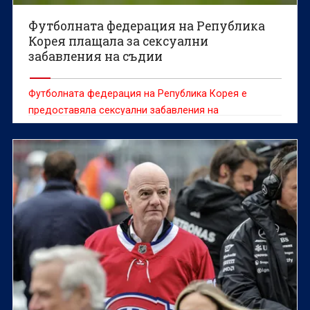
Футболната федерация на Република
Корея плащала за сексуални
забавления на съдии
Футболната федерация на Република Корея е
предоставяла сексуални забавления на
чуждестранни съдии между 2011 и 2012 г., съобщи
информационната агенция Yonhap, позовавайки се
на одитен доклад.