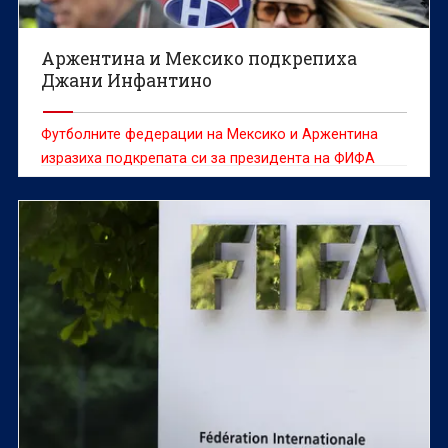
Аржентина и Мексико подкрепиха
Джани Инфантино
Футболните федерации на Мексико и Аржентина
изразиха подкрепата си за президента на ФИФА
Джани Инфантино в момент, в който шефът на
световния футбол е изправен пред остри критики
заради вече оттегленото предложение за продажба
на част от търговските права за Световното
първенство, съобщава Ройтерс.