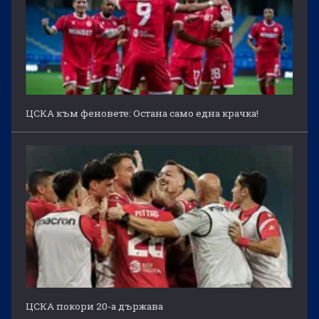
ЦСКА към феновете: Остана само една крачка!
ЦСКА покори 20-а държава