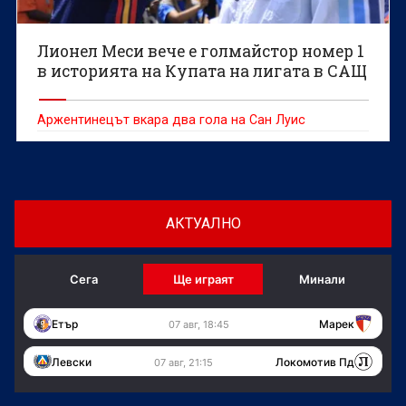
Лионел Меси вече е голмайстор номер 1
в историята на Купата на лигата в САЩ
Аржентинецът вкара два гола на Сан Луис
АКТУАЛНО
Сега
Ще играят
Минали
Етър
Марек
07 авг, 18:45
Левски
Локомотив Пд
07 авг, 21:15