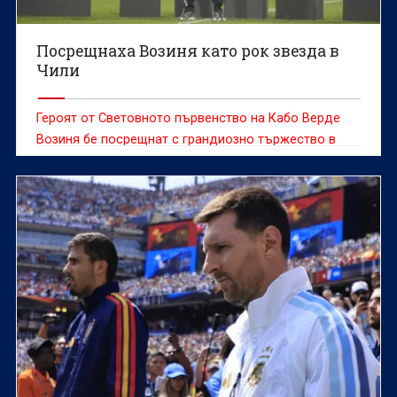
Посрещнаха Возиня като рок звезда в
Чили
Героят от Световното първенство на Кабо Верде
Возиня бе посрещнат с грандиозно тържество в
сряда, след като се присъедини към чилийския
гранд Коло Коло, предаде ДПА.