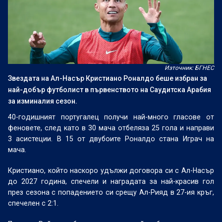
Източник: БГНЕС
Звездата на Ал-Насър Кристиано Роналдо беше избран за
най-добър футболист в първенството на Саудитска Арабия
за изминалия сезон.
40-годишният португалец получи най-много гласове от
феновете, след като в 30 мача отбеляза 25 гола и направи
3 асистеции. В 15 от двубоите Роналдо стана Играч на
мача.
Кристиано, който наскоро удължи договора си с Ал-Насър
до 2027 година, спечели и наградата за най-красив гол
през сезона с попадението си срещу Ал-Рияд в 27-ия кръг,
спечелен с 2:1.