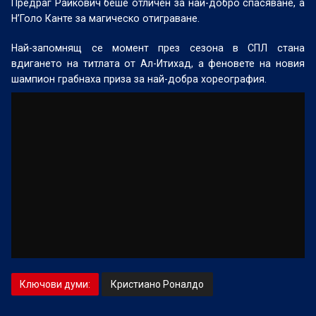
Предраг Райкович беше отличен за най-добро спасяване, а
Н’Голо Канте за магическо отиграване.
Най-запомнящ се момент през сезона в СПЛ стана
вдигането на титлата от Ал-Итихад, а феновете на новия
шампион грабнаха приза за най-добра хореография.
Ключови думи:
Кристиано Роналдо