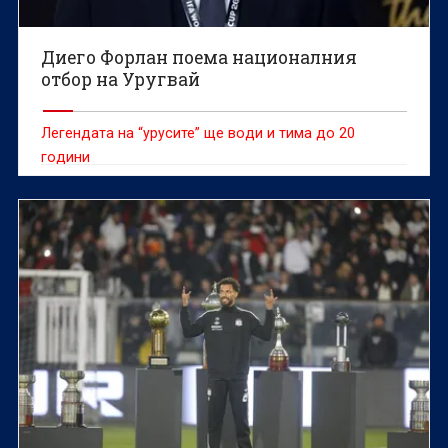
Диего Форлан поема националния
отбор на Уругвай
Легендата на “урусите” ще води и тима до 20
години