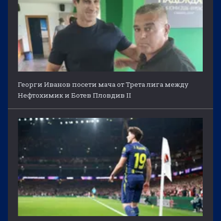
Георги Иванов посети мача от Трета лига между
Нефтохимик и Ботев Пловдив II