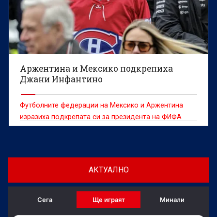
Аржентина и Мексико подкрепиха
Джани Инфантино
Футболните федерации на Мексико и Аржентина
изразиха подкрепата си за президента на ФИФА
Джани Инфантино в момент, в който шефът на
световния футбол е изправен пред остри критики
заради вече оттегленото предложение за продажба
на част от търговските права за Световното
АКТУАЛНО
първенство, съобщава Ройтерс.
Сега
Ще играят
Минали