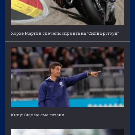
Хорхе Мартин спечели спринта на “Силвърстоун”
Киву: Още не сме готови