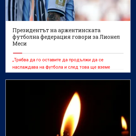
Президентът на аржентинската
футболна федерация говори за Лионел
Меси
„Трябва да го оставите да продължи да се
наслаждава на футбола и след това ще вземе
решението, което смята за правилно“