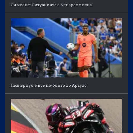
Симеоне: Ситуацията с Алварес е ясна
Ливърпул е все по-близо до Араухо