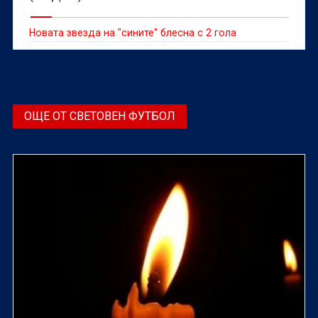
Новата звезда на "сините" блесна с 2 гола
ОЩЕ ОТ СВЕТОВЕН ФУТБОЛ