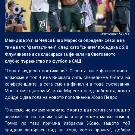
Източник: БГНЕС
Мениджърът на Челси Енцо Мареска определи сезона на
тима като "фантастичен", след като "сините" победиха с 2:0
Флуминензе и се класираха за финала на Световното
клубно първенство по футбол в САЩ.
"Това е чудесно постижение. Сезонът ни е фантастичен -
влязохме в топ 4 във Висшата лига, спечелихме Лигата на
конференциите, а сега сме на финал и в това състезания.
Много сме щастливи", каза Мареска след победата, която
дойде с два гола на новото попълнение Жоао Педро.
"Знаехме, че имаме играчите, с които да постигнем това, но
знаехме, че на тях им трябва и още малко малко помощ.
Точно по тази причина избрахме Жоао, защото той
придава завършен вид на това, което правим", добави