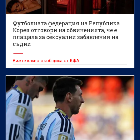
Футболната федерация на Република
Корея отговори на обвиненията, че е
плащала за сексуални забавления на
съдии
Вижте какво съобщиха от КФА