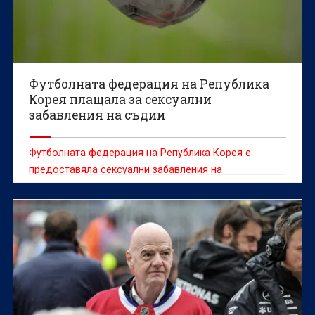
Футболната федерация на Република
Корея плащала за сексуални
забавления на съдии
Футболната федерация на Република Корея е
предоставяла сексуални забавления на
чуждестранни съдии между 2011 и 2012 г., съобщи
информационната агенция Yonhap, позовавайки се
на одитен доклад.