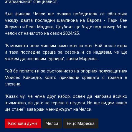
италианският специалист.
Във финала Челси ще очаква победителя от сблъсъка
между двата последни шампиона на Европа - Пари Сен
Жермен и Реал Мадрид. Двубоят ще бъде под номер 64 за
Челси от началото на сезон 2024/25.
"В момента вече мислим само мач за мач. Най-после идва
и тази последна среща за сезона и се надявам, че ще
можем да спечелим турнира", заяви Мареска.
Той бе попитан и за състоянието на опорния полузащитник
Мойсес Кайседо, който приключи срещата с травма в
глезена.
"Казах му, че няма друг избор, освен да направи всичко
възможно, за да е на терена в неделя. Но ще видим какво
ще стане", завърши мениджърът на Челси.
Ключови думи:
Челси
Енцо Мареска