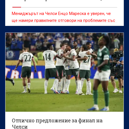
Мениджърът на Челси Енцо Мареска е уверен, че
ще намери правилните отговори на проблемите със
селекцията, с които се сблъсква преди
полуфиналите на Световното клубно първенство в
САЩ.
Отлично предложение за финал на
Челси