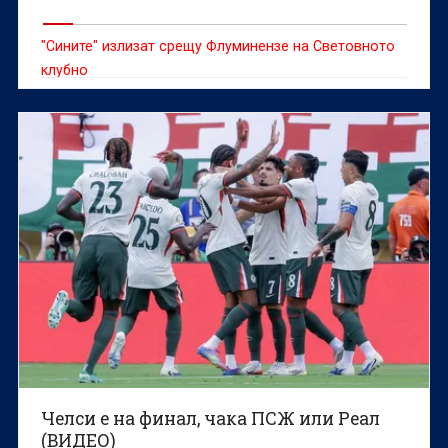
"Сините" излизат срещу Флуминензе на Световното
клубно
Челси е на финал, чака ПСЖ или Реал
(ВИДЕО)