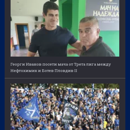
Георги Иванов посети мача от Трета лига между
Нефтохимик и Ботев Пловдив II