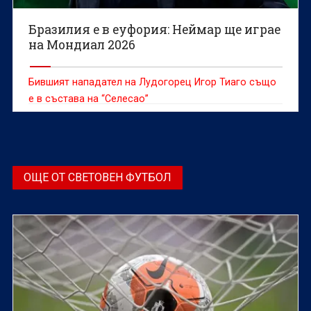
Бразилия е в еуфория: Неймар ще играе
на Мондиал 2026
Бившият нападател на Лудогорец Игор Тиаго също
е в състава на “Селесао”
ОЩЕ ОТ СВЕТОВЕН ФУТБОЛ