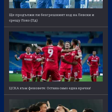
Ще продължи ли безгрешният ход на Левски и
срещу Локо (Пд)
ЦСКА към феновете: Остана само една крачка!