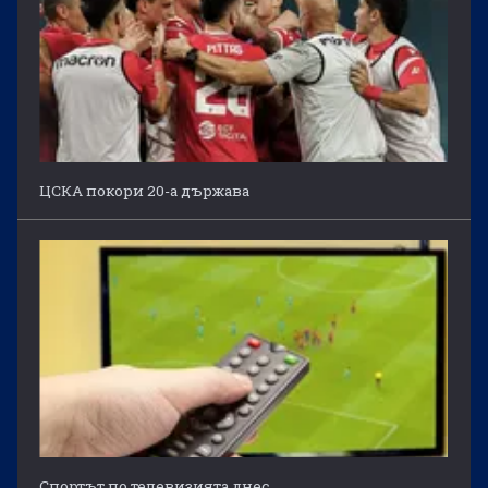
ЦСКА покори 20-а държава
Спортът по телевизията днес