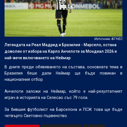
Източник: БГНЕС
Легендата на Реал Мадрид и Бразилия - Марсело, остана
доволен от избора на Карло Анчелоти за Мондиал 2026 и
най-вече включването на Неймар
В дните преди обявяването на състава, основната тема в
Бразилия беше дали Неймар ще бъде повикан в
националния отбор.
Анчелоти заложи на Неймар, който е най-резултатният
играч в историята на Селесао със 79 гола.
За бившия футболист на Барселона и ПСЖ това ще бъде
четвърто Световно първенство.