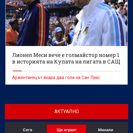
Лионел Меси вече е голмайстор номер 1
в историята на Купата на лигата в САЩ
Аржентинецът вкара два гола на Сан Луис
АКТУАЛНО
Сега
Ще играят
Минали