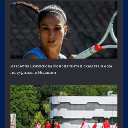
Изабелла Шиникова би водачката в схемата и е на
полуфинал в Испания