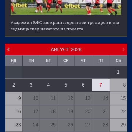
Академия БФС завърши първата си тренировъчна
седмица след началото на проекта
АВГУСТ
2026
НД
ПН
ВТ
СР
ЧТ
ПТ
СБ
1
2
3
4
5
6
7
8
9
10
11
12
13
14
15
16
17
18
19
20
21
22
23
24
25
26
27
28
29