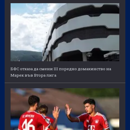
БФС отказа да смени III поредно домакинство на
Марек във Втора лига