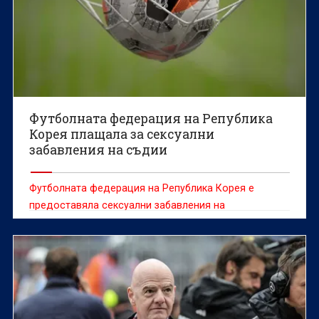
Футболната федерация на Република
Корея плащала за сексуални
забавления на съдии
Футболната федерация на Република Корея е
предоставяла сексуални забавления на
чуждестранни съдии между 2011 и 2012 г., съобщи
информационната агенция Yonhap, позовавайки се
на одитен доклад.