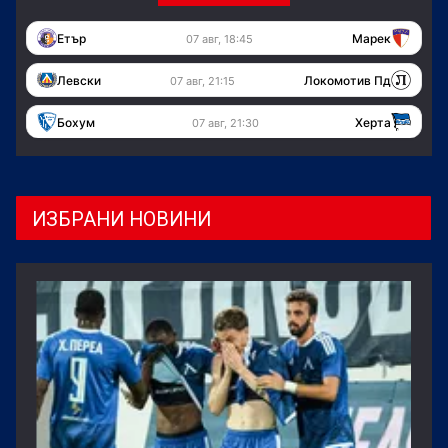
Етър
Марек
07 авг, 18:45
Левски
Локомотив Пд
07 авг, 21:15
Бохум
Херта
07 авг, 21:30
ИЗБРАНИ НОВИНИ