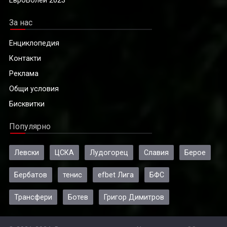
ЕвроВолей 2023
За нас
Енциклопедия
Контакти
Реклама
Общи условия
Бисквитки
Популярно
Левски
ЦСКА
Лудогорец
Славия
Берое
Бербатов
тенис
efbet Лига
БФС
Трансфери
Ботев
Григор Димитров