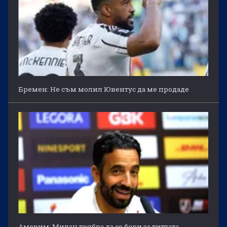
Бремен: Не съм молил Ювентус да ме продаде
Аморим: Милан трябва да се бори за титлата