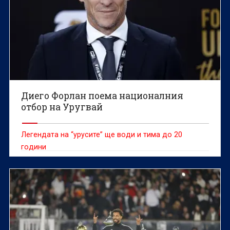
Диего Форлан поема националния
отбор на Уругвай
Легендата на “урусите” ще води и тима до 20
години