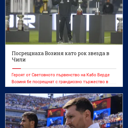
Посрещнаха Возиня като рок звезда в
Чили
Героят от Световното първенство на Кабо Верде
Возиня бе посрещнат с грандиозно тържество в
сряда, след като се присъедини към чилийския
гранд Коло Коло, предаде ДПА.