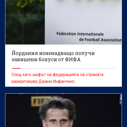
Йордания изненадващо получи
завишени бонуси от ФИФА
След като шефът на федерацията на страната
разкритикува Джани Инфантино