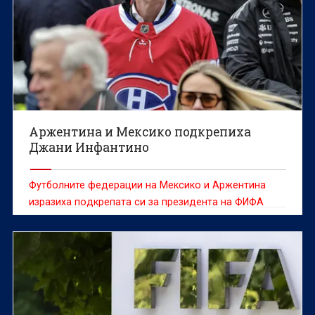
Аржентина и Мексико подкрепиха
Джани Инфантино
Футболните федерации на Мексико и Аржентина
изразиха подкрепата си за президента на ФИФА
Джани Инфантино в момент, в който шефът на
световния футбол е изправен пред остри критики
заради вече оттегленото предложение за продажба
на част от търговските права за Световното
първенство, съобщава Ройтерс.