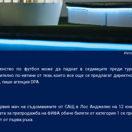
Изто
енство по футбол може да паднат в седмиците преди турн
ително по-евтини от тези, които все още се предлагат директн
 пише агенция DPA.
ървия мач на съдомакините от САЩ в Лос Анджелис на 12 юн
мата за препродажба на ФИФА обаче билети от категория 1 се пр
т от първа ръка.