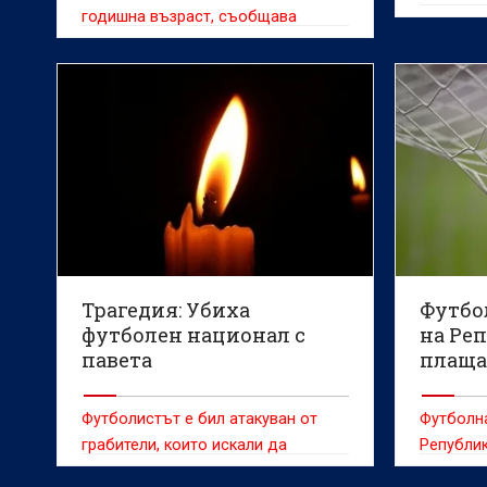
забав
годишна възраст, съобщава
вестник "Infobae"
Трагедия: Убиха
Футбо
футболен национал с
на Ре
павета
плаща
забав
Футболистът е бил атакуван от
Футболн
грабители, които искали да
Републик
задигнат смартфона му
сексуалн