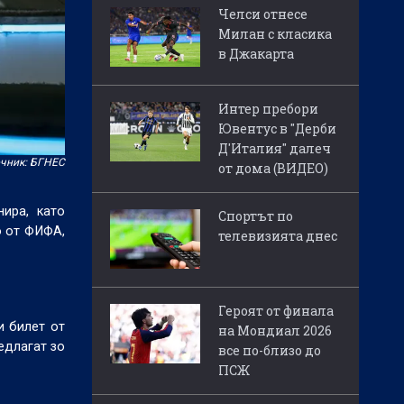
Челси отнесе
Милан с класика
в Джакарта
Интер пребори
Ювентус в "Дерби
Д'Италия" далеч
чник: БГНЕС
от дома (ВИДЕО)
ира, като
Спортът по
о от ФИФА,
телевизията днес
Героят от финала
и билет от
на Мондиал 2026
едлагат зо
все по-близо до
ПСЖ