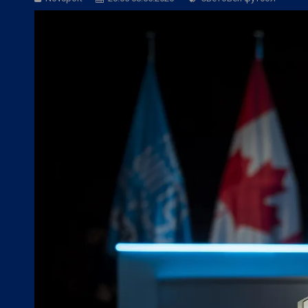
Европейски футбол:
Челси отнесе Мил
Европейски футбол:
Интер пребори Юв