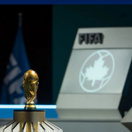
ан с класика в Джакарта
ентус в "Дерби Д'Италия" далеч от дома (ВИДЕО)