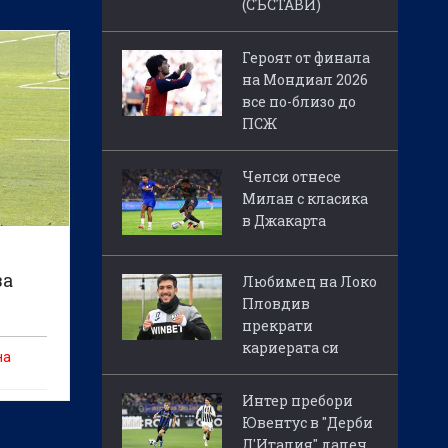
(СЪСТАВИ)
Героят от финала
на Мондиал 2026
все по-близо до
ПСЖ
Челси отнесе
Милан с класика
в Джакарта
за
Любимец на Локо
Пловдив
прекрати
кариерата си
на
Интер пребори
Ювентус в "Дерби
Д'Италия" далеч