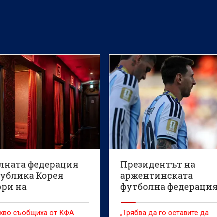
лната федерация
Президентът на
публика Корея
аржентинската
ори на
футболна федераци
нията, че е
говори за Лионел М
ла за сексуални
акво съобщиха от КФА
„Трябва да го оставите да