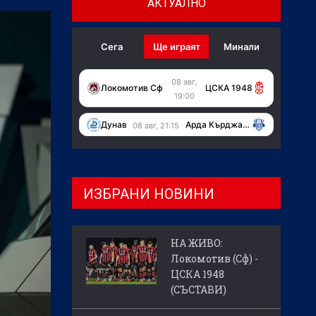
АКТУАЛНО
Сега
Ще играят
Минали
08 авг,
Локомотив Сф
ЦСКА 1948
19:00
Дунав
Арда Кърджали
08 авг, 21:15
ИЗБРАНИ НОВИНИ
НА ЖИВО:
Локомотив (Сф) -
ЦСКА 1948
(СЪСТАВИ)