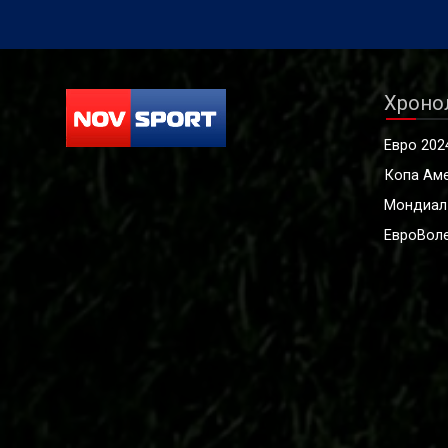
чуждест
2012 г.,
агенция 
одитен д
Хроно
Евро 202
Копа Ам
Мондиал
ЕвроВоле