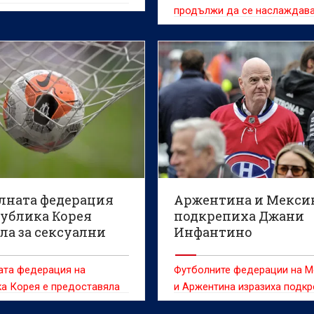
ления на съдии
продължи да се наслаждава
футбола и след това ще взе
решението, което смята за
правилно“
лната федерация
Аржентина и Мекси
публика Корея
подкрепиха Джани
ла за сексуални
Инфантино
ления на съдии
ата федерация на
Футболните федерации на М
а Корея е предоставяла
и Аржентина изразиха подкр
и забавления на
си за президента на ФИФА 