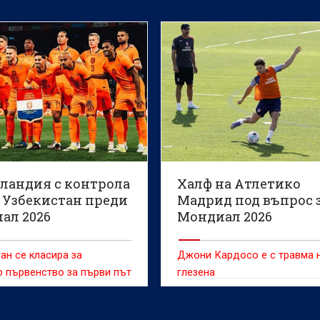
ландия с контрола
Халф на Атлетико
 Узбекистан преди
Мадрид под въпрос 
ал 2026
Мондиал 2026
ан се класира за
Джони Кардосо е с травма 
 първенство за първи път
глезена