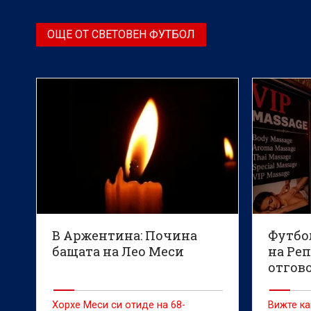
за мачове в Съединените щати
оправдава цените на билетите за
ОЩЕ ОТ СВЕТОВЕН ФУТБОЛ
Световното първенство
следващия месец, позовавайки се
на голямото търсене на пазара за
препродажба, пише агенция
Reuters
В Аржентина: Почина
Футбо
бащата на Лео Меси
на Ре
отгов
обвине
плаща
Хорхе Меси си отиде на 68-
Вижте к