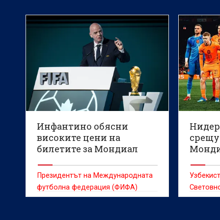
Инфантино обясни
Нидер
високите цени на
срещу
билетите за Мондиал
Монди
2026
Президентът на Международната
Узбекист
футболна федерация (ФИФА)
Световно
Джани Инфантино заяви, че
високата пазарна цена на билетите