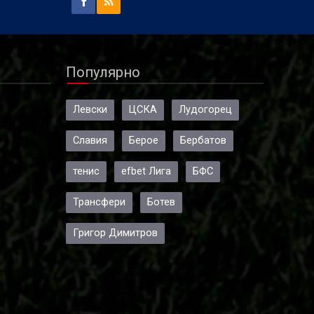
о
 е
и
Популярно
а част
Левски
ЦСКА
Лудогорец
Славия
Берое
Бербатов
тенис
efbet Лига
БФС
Трансфери
Ботев
Григор Димитров