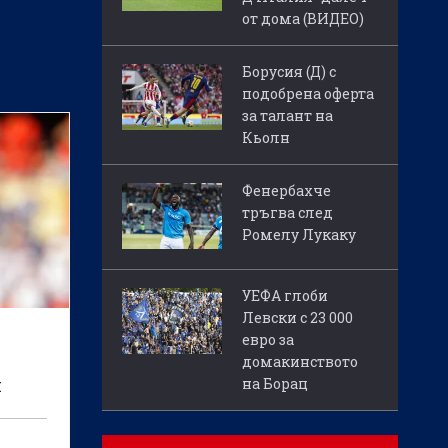
от дома (ВИДЕО)
Борусия (Д) с
подобрена оферта
за талант на
Кьолн
Фенербахче
тръгва след
Ромелу Лукаку
УЕФА глоби
Левски с 23 000
евро за
домакинството
я
на Борац
еси