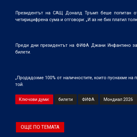
Президентът на САЩ Доналд Тръмп беше попитан от 
четирицифрена сума и отговори: „И аз не бих платил толк
Преди дни президентът на ФИФА Джани Инфантино заяв
билети.
„Продадохме 100% от наличностите, които пуснахме на п
той.
Ключови думи:
билети
ФИФА
Мондиал 2026
ОЩЕ ПО ТЕМАТА