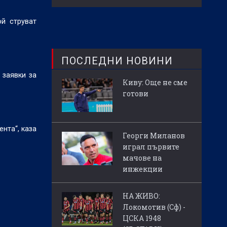
й струват
ПОСЛЕДНИ НОВИНИ
 заявки за
Киву: Още не сме
готови
нта“, каза
Георги Миланов
играл първите
мачове на
инжекции
НА ЖИВО:
Локомотив (Сф) -
ЦСКА 1948