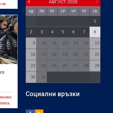
АВГУСТ
2026
 на
ме
НД
ПН
ВТ
СР
ЧТ
ПТ
СБ
1
2
3
4
5
6
7
8
9
10
11
12
13
14
15
16
17
18
19
20
21
22
23
24
25
26
27
28
29
ко
30
31
Социални връзки
ексико
епата
Джани