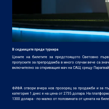
В седмиците преди турнира
Цените на билетите за предстоящото Световно първ
пропуските за препродажба в много случаи вече са знач
включително за откриващия мач на САЩ срещу Парагвай,
ФИФА отвори вчера нов прозорец за продажби и за п
категория 1 днес е на цена от 2735 долара. На платфор
1300 долара - по-малко от половината от цената на биле