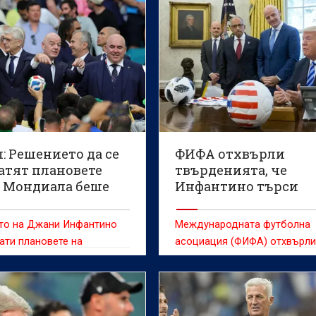
: Решението да се
ФИФА отхвърли
атят плановете
твърденията, че
т Мондиала беше
Инфантино търси
ително
помощ от Тръмп
то на Джани Инфантино
Международната футболна
ати плановете на
асоциация (ФИФА) отхвърл
родната футболна
медийните спекулации, че
ия (ФИФА) за продажба на
президентът й Джани Инфа
гови дялове на световни
търси помощ от американск
ва "бе напълно
държавен глава Доналд Тр