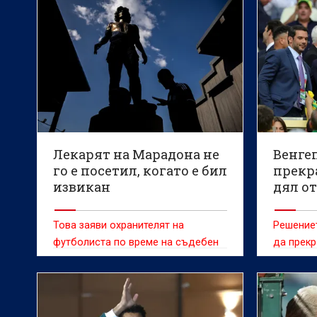
препродажба, пише агенция
Reuters
Лекарят на Марадона не
Венгеп
го е посетил, когато е бил
прекр
извикан
дял о
налож
Това заяви охранителят на
Решение
футболиста по време на съдебен
да прекр
процес
Междуна
асоциац
маркетин
първенст