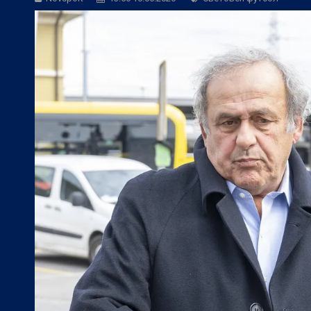
БГ Футбол:
Янев: Без добър резултат 
БГ Футбол:
По примера на Левски: Ка