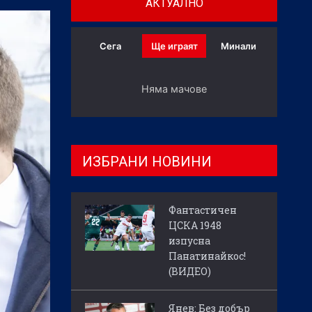
АКТУАЛНО
Сега
Ще играят
Минали
Няма мачове
ИЗБРАНИ НОВИНИ
Фантастичен
ЦСКА 1948
изпусна
Панатинайкос!
(ВИДЕО)
Янев: Без добър