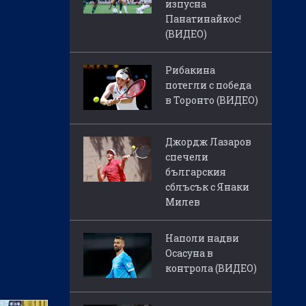
изпусна
Панатинайкос!
(ВИДЕО)
Рибакина
потегли с победа
в Торонто (ВИДЕО)
Джордж Лазаров
спечели
българския
сблъсък с Янаки
Милев
Наполи надви
Осасуна в
контрола (ВИДЕО)