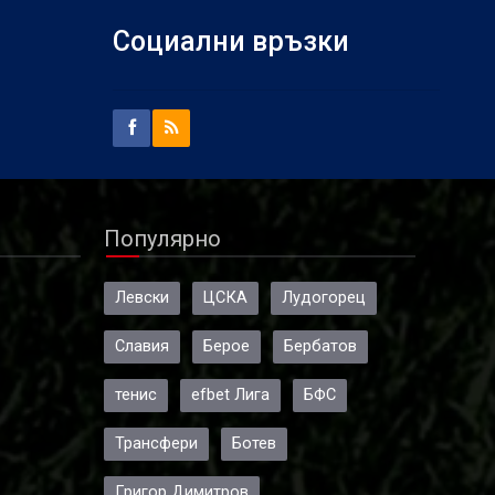
Социални връзки
Популярно
Левски
ЦСКА
Лудогорец
Славия
Берое
Бербатов
тенис
efbet Лига
БФС
Трансфери
Ботев
Григор Димитров