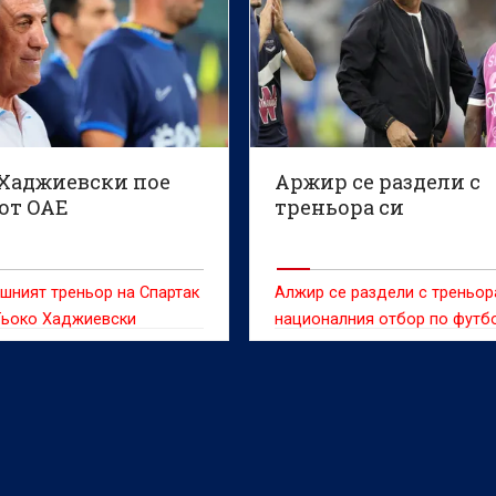
лно и отвъд въпрос",
опит да спаси поста си.
чен е легендарният
Арсен Венгер.
 Хаджиевски пое
Аржир се раздели с
от ОАЕ
треньора си
шният треньор на Спартак
Алжир се раздели с треньор
Гьоко Хаджиевски
националния отбор по футб
а днес в столицата на
Владимр Петкович късно сн
Даби и поема работата в
въпреки че босненецът с
 футболен клуб Ал Мадина
швейцарски паспорт подпис
рс (Дубай), съобщиха
дългосрочен договор пред
в страницата си в
началото на Световното
м.
първенство в Северна Амери