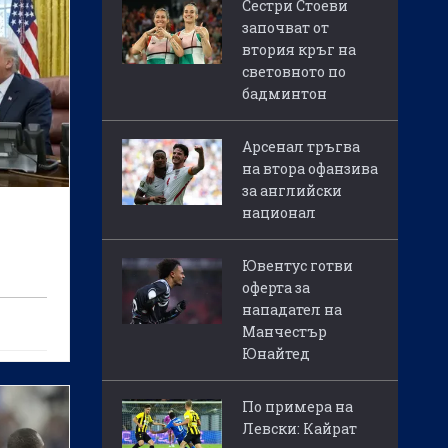
Сестри Стоеви
започват от
втория кръг на
световното по
бадминтон
Арсенал тръгва
на втора офанзива
за английски
национал
Ювентус готви
оферта за
нападател на
Манчестър
и
Юнайтед
нтино
По примера на
ия
Левски: Кайрат
ъмп в