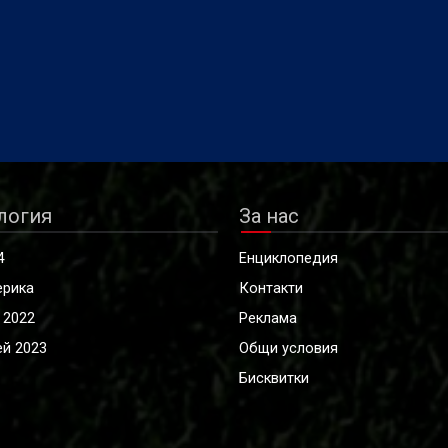
там тимът стигна до 1/16-
финалите.
логия
За нас
4
Енциклопедия
ерика
Контакти
 2022
Реклама
й 2023
Общи условия
Бисквитки