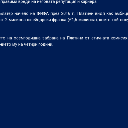
правими вреди на неговата репутация и кариера.
латер начело на ФИФА през 2016 г., Платини видя как амбиц
т 2 милиона швейцарски франка (£1,6 милиона), което той пол
ето на осемгодишна забрана на Платини от етичната комиси
ието му на четири години.