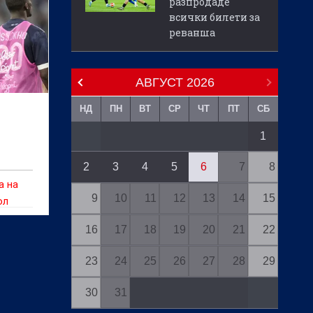
разпродаде
всички билети за
реванша
АВГУСТ
2026
НД
ПН
ВТ
СР
ЧТ
ПТ
СБ
1
2
3
4
5
6
7
8
а на
9
10
11
12
13
14
15
ол
ощи,
16
17
18
19
20
21
22
а
23
24
25
26
27
28
29
и
30
31
ка и