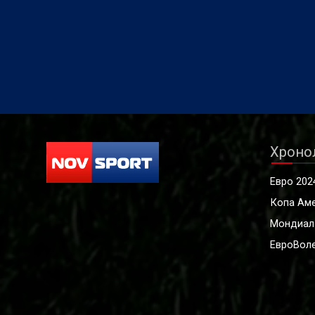
Хроно
Евро 202
Копа Ам
Мондиал
ЕвроВоле