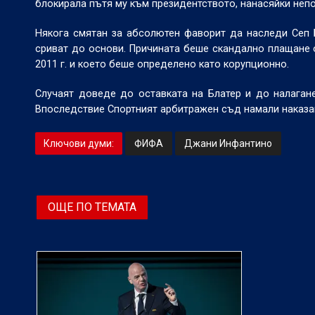
блокирала пътя му към президентството, нанасяйки непо
Някога смятан за абсолютен фаворит да наследи Сеп Б
сриват до основи. Причината беше скандално плащане о
2011 г. и което беше определено като корупционно.
Случаят доведе до оставката на Блатер и до налаган
Впоследствие Спортният арбитражен съд намали наказан
Ключови думи:
ФИФА
Джани Инфантино
ОЩЕ ПО ТЕМАТА