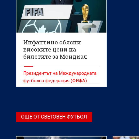
Инфантино обясни
високите цени на
билетите за Мондиал
2026
Президентът на Международната
футболна федерация (ФИФА)
Джани Инфантино заяви, че
високата пазарна цена на билетите
за мачове в Съединените щати
оправдава цените на билетите за
ОЩЕ ОТ СВЕТОВЕН ФУТБОЛ
Световното първенство
следващия месец, позовавайки се
на голямото търсене на пазара за