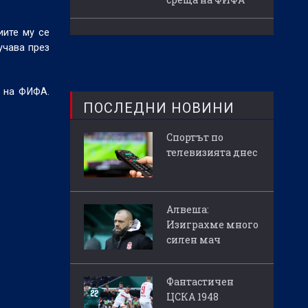
иите му се
учава през
я на ФИФА.
ПОСЛЕДНИ НОВИНИ
Спортът по
телевизията днес
Алвеша:
Изиграхме много
силен мач
Фантастичен
ЦСКА 1948