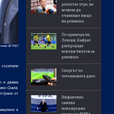
резултат утре, не
можем да
очакваме нищо
на реванша
По примера на
Левски: Кайрат
разпродаде
чник: БГНЕС
всички билети за
реванша
а съсипали
Спортът по
телевизията днес
о и двама
ико Скала.
тстрани от
Инфантино
свиква
извънредна
умишлено е
среща на ФИФА