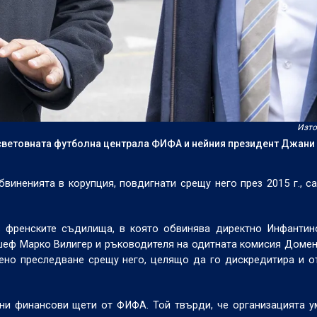
Изто
световната футболна централа ФИФА и нейния президент Джани
иненията в корупция, повдигнати срещу него през 2015 г., с
в френските съдилища, в която обвинява директно Инфантин
еф Марко Вилигер и ръководителя на одитната комисия Домен
ено преследване срещу него, целящо да го дискредитира и о
зни финансови щети от ФИФА. Той твърди, че организацията 