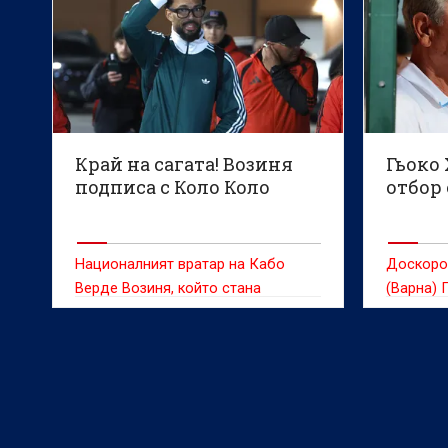
наложите
категори
треньор 
Край на сагата! Возиня
Гьоко
подписа с Коло Коло
отбор 
Националният вратар на Кабо
Доскоро
Верде Возиня, който стана
(Варна) 
сензация в социалните мрежи по
пристигн
време на Световното първенство
ОАЕ Абу 
по футбол, подписа с тима на Коло
местния
Коло, обявиха от чилийския клуб.
Уондъръ
арабите 
инстагра