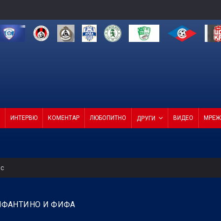
ИНТЕРВЮ
КОМЕНТАР
ЛЮБОПИТНО
ВИДЕО
МРЕЖ
ДРУГИ
ес
редна среща на ФИФА
НФАНТИНО И ФИФА
усна Панатинайкос! (ВИДЕО)