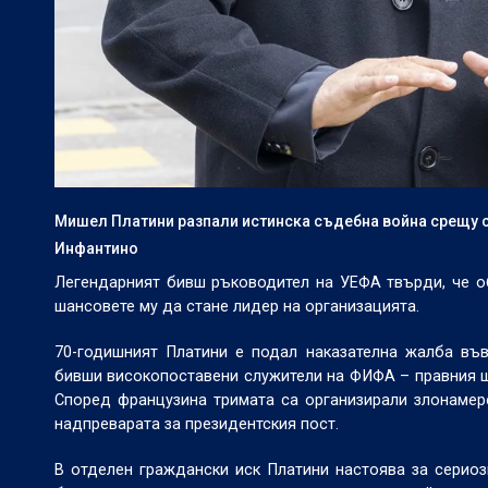
Мишел Платини разпали истинска съдебна война срещу 
Инфантино
Легендарният бивш ръководител на УЕФА твърди, че обв
шансовете му да стане лидер на организацията.
70-годишният Платини е подал наказателна жалба въ
бивши високопоставени служители на ФИФА – правния ш
Според французина тримата са организирали злонамер
надпреварата за президентския пост.
В отделен граждански иск Платини настоява за серио