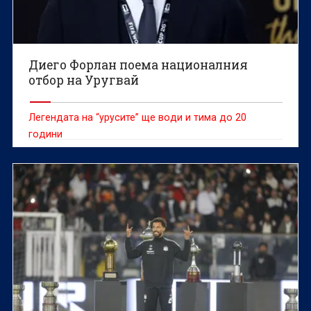
Диего Форлан поема националния
отбор на Уругвай
Легендата на “урусите” ще води и тима до 20
години