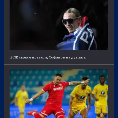
ПСЖ сменя вратари, Софанов на дузпата