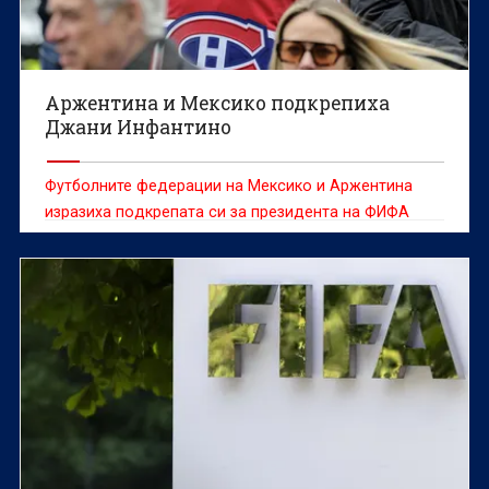
Аржентина и Мексико подкрепиха
Джани Инфантино
Футболните федерации на Мексико и Аржентина
изразиха подкрепата си за президента на ФИФА
Джани Инфантино в момент, в който шефът на
световния футбол е изправен пред остри критики
заради вече оттегленото предложение за продажба
на част от търговските права за Световното
първенство, съобщава Ройтерс.