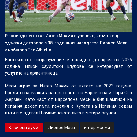
Ръководството на Интер Маями е уверено, че може да
удължи договора с 38-годишния нападател Лионел Меси,
съобщава The Athletic.
Настоящото споразумение е валидно до края на 2025
година. Някои саудитски клубове се интересуват от
услугите на аржентинеца.
Меси играе за Интер Маями от лятото на 2023 година.
Преди това езащитава цветовете на Барселона и Пари Сен
Жермен. Като част от Барселона Меси е бил шампион на
Испания десет пъти, печелил е Купата на Испания седем
пъти и е вдигал Шампионската лига в четири случая.
Ключови думи:
Лионел Меси
интер маями