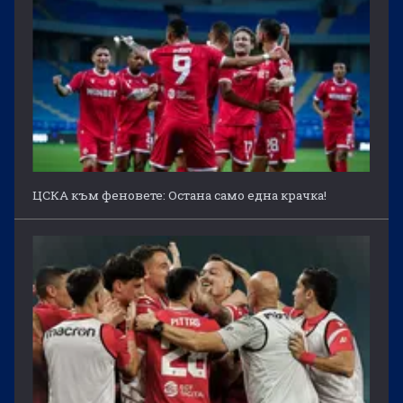
ЦСКА към феновете: Остана само една крачка!