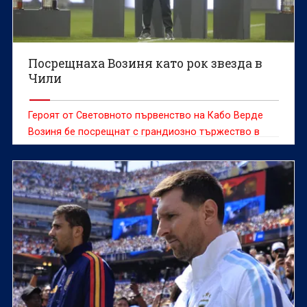
Посрещнаха Возиня като рок звезда в
Чили
Героят от Световното първенство на Кабо Верде
Возиня бе посрещнат с грандиозно тържество в
сряда, след като се присъедини към чилийския
гранд Коло Коло, предаде ДПА.