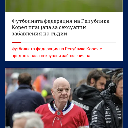
Футболната федерация на Република
Корея плащала за сексуални
забавления на съдии
Футболната федерация на Република Корея е
предоставяла сексуални забавления на
чуждестранни съдии между 2011 и 2012 г., съобщи
информационната агенция Yonhap, позовавайки се
на одитен доклад.