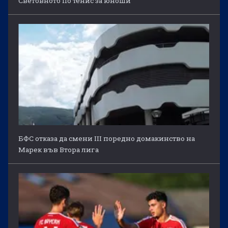
Световното по тенис за юноши
БФС отказа да смени III поредно домакинство на
Марек във Втора лига