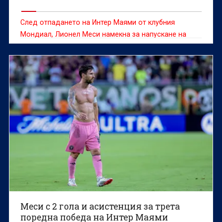
След отпадането на Интер Маями от клубния
Мондиал, Лионел Меси намекна за напускане на
МЛС
Меси с 2 гола и асистенция за трета
поредна победа на Интер Маями