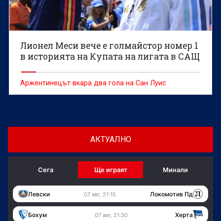
Лионел Меси вече е голмайстор номер 1
в историята на Купата на лигата в САЩ
Аржентинецът вкара два гола на Сан Луис
АКТУАЛНО
Сега
Ще играят
Минали
Левски
Локомотив Пд
07 авг, 21:15
Бохум
Херта
07 авг, 21:30