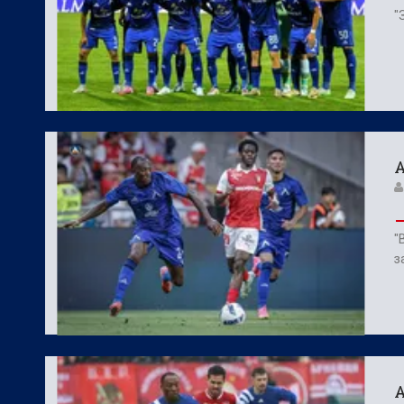
"
А
"
з
А