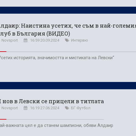
лдаир: Наистина усетих, че съм в най-големи
луб в България (ВИДЕО)
Novsport
16:59 20.09.2024
Интервю
Усетих историята, значимостта и мистиката на Левски“
 нов в Левски се прицели в титлата
Novsport
16:19 27.06.2024
БГ Футбол
ай-важната цел е да станем шампиони, обяви Алдаир