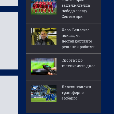
задължителна
победа срещу
Септември
Херо: Веласкес
показа, че
нестандартните
решения работят
Спортът по
телевизията днес
Левски наложи
трансферно
ембарго