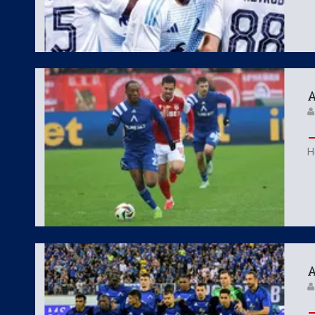
А
Н
А