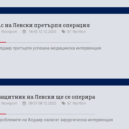
с на Левски претърпя операция
Novsport
18:45 12.12.2025
БГ Футбол
лдаир претърпя успешна медицинска интервенция
ащитник на Левски ще се оперира
Novsport
08:57 08.12.2025
БГ Футбол
роблемите на Алдаир налагат хирургическа интервенция