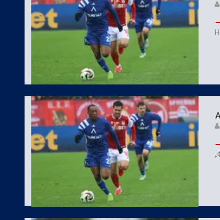
Н
А
„