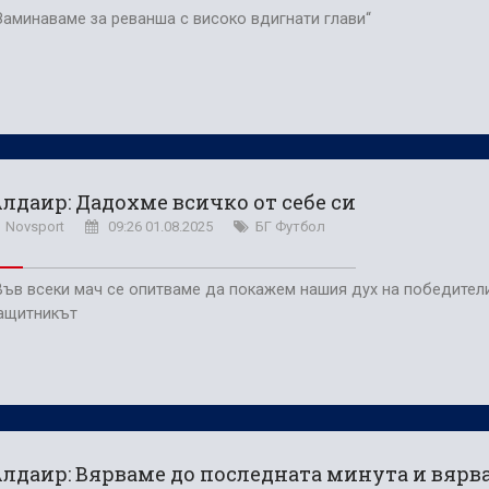
Заминаваме за реванша с високо вдигнати глави“
лдаир: Дадохме всичко от себе си
Novsport
09:26 01.08.2025
БГ Футбол
Във всеки мач се опитваме да покажем нашия дух на победители
ащитникът
лдаир: Вярваме до последната минута и вярв