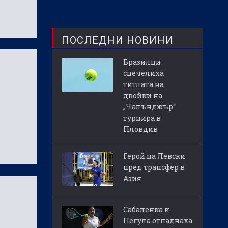
ПОСЛЕДНИ НОВИНИ
Бразилци
спечелиха
титлата на
двойки на
„Чалънджър“
турнира в
Пловдив
Герой на Левски
пред трансфер в
Азия
Сабаленка и
Пегула отпаднаха