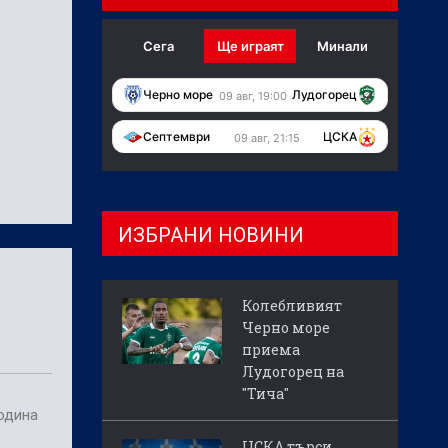
Сега
Ще играят
Минали
Черно море
Лудогорец
09 авг, 19:00
Септември
ЦСКА
09 авг, 21:15
ИЗБРАНИ НОВИНИ
Колебливият
Черно море
приема
Лудогорец на
"Тича"
година
ЦСКА търси