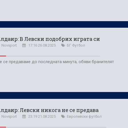
лдаир: В Левски подобрих играта си
Novsport
17:16 26.08.2025
БГ Футбол
е се предаваме до последната минута, обяви бранителят
лдаир: Левски никога не се предава
Novsport
23:19 21.08.2025
Европейски футбол