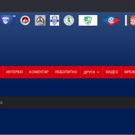
ИНТЕРВЮ
КОМЕНТАР
ЛЮБОПИТНО
ВИДЕО
МРЕЖ
ДРУГИ
ес
о ембарго
т Черно море приема Лудогорец на "Тича"