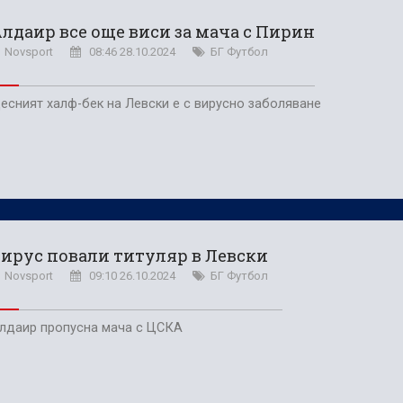
лдаир все още виси за мача с Пирин
Novsport
08:46 28.10.2024
БГ Футбол
есният халф-бек на Левски е с вирусно заболяване
ирус повали титуляр в Левски
Novsport
09:10 26.10.2024
БГ Футбол
лдаир пропусна мача с ЦСКА