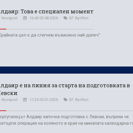
 победа срещу Септември
лдаир: Това е специален момент
 нестандартните решения работят
Novsport
16:40 03.08.2026
БГ Футбол
Крайната цел е да стигнем възможно най-далеч”
лдаир е на линия за старта на подготовката в
Левски
Novsport
17:25 05.01.2026
БГ Футбол
ортугалецът Алдаир започна подготовка с Левски, въпреки че
ретърпя операция на коляното в края на миналата календарна 