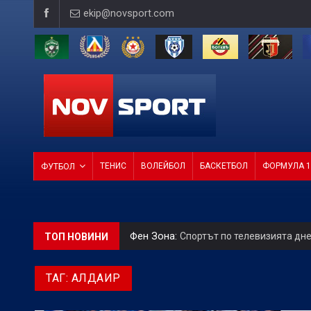
ekip@novsport.com
ТЕНИС
ВОЛЕЙБОЛ
БАСКЕТБОЛ
ФОРМУЛА 1
ФУТБОЛ
Фен Зона:
Спортът по телевизията дн
ТОП НОВИНИ
БГ Футбол:
Левски наложи трансферн
ТАГ:
АЛДАИР
Betvam на световно ниво:
Колебливия