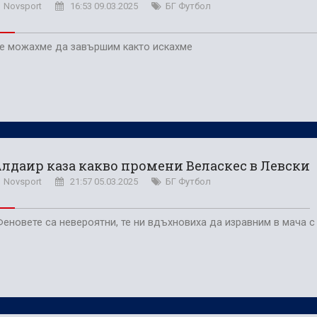
Novsport
16:53 09.03.2025
БГ Футбол
е можахме да завършим както искахме
лдаир каза какво промени Веласкес в Левски
Novsport
21:57 05.03.2025
БГ Футбол
Феновете са невероятни, те ни вдъхновиха да изравним в мача 