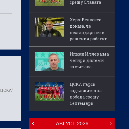
срещу Славата
Херо: Веласкес
показа, че
нестандартните
решения работят
Илиан Илиев има
четири дилеми
за състава
ЦСКА търси
задължителна
с ЦСКА“
победа срещу
Септември
АВГУСТ
2026