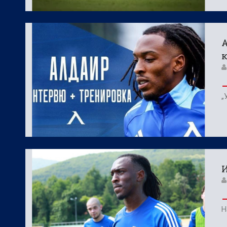
А
к
„
И
Н