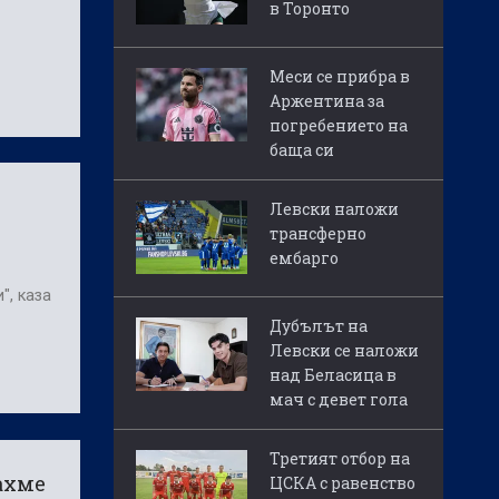
в Торонто
Меси се прибра в
Аржентина за
погребението на
баща си
Левски наложи
трансферно
ембарго
", каза
Дубълът на
Левски се наложи
над Беласица в
мач с девет гола
Третият отбор на
ахме
ЦСКА с равенство