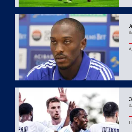
А
А
З
П