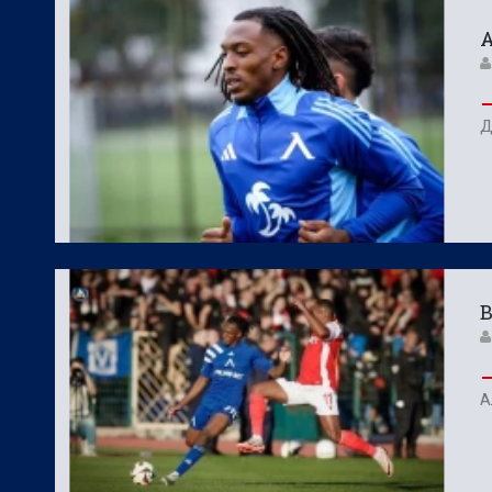
А
Д
В
А