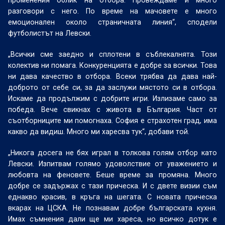
променения облик на отбора. Провеждаме и много
разговори с него. По време на мачовете е много
емоционален около страничната линия“, сподели
футболистът на Левски.
„Всички сме заедно и сплотени в съблекалнята. Този
колектив ни помага. Конкуренцията е добре за всички. Това
ни дава качество в отбора. Всеки трябва да дава най-
доброто от себе си, за да заслужи мястото си в отбора.
Искаме да продължим с добрите игри. Излизаме само за
победа. Вече свикнах с живота в България. Част от
съотборниците ми помогнаха. София е страхотен град, има
какво да видиш. Много ми харесва тук“, добави той.
„Никога досега не бях играл в толкова голям отбор като
Левски. Изпитвам голямо удоволствие от уважението и
любовта на феновете. Беше време за промяна. Много
добре се задържах с тази прическа. И с двете визии съм
еднакво красив, в кръга на шегата. С новата прическа
вкарах на ЦСКА. Не познавам добре българската кухня.
Имах съмнения дали ще ми хареса, но всичко дотук е