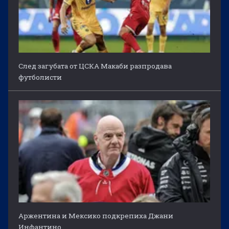
След загубата от ЦСКА Макаби разпродава
футболисти
Аржентина и Мексико подкрепиха Джани
Инфантино