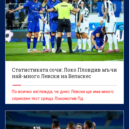
Статистиката сочи: Локо Пловдив мъчи
най-много Левски на Веласкес
По всичко изглежда, че днес Левски ще има много
сериозен тест срещу Локомотив Пд.