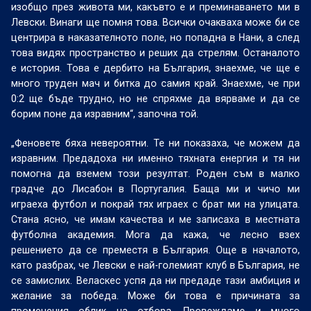
изобщо през живота ми, какъвто е и преминаването ми в
Левски. Винаги ще помня това. Всички очакваха може би се
центрира в наказателното поле, но попадна в Нани, а след
това видях пространство и реших да стрелям. Останалото
е история. Това е дербито на България, знаехме, че ще е
много труден мач и битка до самия край. Знаехме, че при
0:2 ще бъде трудно, но не спряхме да вярваме и да се
борим поне да изравним“, започна той.
„Феновете бяха невероятни. Те ни показаха, че можем да
изравним. Предадоха ни именно тяхната енергия и тя ни
помогна да вземем този резултат. Роден съм в малко
градче
до
Лисабон
в
Португалия. Баща ми и чичо ми
играеха футбол и покрай тях играех с брат ми на улицата.
Стана ясно, че имам качества и ме записаха в местната
футболна академия. Мога да кажа, че лесно взех
решението да се преместя в България. Още в началото,
като разбрах, че Левски е най-големият клуб в България, не
се замислих. Веласкес успя да ни предаде тази амбиция и
желание за победа. Може би това е причината за