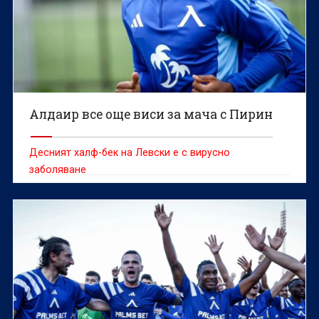
Алдаир все още виси за мача с Пирин
Десният халф-бек на Левски е с вирусно
заболяване