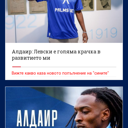
Алдаир: Левски е голяма крачка в
развитието ми
Вижте какво каза новото попълнение на "сините"