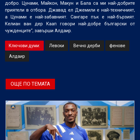
добро. Цунами, Майкон, Макун и Бала са ми най-добрите
приятели в отбора. Джавад ел Джемили е най-техничният,
а Цунами е най-забавният. Сангаре пък е най-бързият.
Келиан ван дер Каап говори най-добре български от
чужденците“, завърши Алдаир.
Ключови думи:
Левски
Вечно дерби
фенове
Алдаир
ОЩЕ ПО ТЕМАТА