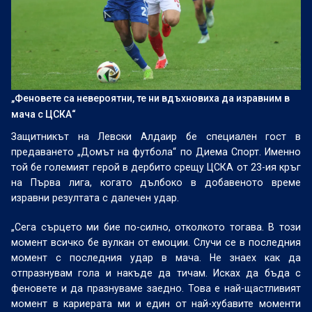
„Феновете са невероятни, те ни вдъхновиха да изравним в
мача с ЦСКА“
Защитникът на Левски Алдаир бе специален гост в
предаването „Домът на футбола“ по Диема Спорт. Именно
той бе големият герой в дербито срещу ЦСКА от 23-ия кръг
на Първа лига, когато дълбоко в добавеното време
изравни резултата с далечен удар.
„Сега сърцето ми бие по-силно, отколкото тогава. В този
момент всичко бе вулкан от емоции. Случи се в последния
момент с последния удар в мача. Не знаех как да
отпразнувам гола и накъде да тичам. Исках да бъда с
феновете и да празнуваме заедно. Това е най-щастливият
момент в кариерата ми и един от най-хубавите моменти