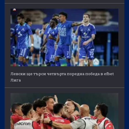
Левски ще търси четвърта поредна победа в efbet
Лига