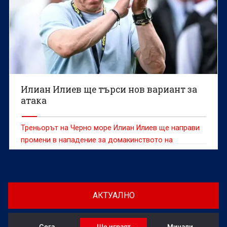
Илиан Илиев ще търси нов вариант за
атака
Треньорът на Черно море Илиан Илиев ще направи
промени в нападение за домакинството на
Лудогорец.
АКТУАЛНО
Сега
Ще играят
Минали