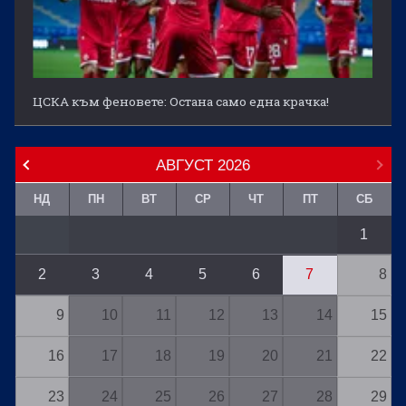
ЦСКА към феновете: Остана само една крачка!
АВГУСТ
2026
НД
ПН
ВТ
СР
ЧТ
ПТ
СБ
1
2
3
4
5
6
7
8
9
10
11
12
13
14
15
16
17
18
19
20
21
22
23
24
25
26
27
28
29