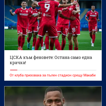
ЦСКА към феновете: Остана само една
крачка!
От клуба призоваха за пълен стадион срещу Макаби