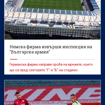
Немска фирма извърши инспекция на
"Българска армия"
Германска фирма направи проба на мрежите, които
ще са пред секторите "Г" и "Б" на стадион
"Българска армия", съобщава "24 часа".