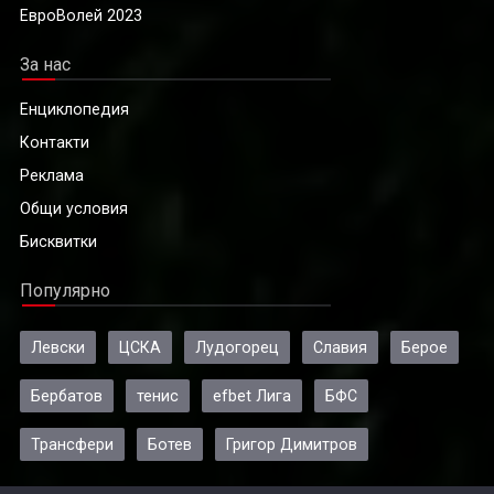
ЕвроВолей 2023
За нас
Енциклопедия
Контакти
Реклама
Общи условия
Бисквитки
Популярно
Левски
ЦСКА
Лудогорец
Славия
Берое
Бербатов
тенис
efbet Лига
БФС
Трансфери
Ботев
Григор Димитров