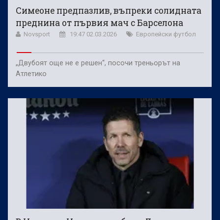
Симеоне предпазлив, въпреки солидната
преднина от първия мач с Барселона
Novsport
19:47 02.03.2026
Европейски футбол
„Двубоят още не е решен“, посочи треньорът на
Атлетико