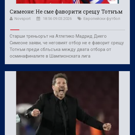
Симеоне: Не сме фаворити срещу Тотнъм
Novsport
18:56 09.03.2026
Европейски футбол
Старши треньорът на Атлетико Мадрид Диего
Симеоне заяви, че неговият отбор не е фаворит срещу
Тотнъм преди сблъсъка между двата отбора от
осминафиналите в Шампионската лига