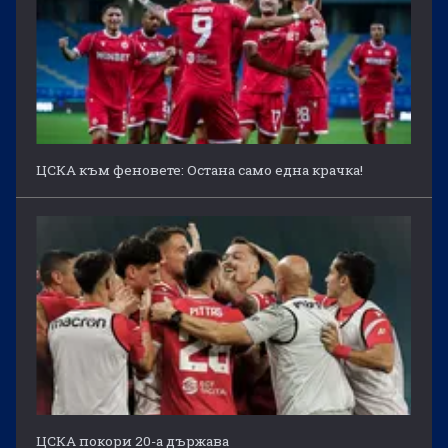
ЦСКА към феновете: Остана само една крачка!
ЦСКА покори 20-а държава