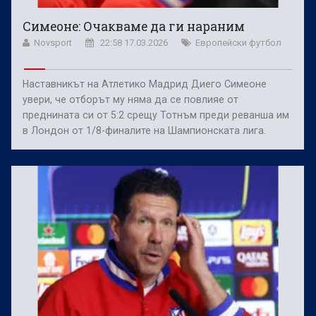
Симеоне: Очакваме да ги нараним
Novsport
22:58 17.03.2026
Европейски футбол
Наставникът на Атлетико Мадрид Диего Симеоне
увери, че отборът му няма да се повлияе от
преднината си от 5:2 срещу Тотнъм преди реванша им
в Лондон от 1/8-финалите на Шампионската лига.