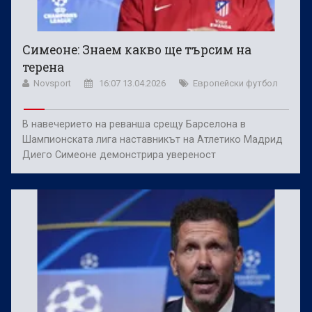
Симеоне: Знаем какво ще търсим на
терена
Novsport
16:07 13.04.2026
Европейски футбол
В навечерието на реванша срещу Барселона в
Шампионската лига наставникът на Атлетико Мадрид
Диего Симеоне демонстрира увереност