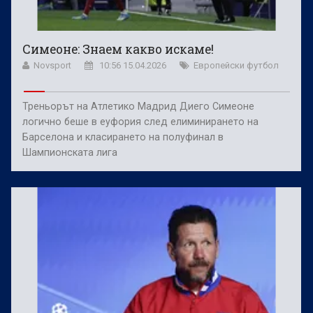
Симеоне: Знаем какво искаме!
Novsport
10:56 15.04.2026
Европейски футбол
Треньорът на Атлетико Мадрид Диего Симеоне
логично беше в еуфория след елиминирането на
Барселона и класирането на полуфинал в
Шампионската лига