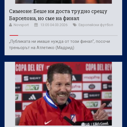
Симеоне: Беше ни доста трудно срещу
Барселона, но сме на финал
Novsport
13:05 04.03.2026
Европейски футбол
„Публиката ни имаше нужда от този финал“, посочи
треньорът на Атлетико (Мадрид)