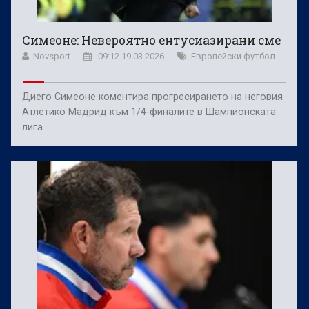
Симеоне: Невероятно ентусиазирани сме
Novsport
09:12 19.03.2026
Европейски футбол
Диего Симеоне коментира прогресирането на неговия
Атлетико Мадрид към 1/4-финалите в Шампионската
лига.