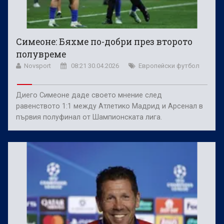
Симеоне: Бяхме по-добри през второто
полувреме
Novsport
08:21 30.04.2026
Европейски футбол
Диего Симеоне даде своето мнение след
равенството 1:1 между Атлетико Мадрид и Арсенал в
първия полуфинал от Шампионската лига.