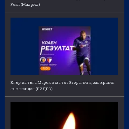
Реал (Мадрид)
Етър излъга Марек в мач от Втора лига, завършил
със скандал (ВИДЕО)