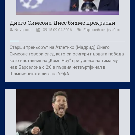
Диего Симеоне: Днес бяхме прекрасни
Novsport
09:15 09.04.2026
Европейски футбол
Старши треньорът на Атлетико (Мадрид) Диего
Симеоне говори след като си осигури първата победа
като наставник на „Камп Ноу“ при успеха на тима му
над Барселона с 2:0 в първия четвъртфинал в
Шампионската лига на УЕФА.