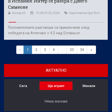
В Испания: Интер се разбра с Диего
Симеоне
Novsport
15:28 23.02.2026
Европейски футбол
Положителните разговори са приключили след
победата на Атлетико с 4:2 над Еспаньол
‹
1
2
3
4
...
33
34
»
АКТУАЛНО
Сега
Ще играят
Минали
Няма мачове