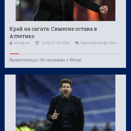
Край на сагата: Симеоне остава в
Атлетико
Novsport
16:42 27.03.2026
Европейски футбол
Аржентинецът бе свързван с Интер